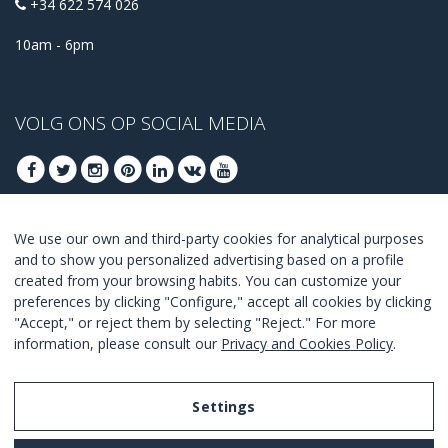
+34 622 574 026
10am - 6pm
VOLG ONS OP SOCIAL MEDIA
We use our own and third-party cookies for analytical purposes
MELD U AAN VOOR ONZE BESTE DEALS
and to show you personalized advertising based on a profile
created from your browsing habits. You can customize your
AANMELDEN
preferences by clicking "Configure," accept all cookies by clicking
"Accept," or reject them by selecting "Reject." For more
Ik ga akkoord met de
voorwaarden en condities
.
information, please consult our
Privacy and Cookies Policy
.
Settings
Legal Notice