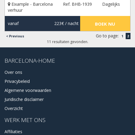
Eixample - Barcelona
Ref. BHB-1939
Dagelijks
verhuur
vanaf
223€
/ nacht
BOEK NU
Go to page:
< Previous
1
2
11 resultaten gevonden.
BARCELONA-HOME
Over ons
Privacybeleid
Algemene voorwaarden
Juridische disclaimer
Overzicht
WERK MET ONS
Affiliaties