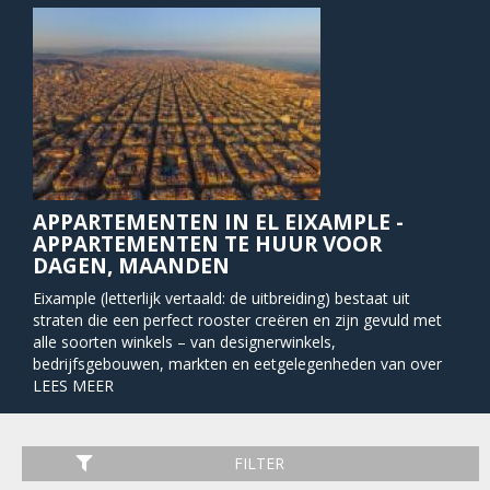
APPARTEMENTEN IN EL EIXAMPLE -
APPARTEMENTEN TE HUUR VOOR
DAGEN, MAANDEN
Eixample (letterlijk vertaald: de uitbreiding) bestaat uit
straten die een perfect rooster creëren en zijn gevuld met
alle soorten winkels – van designerwinkels,
bedrijfsgebouwen, markten en eetgelegenheden van over
de hele wereld. Er hangt een geweldige sfeer van chique
LEES MEER
bars en restaurants waar u kunt ontspannen met goed eten
en een glas Rioja. De meeste toeristen zien alleen Pg. de
Gràcia en de Sagrada Familia, maar als u de energie hebt
FILTER
om de hele buurt te verkennen zal u een goede les krijgen