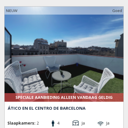
over het modernisme en een beter gevoel voor Barcelona
buiten de toeristische gebieden om.
NIEUW
Goed
Eixample wordt verticaal doorgesneden door de Pg. de
Gràcia, Barcelona’s straat met hoogwaardige designer
boetieks, in Eixample Esquerra (Linkse Uitbreiding) naar het
westen en Eixample Dreta (Rechtse Uitbreiding) naar het
oosten. Openbaar vervoer: Metro lijnen 3, 4, 5 en de FCG
treinen lopen door Eixample; ongeveer de helft van de
stadsbussen passeert deze buurt en er is een goeie
connectie met alle nachtbussen die afkomstig zijn van Pl.
de Catalunya.
GEBIEDEN
Fort Pienc, Sagrada Família, Dreta de l'Eixample, L' Antiga
Esquerra de l'Eixample, La Nova Esquerra de l'Eixample en
SPECIALE AANBIEDING ALLEEN VANDAAG GELDIG
Sant Antoni.
ÁTICO EN EL CENTRO DE BARCELONA
Slaapkamers:
2
4
Ja
Ja