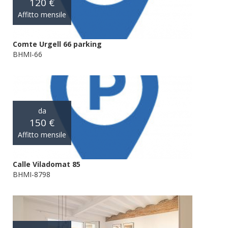
120 €
Affitto mensile
Comte Urgell 66 parking
BHMI-66
da
150 €
Affitto mensile
Calle Viladomat 85
BHMI-8798