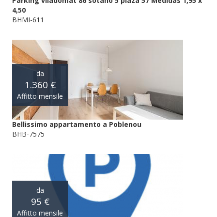
Parking viladomat 86 sotano 5 plaza 57 Medidas 1,95 x
4,50
BHMI-611
da
1.360 €
Affitto mensile
Bellissimo appartamento a Poblenou
BHB-7575
da
95 €
Affitto mensile