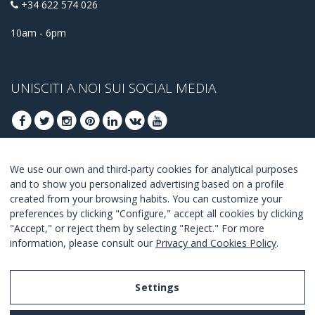
+34 622 574 026
10am - 6pm
UNISCITI A NOI SUI SOCIAL MEDIA
We use our own and third-party cookies for analytical purposes
ISCRIVITI PER OTTENERE LE OFFERTE MIGLIORI
and to show you personalized advertising based on a profile
created from your browsing habits. You can customize your
UNISCITI
preferences by clicking "Configure," accept all cookies by clicking
"Accept," or reject them by selecting "Reject." For more
Accetto i
termini e condizioni
.
information, please consult our
Privacy and Cookies Policy
.
Settings
Legal Notice