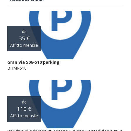
da
35 €
Affitto mensile
Gran Via 506-510 parking
BHMI-510
da
110 €
Affitto mensile