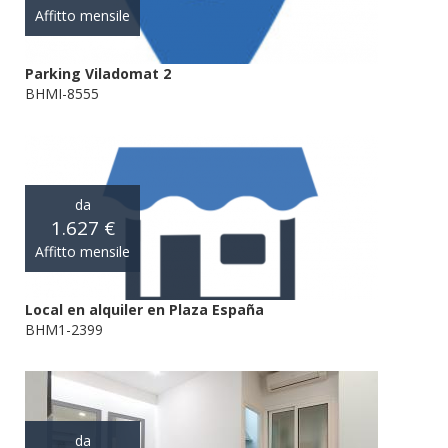
Affitto mensile
Parking Viladomat 2
BHMI-8555
da
1.627 €
Affitto mensile
Local en alquiler en Plaza España
BHM1-2399
da