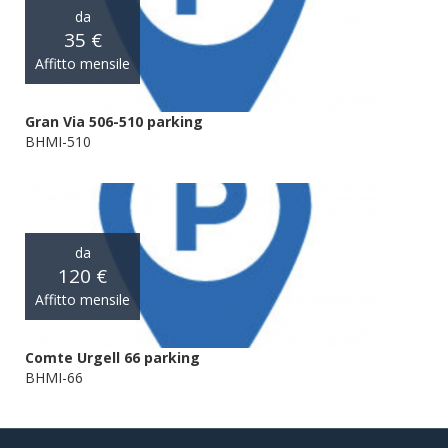
da
35 €
Affitto mensile
Gran Via 506-510 parking
BHMI-510
da
120 €
Affitto mensile
Comte Urgell 66 parking
BHMI-66