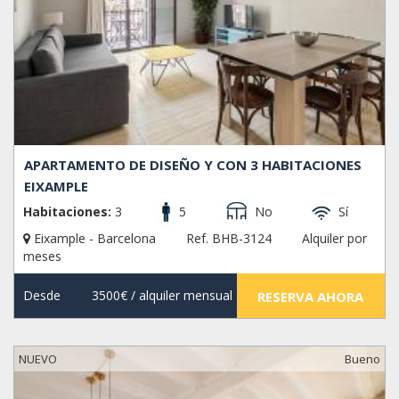
APARTAMENTO DE DISEÑO Y CON 3 HABITACIONES
EIXAMPLE
Habitaciones:
3
5
No
Sí
Eixample - Barcelona
Ref. BHB-3124
Alquiler por
meses
Desde
3500€
/ alquiler mensual
RESERVA AHORA
NUEVO
Bueno