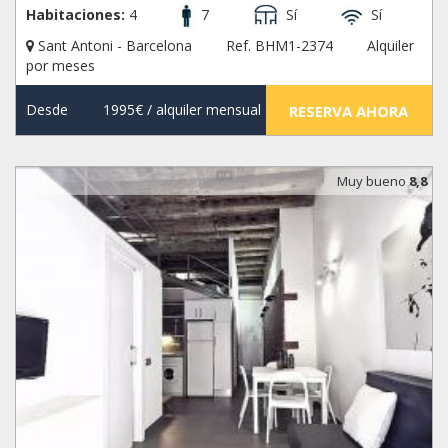
Habitaciones:
4
7
Sí
Sí
Sant Antoni - Barcelona
Ref. BHM1-2374
Alquiler
por meses
Desde
1995€
/ alquiler mensual
RESERVA AHORA
Muy bueno
8,8