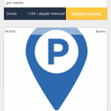
por meses
Desde
110€
/ alquiler mensual
RESERVA AHORA
NUEVO
Bueno