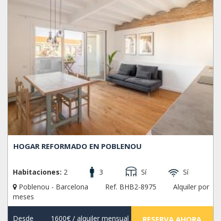
HOGAR REFORMADO EN POBLENOU
Habitaciones:
2
3
Sí
Sí
Poblenou - Barcelona
Ref. BHB2-8975
Alquiler por
meses
Desde
1600€
/ alquiler mensual
RESERVA AHORA