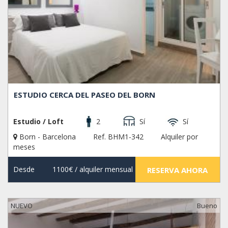
ESTUDIO CERCA DEL PASEO DEL BORN
Estudio / Loft
2
Sí
Sí
Born - Barcelona
Ref. BHM1-342
Alquiler por
meses
Desde
1100€
/ alquiler mensual
RESERVA AHORA
NUEVO
Bueno