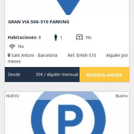
GRAN VIA 506-510 PARKING
Habitaciones:
8
1
No
No
Sant Antoni - Barcelona
Ref. BHMI-510
Alquiler por
meses
Desde
35€
/ alquiler mensual
RESERVA AHORA
NUEVO
Bueno