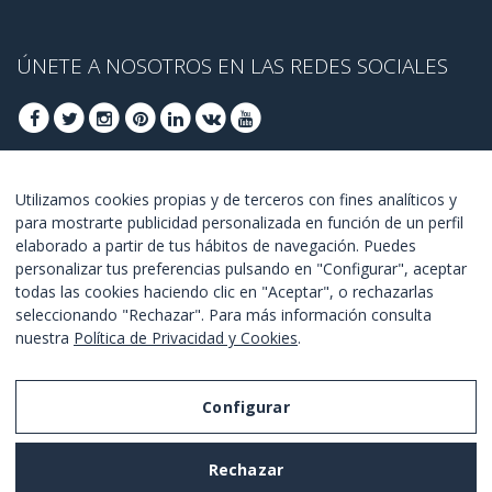
ÚNETE A NOSOTROS EN LAS REDES SOCIALES
ÚNETE PARA OBTENER OFERTAS DE ÚLTIMO
Utilizamos cookies propias y de terceros con fines analíticos y
para mostrarte publicidad personalizada en función de un perfil
MINUTO
elaborado a partir de tus hábitos de navegación. Puedes
personalizar tus preferencias pulsando en "Configurar", aceptar
UNETE
todas las cookies haciendo clic en "Aceptar", o rechazarlas
seleccionando "Rechazar". Para más información consulta
Estoy de acuerdo con los
términos y condiciones
.
nuestra
Política de Privacidad y Cookies
.
Configurar
Aviso Legal
Rechazar
Política de Privacidad y Cookies