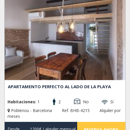
APARTAMENTO PERFECTO AL LADO DE LA PLAYA
Habitaciones:
1
2
No
Sí
Poblenou - Barcelona
Ref. BHB-4215
Alquiler por
meses
Desde
1200€
/ alquiler mensual
RESERVA AHORA