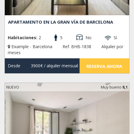
APARTAMENTO EN LA GRAN VÍA DE BARCELONA
Habitaciones:
2
5
No
Sí
Eixample - Barcelona
Ref. BHB-1838
Alquiler por
meses
Desde
3900€
/ alquiler mensual
RESERVA AHORA
NUEVO
Muy bueno
8,1