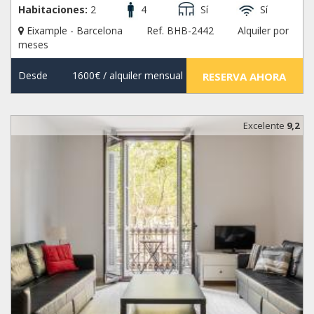
Habitaciones:
2
4
Sí
Sí
Eixample - Barcelona
Ref. BHB-2442
Alquiler por
meses
Desde
1600€
/ alquiler mensual
RESERVA AHORA
Excelente
9,2