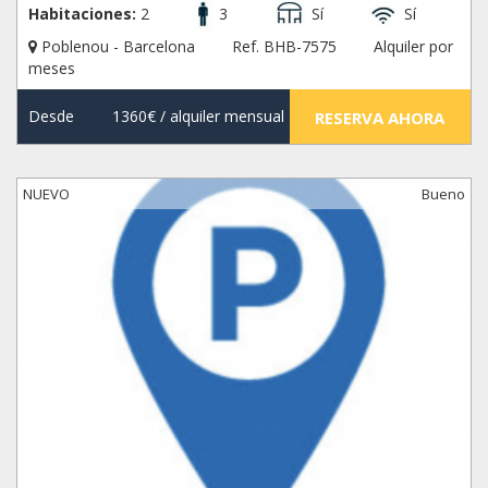
Habitaciones:
2
3
Sí
Sí
Poblenou - Barcelona
Ref. BHB-7575
Alquiler por
meses
Desde
1360€
/ alquiler mensual
RESERVA AHORA
NUEVO
Bueno