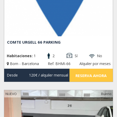
COMTE URGELL 66 PARKING
Habitaciones:
1
2
Sí
No
Born - Barcelona
Ref. BHMI-66
Alquiler por meses
Desde
120€
/ alquiler mensual
RESERVA AHORA
NUEVO
Bueno