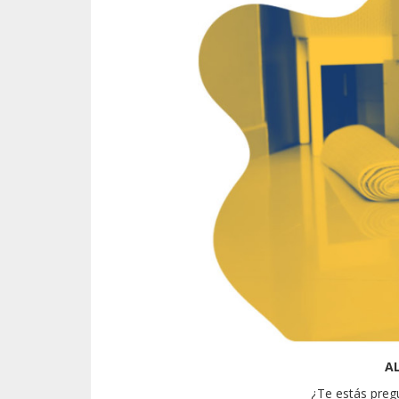
A
¿Te estás preg