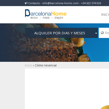
Contacto - info@barcelona-home.com - +34 622 574 026
INIC
ALQUILER POR DIAS Y MESES
Inicio
›
Cómo reservar