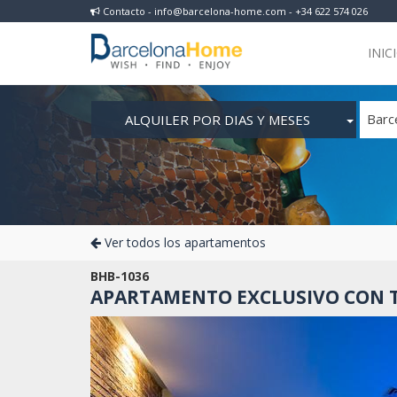
Contacto - info@barcelona-home.com - +34 622 574 026
INIC
ALQUILER POR DIAS Y MESES
Barc
Ver todos los apartamentos
BHB-1036
APARTAMENTO EXCLUSIVO CON T