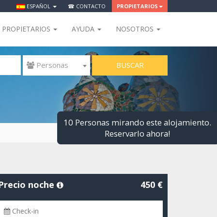
ESPAÑOL
☎ CONTACTO
PROPIETARIOS
PROPIETARIOS
AYUDA
NOSOTROS
BUSCAR
 Personas
10 Personas mira
Reserv
Precio noche
450 €