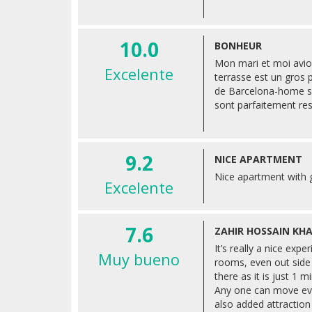
10.0
BONHEUR
Mon mari et moi avio
Excelente
terrasse est un gros p
de Barcelona-home son
sont parfaitement res
9.2
NICE APARTMENT
Nice apartment with 
Excelente
7.6
ZAHIR HOSSAIN KHA
It’s really a nice exp
Muy bueno
rooms, even out side 
there as it is just 1
Any one can move eve
also added attraction 