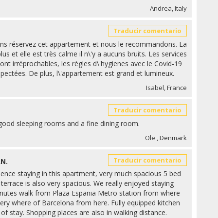
Andrea, Italy
Traducir comentario
ns réservez cet appartement et nous le recommandons. La
lus et elle est très calme il n\'y a aucuns bruits. Les services
t irréprochables, les règles d\'hygienes avec le Covid-19
pectées. De plus, l\'appartement est grand et lumineux.
Isabel, France
Traducir comentario
good sleeping rooms and a fine dining room.
Ole , Denmark
Traducir comentario
N.
erience staying in this apartment, very much spacious 5 bed
terrace is also very spacious. We really enjoyed staying
 minutes walk from Plaza Espania Metro station from where
ry where of Barcelona from here. Fully equipped kitchen
of stay. Shopping places are also in walking distance.