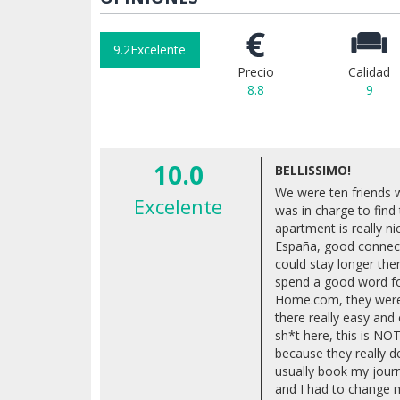
9.2
Excelente
Precio
Calidad
8.8
9
10.0
BELLISSIMO!
We were ten friends 
Excelente
was in charge to find 
apartment is really nic
España, good connect
could stay longer ther
spend a good word fo
Home.com, they were 
there really easy and
sh*t here, this is NOT
because they really des
usually book my journ
and I had to change m