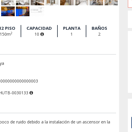
2 PISO
CAPACIDAD
PLANTA
BAÑOS
2
150m
10
1
2
nya
00000000000000003
0HUTB-0030133
co de ruido debido a la instalación de un ascensor en la