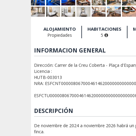
ALOJAMIENTO
HABITACIONES
M
Propiedades
5
INFORMACION GENERAL
Dirección: Carrer de la Creu Coberta - Plaça d'Espa
Licencia :
HUTB-003013
NRA: ESFCNT000008067000461462000000000000
ESFCTU0000080670004614620000000000000000
DESCRIPCIÓN
De noviembre de 2024 a noviembre 2026 habrá un po
finca.