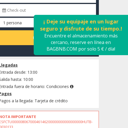
¡ Deje su equipaje en un lugar
seguro y disfrute de su tiempo.!
Encuentre el almacenamiento más
CALCULAR
cercano, reserve en línea en
BAGBNB.COM por solo 5 € / día!
Consulta disponibilidad
Llegadas
Entrada desde: 13:00
Salida hasta: 10:00
Entrada fuera de horario:
Condiciones
Pagos
Pagos a la llegada: Tarjeta de crédito
NOTA IMPORTANTE
ESFCTU00000806700046146200000000000000000HUTB-
0030133