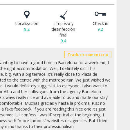
Localización
Limpieza y
Check in
9.2
desinfección
9.2
final
9.4
Traducir comentario
wanting to have a good time in Barcelona for a weekend, I
the right accommodation. Well, I definitely did! This
e, big, with a big terrace. It’s really close to Plaza de
ed to the centre with the metropolitan. We just wished we
e! I would definitely suggest it to everyone. I also want to
r Alba and her colleagues from the agency Barcelona-
always really nice and available to us and made our stay
 comfortable! Muchas gracias y hasta la próxima! P.s.: no
 a fake feedback, if you are reading this nice one it’s just
erved it. I confess I was lil’ sceptical at the beginning, I
eys with “more famous” websites or agencies. But I tried
y mind thanks to their professionalism.