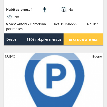
Habitaciones:
1
1
No
No
Sant Antoni - Barcelona
Ref. BHMI-6666
Alquiler
por meses
Desde
110€
/ alquiler mensual
RESERVA AHORA
NUEVO
Bueno