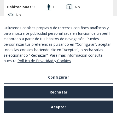
Habitaciones:
1
1
No
No
Sants Montjuic - Barcelona
Ref. BHM1-2399
Utilizamos cookies propias y de terceros con fines analíticos y
Alquiler por meses
para mostrarte publicidad personalizada en función de un perfil
elaborado a partir de tus hábitos de navegación. Puedes
Desde
1627€
/ alquiler mensual
RESERVA AHORA
personalizar tus preferencias pulsando en "Configurar", aceptar
todas las cookies haciendo clic en "Aceptar", o rechazarlas
seleccionando "Rechazar". Para más información consulta
NUEVO
Bueno
nuestra
Política de Privacidad y Cookies
.
Configurar
Rechazar
Aceptar