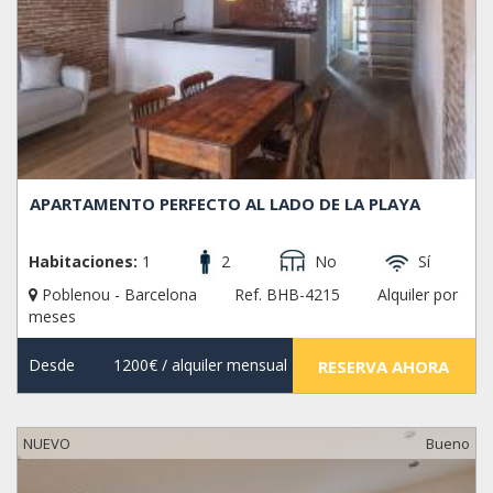
APARTAMENTO PERFECTO AL LADO DE LA PLAYA
Habitaciones:
1
2
No
Sí
Poblenou - Barcelona
Ref. BHB-4215
Alquiler por
meses
Desde
1200€
/ alquiler mensual
RESERVA AHORA
NUEVO
Bueno