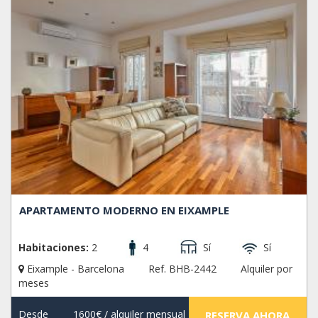
APARTAMENTO MODERNO EN EIXAMPLE
Habitaciones:
2
4
Sí
Sí
Eixample - Barcelona
Ref. BHB-2442
Alquiler por
meses
Desde
1600€
/ alquiler mensual
RESERVA AHORA