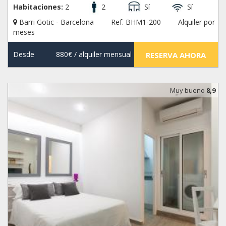
Habitaciones:
2
2
Sí
Sí
Barri Gotic - Barcelona
Ref. BHM1-200
Alquiler por
meses
Desde
880€
/ alquiler mensual
RESERVA AHORA
Muy bueno
8,9