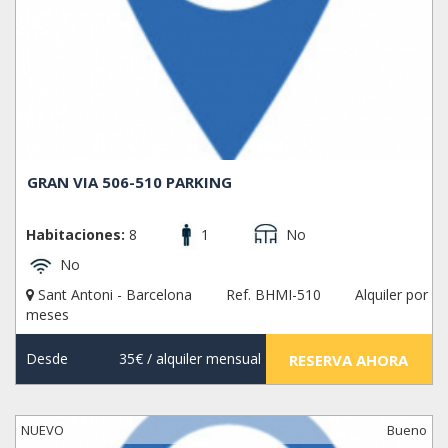
GRAN VIA 506-510 PARKING
Habitaciones:
8
1
No
No
Sant Antoni - Barcelona
Ref. BHMI-510
Alquiler por
meses
Desde
35€
/ alquiler mensual
RESERVA AHORA
NUEVO
Bueno