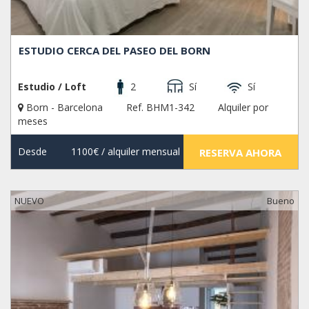
ESTUDIO CERCA DEL PASEO DEL BORN
Estudio / Loft
2
Sí
Sí
Born - Barcelona
Ref. BHM1-342
Alquiler por
meses
Desde
1100€
/ alquiler mensual
RESERVA AHORA
NUEVO
Bueno