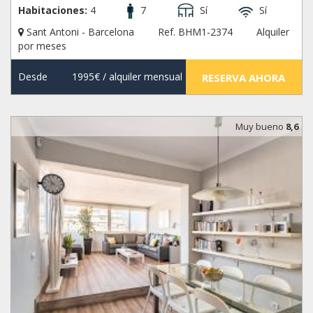
Habitaciones:
4
7
Sí
Sí
Sant Antoni - Barcelona
Ref. BHM1-2374
Alquiler
por meses
Desde
1995€
/ alquiler mensual
RESERVA AHORA
Muy bueno
8,6