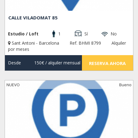
CALLE VILADOMAT 85
Estudio / Loft
1
Sí
No
Sant Antoni - Barcelona
Ref. BHMI 8799
Alquiler
por meses
Desde
150€
/ alquiler mensual
RESERVA AHORA
NUEVO
Bueno