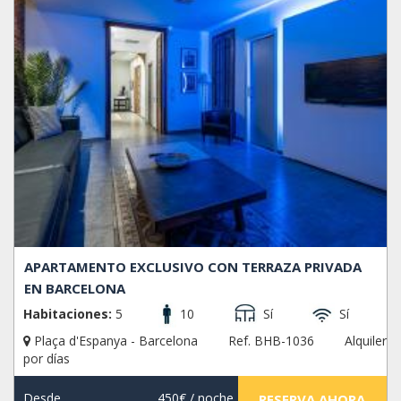
APARTAMENTO EXCLUSIVO CON TERRAZA PRIVADA
EN BARCELONA
Habitaciones:
5
10
Sí
Sí
Plaça d'Espanya - Barcelona
Ref. BHB-1036
Alquiler
por días
Desde
450€
/ noche
RESERVA AHORA