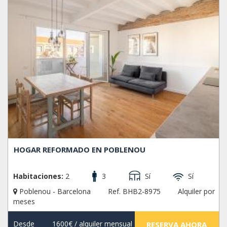
HOGAR REFORMADO EN POBLENOU
Habitaciones:
2
3
Sí
Sí
Poblenou - Barcelona
Ref. BHB2-8975
Alquiler por
meses
Desde
1600€
/ alquiler mensual
RESERVA AHORA