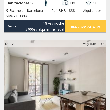
Habitaciones:
2
5
No
Sí
Eixample - Barcelona
Ref. BHB-1838
Alquiler por
días y meses
187€
/ noche
Desde
RESERVA AHORA
3900€
/ alquiler mensual
NUEVO
Muy bueno
8,1