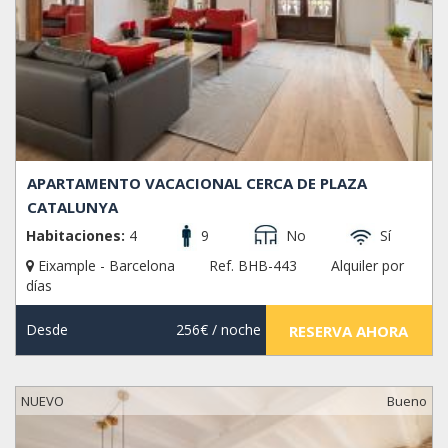
APARTAMENTO VACACIONAL CERCA DE PLAZA
CATALUNYA
Habitaciones:
4
9
No
Sí
Eixample - Barcelona
Ref. BHB-443
Alquiler por
días
Desde
256€
/ noche
RESERVA AHORA
NUEVO
Bueno