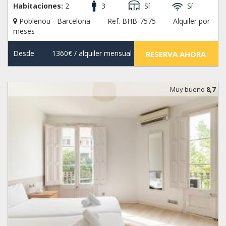
Habitaciones:
2
3
Sí
Sí
Poblenou - Barcelona
Ref. BHB-7575
Alquiler por
meses
Desde
1360€
/ alquiler mensual
RESERVA AHORA
Muy bueno
8,7