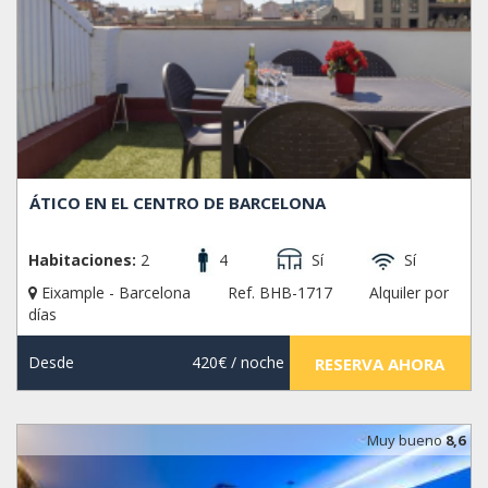
ÁTICO EN EL CENTRO DE BARCELONA
Habitaciones:
2
4
Sí
Sí
Eixample - Barcelona
Ref. BHB-1717
Alquiler por
días
Desde
420€
/ noche
RESERVA AHORA
Muy bueno
8,6