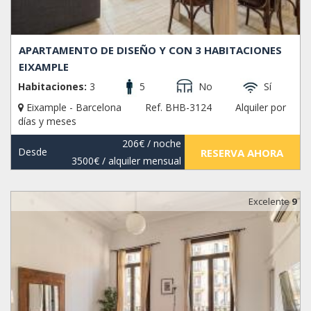
APARTAMENTO DE DISEÑO Y CON 3 HABITACIONES
EIXAMPLE
Habitaciones:
3
5
No
Sí
Eixample - Barcelona
Ref. BHB-3124
Alquiler por
días y meses
206€
/ noche
Desde
RESERVA AHORA
3500€
/ alquiler mensual
Excelente
9