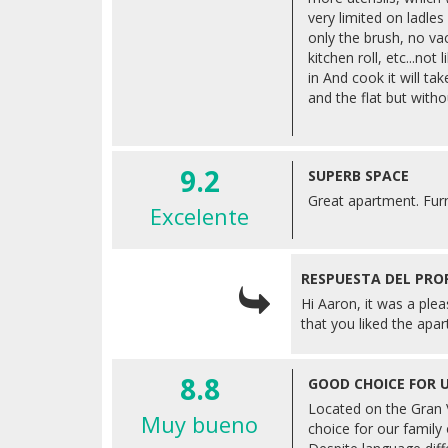
very limited on ladle
only the brush, no va
kitchen roll, etc...not
in And cook it will ta
and the flat but witho
9.2
SUPERB SPACE
Great apartment. Furn
Excelente
RESPUESTA DEL PRO
Hi Aaron, it was a ple
that you liked the apa
8.8
GOOD CHOICE FOR 
Located on the Gran 
Muy bueno
choice for our family 