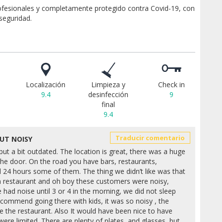
ofesionales y completamente protegido contra Covid-19, con
 seguridad.
Localización
Limpieza y
Check in
9.4
desinfección
9
final
9.4
Traducir comentario
UT NOISY
but a bit outdated. The location is great, there was a huge
the door. On the road you have bars, restaurants,
24 hours some of them. The thing we didn’t like was that
an restaurant and oh boy these customers were noisy,
 had noise until 3 or 4 in the morning, we did not sleep
recommend going there with kids, it was so noisy , the
the restaurant. Also It would have been nice to have
were limited. There are plenty of plates, and glasses, but