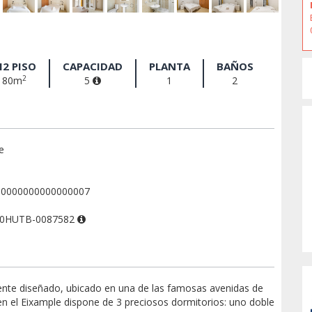
2 PISO
CAPACIDAD
PLANTA
BAÑOS
2
80m
5
1
2
e
00000000000000007
00HUTB-0087582
ente diseñado, ubicado en una de las famosas avenidas de
en el Eixample dispone de 3 preciosos dormitorios: uno doble