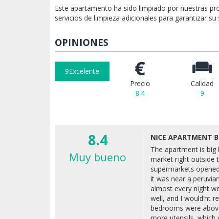
Este apartamento ha sido limpiado por nuestras pr
servicios de limpieza adicionales para garantizar su
OPINIONES
9
Excelente
Precio
Calidad
8.4
9
8.4
NICE APARTMENT B
The apartment is big 
Muy bueno
market right outside 
supermarkets opened 
it was near a peruvi
almost every night we
well, and I would’nt 
bedrooms were above 
more utensils, which 