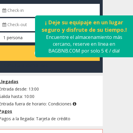
¡ Deje su equipaje en un lugar
seguro y disfrute de su tiempo.!
Encuentre el almacenamiento más
cercano, reserve en línea en
BAGBNB.COM por solo 5 € / día!
CALCULAR
Consulta disponibilidad
Llegadas
Entrada desde: 13:00
Salida hasta: 10:00
Entrada fuera de horario:
Condiciones
Pagos
Pagos a la llegada: Tarjeta de crédito