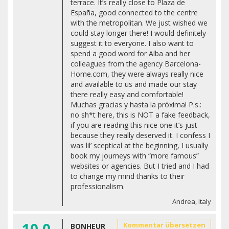
terrace. It’s really close to Plaza de
España, good connected to the centre
with the metropolitan. We just wished we
could stay longer there! I would definitely
suggest it to everyone. I also want to
spend a good word for Alba and her
colleagues from the agency Barcelona-
Home.com, they were always really nice
and available to us and made our stay
there really easy and comfortable!
Muchas gracias y hasta la próxima! P.s.:
no sh*t here, this is NOT a fake feedback,
if you are reading this nice one it’s just
because they really deserved it. I confess I
was lil’ sceptical at the beginning, I usually
book my journeys with “more famous”
websites or agencies. But I tried and I had
to change my mind thanks to their
professionalism.
Andrea, Italy
10.0
Kommentar übersetzen
BONHEUR