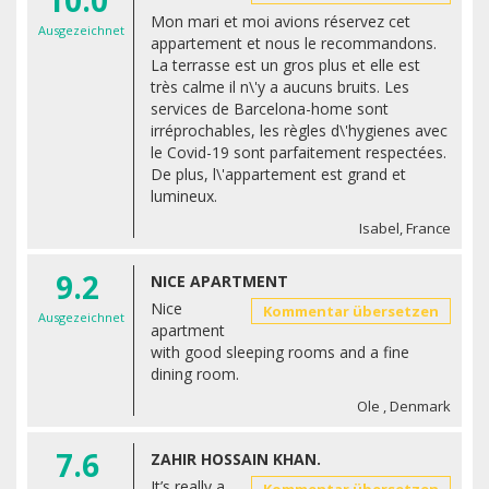
Mon mari et moi avions réservez cet
Ausgezeichnet
appartement et nous le recommandons.
La terrasse est un gros plus et elle est
très calme il n\'y a aucuns bruits. Les
services de Barcelona-home sont
irréprochables, les règles d\'hygienes avec
le Covid-19 sont parfaitement respectées.
De plus, l\'appartement est grand et
lumineux.
Isabel, France
9.2
NICE APARTMENT
Nice
Kommentar übersetzen
Ausgezeichnet
apartment
with good sleeping rooms and a fine
dining room.
Ole , Denmark
7.6
ZAHIR HOSSAIN KHAN.
It’s really a
Kommentar übersetzen