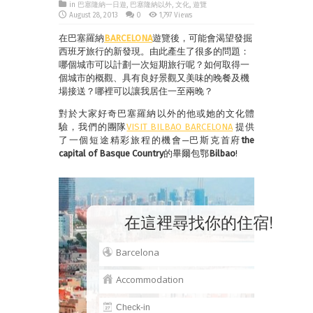
in
巴塞隆納一日遊
,
巴塞隆納以外
,
文化
,
遊覽
August 28, 2013
0
1,797 Views
在巴塞羅納
BARCELONA
遊覽後，可能會渴望發掘
西班牙旅行的新發現。由此產生了很多的問題：
哪個城市可以計劃一次短期旅行呢？如何取得一
個城市的概觀、具有良好景觀又美味的晚餐及機
場接送？哪裡可以讓我居住一至兩晚？
對於大家好奇巴塞羅納以外的他或她的文化體
驗，我們的團隊
VISIT BILBAO BARCELONA
提供
了一個短途精彩旅程的機會─巴斯克首府
the
capital of Basque Country
的畢爾包鄂
Bilbao
!
在這裡尋找你的住宿!