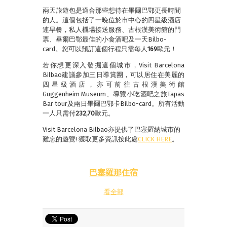
兩天旅遊包是適合那些想待在畢爾巴鄂更長時間
的人。這個包括了一晚位於市中心的四星級酒店
連早餐，私人機場接送服務、古根漢美術館的門
票、畢爾巴鄂最佳的小食酒吧及一天Bilbo-
card。您可以預訂這個行程只需每人
169
歐元！
若你想更深入發掘這個城市，Visit Barcelona
Bilbao建議參加三日導賞團，可以居住在美麗的
四星級酒店，亦可前往古根漢美術館
Guggenheim Museum、導覽小吃酒吧之旅Tapas
Bar tour及兩日畢爾巴鄂卡Bilbo-card。所有活動
一人只需付
232,70
歐元。
Visit Barcelona Bilbao亦提供了巴塞羅納城市的
難忘的遊覽! 獲取更多資訊按此處
CLICK HERE
。
巴塞羅那住宿
看全部