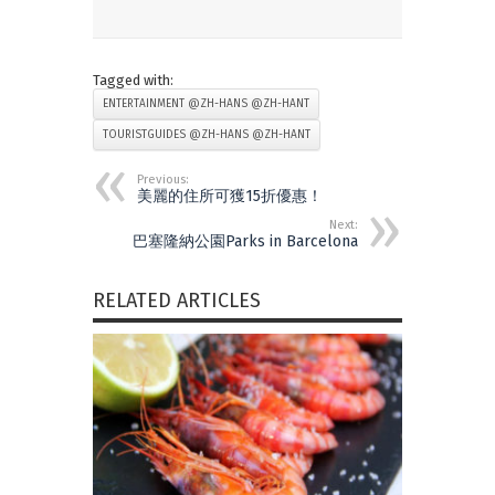
Tagged with:
ENTERTAINMENT @ZH-HANS @ZH-HANT
TOURISTGUIDES @ZH-HANS @ZH-HANT
Previous:
美麗的住所可獲15折優惠！
Next:
巴塞隆納公園Parks in Barcelona
RELATED ARTICLES