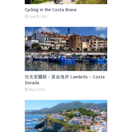
Cycling in the Costa Brava
June 29, 2016
坎夫里爾斯－黃金海岸 Cambrils – Costa
Dorada
May 5, 2016