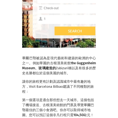
畢爾巴鄂被認為是現代藝術和建築的歐洲的中心
之一。例如華麗的古根漢美術館
the
Guggenheim
Museum
、玻璃建造的
Zubizuri橋以及有很多的歷
史名勝都位於這個美麗的城市。
讓你的旅程更有計劃及認識城市中最有趣的地
方，Visit Barcelona Bilbao建議了不同種類的旅
程：
第一個選項是適合那些想去一天城市。這個包括
了機場接送、古根漢美術館的門票及導覽畢爾巴
鄂最佳的三個小食酒吧。你亦可以取得城市地
圖。您可以預訂這個非凡行程只需
104,50
歐元！