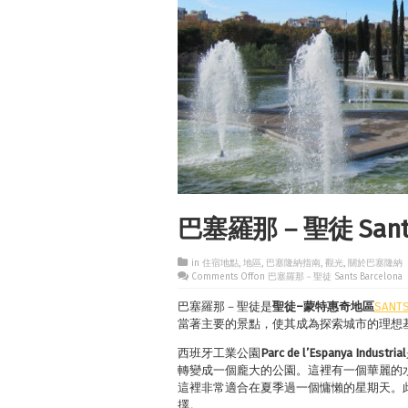
巴塞羅那－聖徒 Sants 
in
住宿地點
,
地區
,
巴塞隆納指南
,
觀光
,
關於巴塞隆納
Comments Off
on 巴塞羅那－聖徒 Sants Barcelona
巴塞羅那－聖徒是
聖
徒
–
蒙特惠奇地區
SANTS
當著主要的景點，使其成為探索城市的理想
西班牙工業公園
Parc de l’Espanya Industrial
轉變成一個龐大的公園。這裡有一個華麗的
這裡非常適合在夏季過一個慵懶的星期天。
擇。