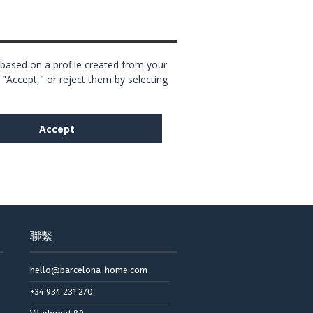
聯繫
hello@barcelona-home.com
+34 934 231 270