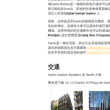
場Sants Market是一個很好的地方讓
節日相似於Gracià，當地的街道會佈置
尼亞人民塔
Catalan human towers
上。
當然，沒有提及到Sants的面積是完整的，
良好的車站。這裡有火車可以讓你到達巴塞
機場。這裡有很好的交通網令你可以到達城
Montjuic
, 諾坎普體育場
Camp Nou
和
Espany
Sants是一個住宅區，所以它比其他地區
讓你的假期居住在巴塞羅那
A HOLIDAY OR L
你非常容易到達其他的城市
THE REST OF TH
交通
Sants station: Rodalies 及 Renfe 火車
乘坐地下鐵: L5, L3 (Sants) L1 (Plaça de Sant