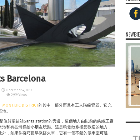
NEWBIE
Barcelona
December 4, 2013
2,949 Views
-MONTJUIC DISTRICT
的其中一部分而且有工人階級背景。它充
基地。
是位於聖徒站Sants station的旁邊，這個地方由以前的紡織工廠
水池和有些滑梯給小朋友玩樂。這是狗隻散步極受歡迎的地方，
此外，如果你碰巧提早乘搭火車，它有一個不錯的候車室可選