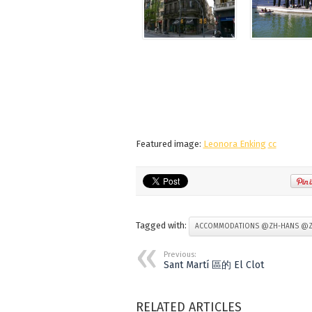
Featured image:
Leonora Enking
cc
Tagged with:
ACCOMMODATIONS @ZH-HANS @Z
Previous:
Sant Martí 區的 El Clot
RELATED ARTICLES