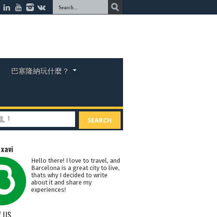
巴塞隆納玩什麼？
1
SEARCH
：
xavi
Hello there! I love to travel, and
Barcelona is a great city to live,
thats why I decided to write
about it and share my
experiences!
 US