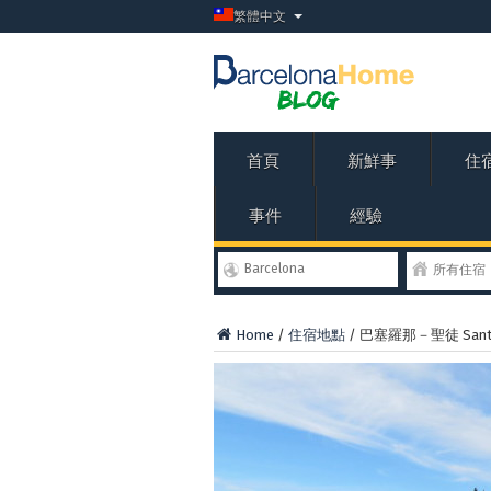
繁體中文
首頁
新鮮事
住
事件
經驗
Barcelona
所有住宿
Home
/
住宿地點
/
巴塞羅那－聖徒 Sants 