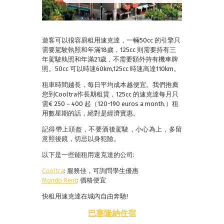
遊客可以很容易租用速克達，一輛50cc 的引擎只
需要駕駛執照和年滿18歲，125cc 則需要持有三
年駕駛執照和年滿21歲，不需要額外持有機車牌
照。50cc 可以時速60km,125cc 時速高達110km。
租車時間越長，每日平均成本越便宜。我們推薦
您到Cooltra作長期租賃，125cc 的速克達每月只
需€ 250－400 起（120-190 euros a month.）租
用數星期的話，絕對是經濟實惠。
記得帶上頭盔，不要酒後駕駛，小心為上，多留
意照後鏡，切忌以身犯險。
以下是一些能租用速克達的公司:
Cooltra
: 服務佳，可詢問學生優惠
Mondo Rent
: 價格便宜
快租用速克達在城內自由奔馳!
巴塞隆納住宿