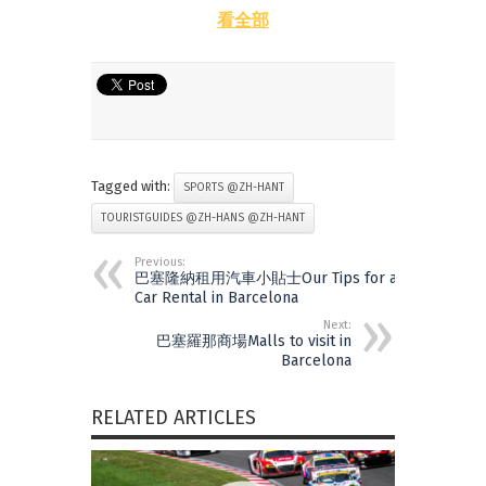
看全部
Tagged with:
SPORTS @ZH-HANT
TOURISTGUIDES @ZH-HANS @ZH-HANT
Previous:
巴塞隆納租用汽車小貼士Our Tips for a
Car Rental in Barcelona
Next:
巴塞羅那商場Malls to visit in
Barcelona
RELATED ARTICLES