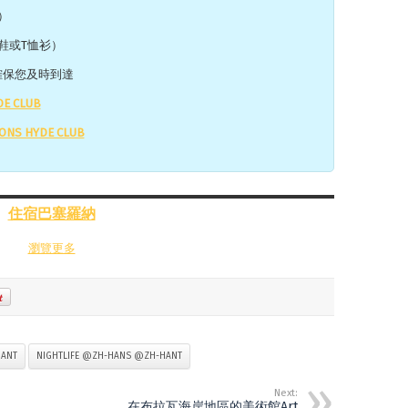
）
動鞋或T恤衫）
確保您及時到達
E CLUB
ONS HYDE CLUB
住宿巴塞羅納
瀏覽更多
HANT
NIGHTLIFE @ZH-HANS @ZH-HANT
Next:
在布拉瓦海岸地區的美術館Art