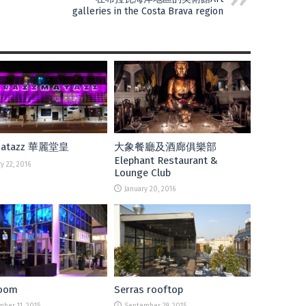
galleries in the Costa Brava region
matazz 華麗堂皇
大象餐廳及酒廊俱樂部
Elephant Restaurant &
y 22, 2016
Lounge Club
January 20, 2016
oom
Serras rooftop