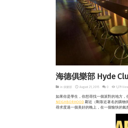
海德俱樂部 Hyde Cl
in
俱樂部
August 21, 2015
0
1,279 Vie
如果你是學生，你想尋找一個派對的地方，
NEIGHBORHOOD
鄰近（剛靠近著名的購物
尋求度過一個美好的晚上，在一個愉快的氣