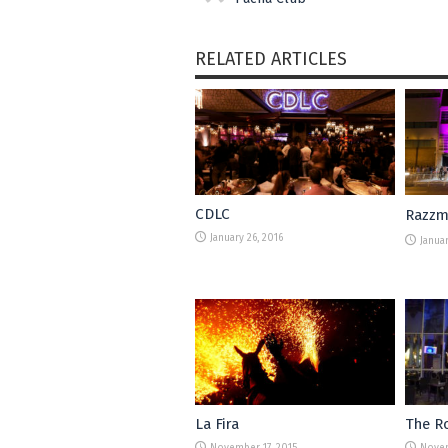
RELATED ARTICLES
CDLC
Razz
January 26, 2016
Januar
La Fira
The R