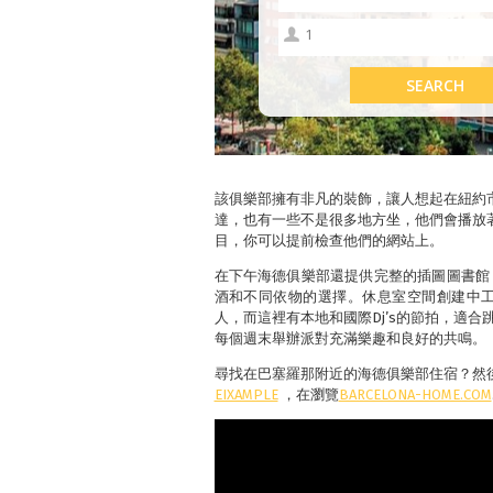
該俱樂部擁有非凡的裝飾，讓人想起在紐約
達，也有一些不是很多地方坐，他們會播放
目，你可以提前檢查他們的網站上。
在下午海德俱樂部還提供完整的插圖圖書館
酒和不同依物的選擇。休息室空間創建中
人，而這裡有本地和國際Dj’s的節拍，適
每個週末舉辦派對充滿樂趣和良好的共鳴。
尋找在巴塞羅那附近的海德俱樂部住宿？然後看
EIXAMPLE
，在瀏覽
BARCELONA-HOME.COM