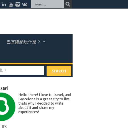
巴塞隆納玩什麼？
1
SEARCH
：
xavi
Hello there! I love to travel, and
Barcelona is a great city to live,
thats why I decided to write
about it and share my
experiences!
 US