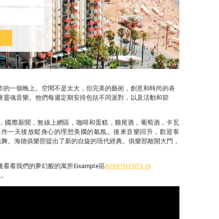
市的一個晚上。空間不是太大，但完美的藝術，創意和時尚的表
著靈魂音樂。他們每週定期安排包括不同派對，以及活動和節
，國際新聞，無線上網區，咖啡和蛋糕，雞尾酒，葡萄酒，卡瓦
工作一天後放鬆身心的理想美國的氣氛。後來音樂回升，歡迎客
合跳舞。海德俱樂部提出了新的自旋的現代經典。俱樂部敞開大門，
看我們的夢幻般的寓所Eixample區
APARTMENTS IN
.。