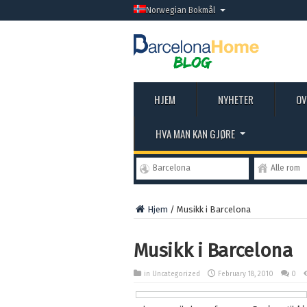
Norwegian Bokmål
HJEM
NYHETER
OV
HVA MAN KAN GJØRE
Barcelona
Alle rom
Hjem
/
Musikk i Barcelona
Musikk i Barcelona
in Uncategorized
February 18, 2010
0