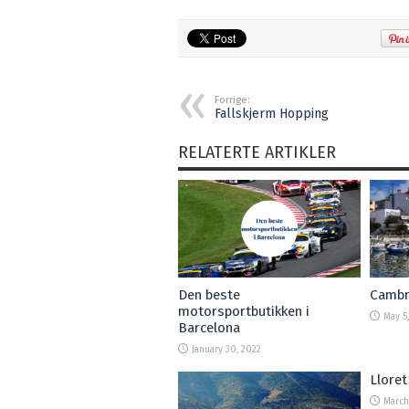
Forrige:
Fallskjerm Hopping
RELATERTE ARTIKLER
Den beste
Cambr
motorsportbutikken i
May 5,
Barcelona
January 30, 2022
Lloret
March