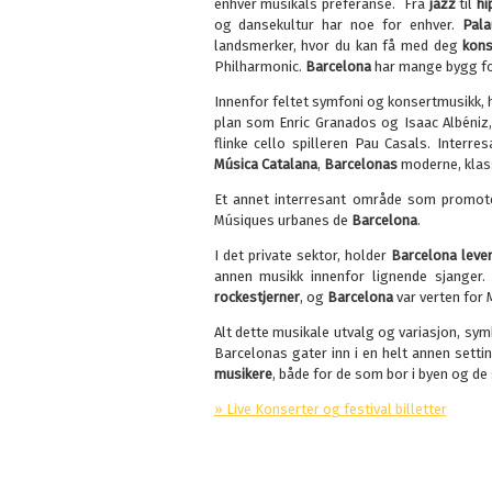
enhver musikals preferanse.
Fra
jazz
til
hi
og dansekultur har noe for enhver.
Pala
landsmerker, hvor du kan få med deg
kon
Philharmonic.
Barcelona
har mange bygg fo
Innenfor feltet symfoni og konsertmusikk, 
plan som Enric Granados og Isaac Albéniz,
flinke cello spilleren Pau Casals. Interr
Música Catalana
,
Barcelonas
moderne, klass
Et annet interresant område som promote
Músiques urbanes de
Barcelona
.
I det private sektor, holder
Barcelona l
eve
annen musikk innenfor lignende sjanger.
rockestjerner
, og
Barcelona
var verten for
Alt dette musikale utvalg og variasjon, sy
Barcelonas gater inn i en helt annen setti
musikere
, både for de som bor i byen og de
» Live Konserter og festival billetter