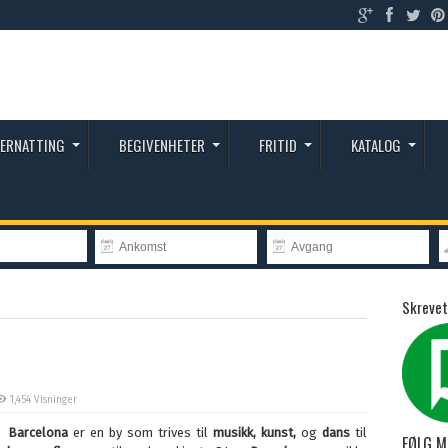
ERNATTING
BEGIVENHETER
FRITID
KATALOG
Skrevet
1,454 Visninger
Barcelona
er en by som trives til
musikk, kunst,
og
dans
til
FØLG M