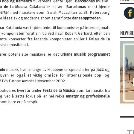
p hop og flamenco
til verdens kjente DJer,
Barcelonas
musikk-
u de la Musica Catalana
er et av
Barcelonas
mest kjente
serter
med musikere som Sarah McLachlan til St. Petersburg
r klassisk og moderne show, samt flotte
danseopptreden
.
har Katalonia vært fødestedet til komponister på internasjonalt
NEWBIE
 komponisten forut sin tid ved navn Robert Gerhard, eller den
esante konserter fra ledende komponister spiller i
Palau de la
iske musikkhall.
rer potensielle musikere, er det
urbane musikk programmet
nde
musikk, hvor mange av klubbene er spesialister på
Jazz
og
 Byen er også et viktig område for internasjonale pop- og
 MTVs Europe Awards i November 2002.
mboliseres hvert år under
Festa de la Música
, som tar musikk fra
ng, ved å sette fokus på en hel rekke
amatør og profesjonelle
 som bare er på besøk.