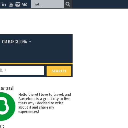
OM BARCELONA
1
SEARCH
 av:
xavi
Hello there! I love to travel, and
Barcelona is a great city to live,
thats why I decided to write
about it and share my
experiences!
EG