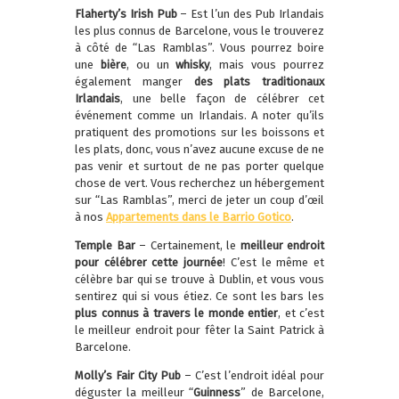
Flaherty’s Irish Pub
– Est l’un des Pub Irlandais
les plus connus de Barcelone, vous le trouverez
à côté de “Las Ramblas”. Vous pourrez boire
une
bière
, ou un
whisky
, mais vous pourrez
également manger
des plats traditionaux
Irlandais
, une belle façon de célébrer cet
événement comme un Irlandais. A noter qu’ils
pratiquent des promotions sur les boissons et
les plats, donc, vous n’avez aucune excuse de ne
pas venir et surtout de ne pas porter quelque
chose de vert. Vous recherchez un hébergement
sur “Las Ramblas”, merci de jeter un coup d’œil
à nos
Appartements dans le Barrio Gotico
.
Temple Bar
– Certainement, le
meilleur endroit
pour célébrer cette journée
! C’est le même et
célèbre bar qui se trouve à Dublin, et vous vous
sentirez qui si vous étiez. Ce sont les bars les
plus connus à travers le monde entier
, et c’est
le meilleur endroit pour fêter la Saint Patrick à
Barcelone.
Molly’s Fair City Pub
– C’est l’endroit idéal pour
déguster la meilleur “
Guinness
” de Barcelone,