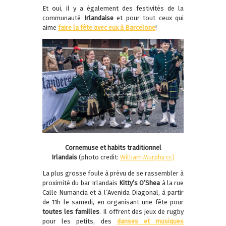
Et oui, il y a également des festivités de la
communauté
Irlandaise
et pour tout ceux qui
aime
faire la fête avec eux à Barcelone
!
Cornemuse et habits traditionnel
Irlandais
(photo credit:
William Murphy
cc)
La plus grosse foule à prévu de se rassembler à
proximité du bar Irlandais
Kitty’s O’Shea
à la rue
Calle Numancia et à l’Avenida Diagonal, à partir
de 11h le samedi, en organisant une fête pour
toutes les familles
. Il offrent des jeux de rugby
pour les petits, des
danses et musiques