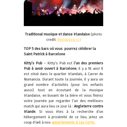
Traditional musique et danse Irlandaise
(photo
credit:
thisisbossi
cc)
TOP 5 des bars où vous pourrez célébrer la
Saint Patrick à Barcelone
Kitty’s Pub
– Kitty’s Pub est
l’un des premiers
Pub à avoir ouvert à Barcelone
, il y a 18 ans! Il
est situé dans le quartier Irlandais, à Carrer de
Numancia. Durant toute la journée, il y aura un
grand nombre d’activités (pour les enfants
aussi) tout en écoutant de la musique
Irlandaise, en buvant de la bière et vous finirez
votre journée par regarder l’un des meilleurs
match qui aura lieu ce jour là :
Angleterre contre
Irlande
. Si vous êtes à la recherche d’un
hébergement à proximité de ce lieu, jetez un
coup d’œil à nos
appartements à Les Corts
.