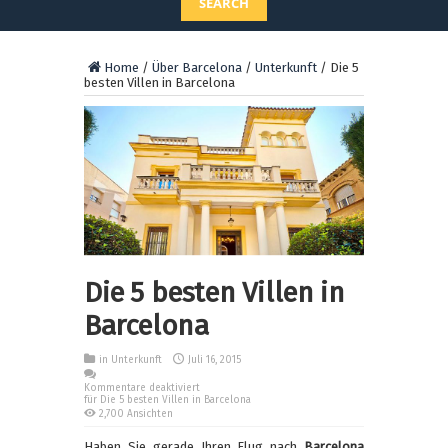
SEARCH
Home
/
Über Barcelona
/
Unterkunft
/
Die 5
besten Villen in Barcelona
Die 5 besten Villen in
Barcelona
in
Unterkunft
Juli 16, 2015
Kommentare deaktiviert
für Die 5 besten Villen in Barcelona
2,700 Ansichten
Haben Sie gerade Ihren Flug nach
Barcelona