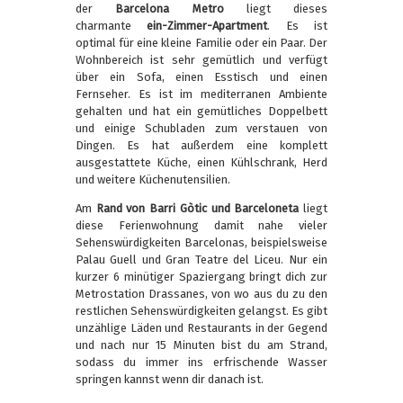
der
Barcelona Metro
liegt dieses
charmante
ein-Zimmer-Apartment
. Es ist
optimal für eine kleine Familie oder ein Paar. Der
Wohnbereich ist sehr gemütlich und verfügt
über ein Sofa, einen Esstisch und einen
Fernseher. Es ist im mediterranen Ambiente
gehalten und hat ein gemütliches Doppelbett
und einige Schubladen zum verstauen von
Dingen. Es hat außerdem eine komplett
ausgestattete Küche, einen Kühlschrank, Herd
und weitere Küchenutensilien.
Am
Rand von Barri Gòtic und Barceloneta
liegt
diese Ferienwohnung damit nahe vieler
Sehenswürdigkeiten Barcelonas, beispielsweise
Palau Guell und Gran Teatre del Liceu. Nur ein
kurzer 6 minütiger Spaziergang bringt dich zur
Metrostation Drassanes, von wo aus du zu den
restlichen Sehenswürdigkeiten gelangst. Es gibt
unzählige Läden und Restaurants in der Gegend
und nach nur 15 Minuten bist du am Strand,
sodass du immer ins erfrischende Wasser
springen kannst wenn dir danach ist.