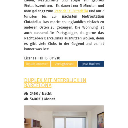
Läden, Restaurants und sogar ein großes
Einkaufszentrum. Es dauert nur 5 Minuten und
man gelangt zum
Parc de la Ciutadella
und nur 7
Minuten bis zur
nächsten Metrostation
Ciutadella
. Das macht es unglaublich einfach zu
anderen Orten zu gelangen. Die Wohnung ist
auch passend für Partygänger, die gerne das
Nachtleben Barcelonas ausnutzen wollen, denn
es gibt viele Clubs in der Gegend und es ist
immer was los!
License: HUTB-011210
DUPLEX MIT MEERBLICK IN
BARCELONA
Ab 246€ / Nacht
Ab 5400€ / Monat