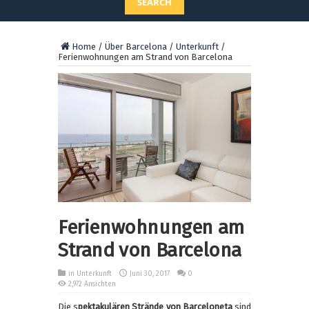
SEARCH
Home
/
Über Barcelona
/
Unterkunft
/
Ferienwohnungen am Strand von Barcelona
Ferienwohnungen am
Strand von Barcelona
in
Unterkunft
Juni 30, 2017
0
2,972 Ansichten
Die s
pektakulären Strände von Barceloneta
sind