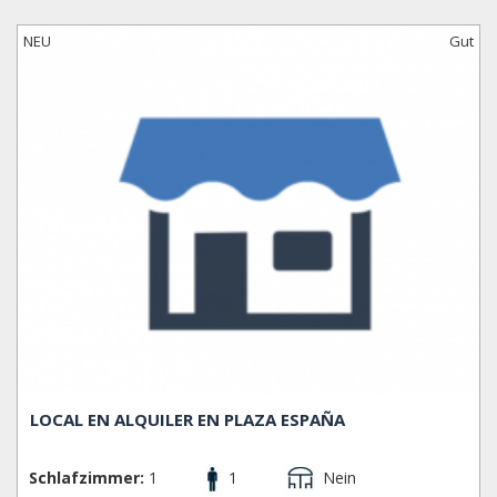
Miró. Auf dem Montjuïc finden Sie auch die gleichnamige
Festung Montjuïc. Eine gigantische Treppe führt hoch in
NEU
Gut
Richtung Montjuic und MNAC (Museu National d' Art
Catalunya), und im Sommer wird der Magische
Springbrunnen (Font Màgic) aktiviert: Diese beeindruckende
Wassershow mit Lichtern und klassischer Musik sollte man
sich auf keinen Fall verpassen. Wenn Sie in Sants sind und
Lust haben auf einen Drink, gehen Sie zum Plaça d’Osca,
dem neuen Hotspot in Sants, wo Sie zahlreiche Bars und
Open-Air-Cafés finden. Am Montjuïc finden Sie hier und da
eine Bar oder Cerveceria, während Sie durch die Straßen
spazieren. ZONEN: El Poble Sec, Hostafrancs, La Bordeta,
La Font de la Guatlla, La Marina de Port, La Marina del Prat
Vermell, Sants, Sants - Badal.
LOCAL EN ALQUILER EN PLAZA ESPAÑA
Schlafzimmer:
1
1
Nein