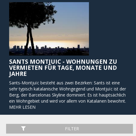
SANTS MONTJUIC - WOHNUNGEN ZU
VERMIETEN FÜR TAGE, MONATE UND
JAHRE
Sants-Montjuïc besteht aus zwei Bezirken: Sants ist eine
sehr typisch katalanische Wohngegend und Montjuïc ist der
Berg, der Barcelonas Skyline dominiert. Es ist hauptsächlich
ein Wohngebiet und wird vor allem von Katalanen bewohnt.
Montjuïc ist die Heimat der meisten Sportstätten, die für
MEHR LESEN
die Olympischen Spiele 1992 errichtet wurden und es gibt
auch ein Museum über das Ereignis. Darüber hinaus ist es
die Heimat der beiden vorgenannten Kunstmuseen Museu
FILTER
Nacional d’Art de Catalunya (MNAC) und Fundació Joan