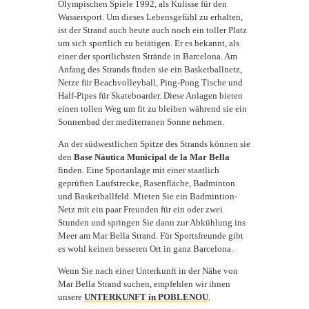
Olympischen Spiele 1992, als Kulisse für den
Wassersport. Um dieses Lebensgefühl zu erhalten,
ist der Strand auch heute auch noch ein toller Platz
um sich sportlich zu betätigen. Er es bekannt, als
einer der sportlichsten Strände in Barcelona. Am
Anfang des Strands finden sie ein Basketballnetz,
Netze für Beachvolleyball, Ping-Pong Tische und
Half-Pipes für Skateboarder. Diese Anlagen bieten
einen tollen Weg um fit zu bleiben während sie ein
Sonnenbad der mediterranen Sonne nehmen.
An der südwestlichen Spitze des Strands können sie
den
Base Nàutica Municipal de la Mar Bella
finden. Eine Sportanlage mit einer staatlich
geprüften Laufstrecke, Rasenfläche, Badminton
und Basketballfeld. Mieten Sie ein Badmintion-
Netz mit ein paar Freunden für ein oder zwei
Stunden und springen Sie dann zur Abkühlung ins
Meer am Mar Bella Strand. Für Sportsfreunde gibt
es wohl keinen besseren Ort in ganz Barcelona.
Wenn Sie nach einer Unterkunft in der Nähe von
Mar Bella Strand suchen, empfehlen wir ihnen
unsere
UNTERKUNFT in POBLENOU
.