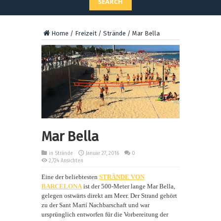
SEARCH
Home
/
Freizeit
/
Strände
/
Mar Bella
Mar Bella
in
Strände
Januar 27, 2016
0
2,724 Ansichten
Eine der beliebtesten
STRÄNDE VON
BARCELONA
ist der 500-Meter lange Mar Bella,
gelegen ostwärts direkt am Meer. Der Strand gehört
zu der Sant Martí Nachbarschaft und war
ursprünglich entworfen für die Vorbereitung der