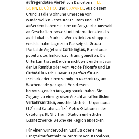
aufregendsten Viertel
von Barcelona –
EL
BORN
,
EL GÓTICO
und
EIXAMPLE
. Aus diesem
Grund ist die Wohnung umgeben von
wundervollen Restaurants, Bars und Cafés.
Außerdem haben Sie eine umfangreiche Auswahl
an Geschäften, sowohl mit internationalen als
auch lokalen Marken. Wer es liebt zu shoppen,
wird die nahe Lage zum Passeig de Gracia,
Portal de Angel und
Corte Inglés
, Barcelonas
populärstes Einkaufszentrum, genießen. Die
Unterkunft ist außerdem nicht weit entfernt von
der
La Rambla
oder vom
Arc de Triomfo und La
Ciutadella
Park. Dieser ist perfekt für ein
Picknick oder einen sonnigen Nachmittag am
Wochenende geeignet. Von diesem
hervorragenden Ausgangspunkt haben Sie
Zugang zu einer großen Anzahl an
öffentlichen
Verkehrsmitteln,
einschließlich der Urquinaona
(L2) und Catalunya (L4) Metro-Stationen, der
Catalunya RENFE Tram Station und etliche
Busnetzwerke, welche die Region abdecken.
Für einen wundervollen Ausflug oder einen
Langzeitaufenthalt im Zentrum von Barcelona,