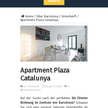
SEARCH
Home
/
Über Barcelona
/
Unterkunft
/
Apartment Plaza Catalunya
Apartment Plaza
Catalunya
in
Unterkunft
Januar 27, 2016
0
1,856 Ansichten
Auf der Suche nach der perfekten
Ein-Zimmer
Wohnung im Zentrum von Barcelona?
Schauen
Sie sich eine unserer liebsten Unterkünfte im