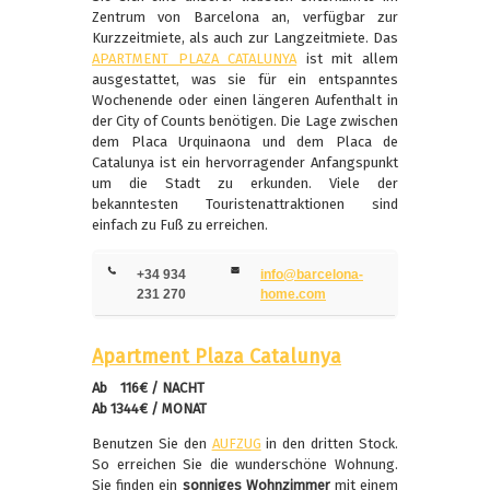
Zentrum von Barcelona an, verfügbar zur
Kurzzeitmiete, als auch zur Langzeitmiete.
Das
APARTMENT PLAZA CATALUNYA
ist mit allem
ausgestattet, was sie für ein entspanntes
Wochenende oder einen längeren Aufenthalt in
der City of Counts
benötigen.
Die Lage zwischen
dem Placa Urquinaona und dem Placa de
Catalunya ist ein hervorragender Anfangspunkt
um die Stadt zu erkunden. Viele der
bekanntesten Touristenattraktionen sind
einfach zu Fuß zu erreichen.
+34 934
info@barcelona-
231 270
home.com
Apartment Plaza Catalunya
Ab 116€ / NACHT
Ab 1344€ / MONAT
Benutzen Sie den
AUFZUG
in den dritten Stock.
So erreichen Sie die wunderschöne Wohnung.
Sie finden ein
sonniges Wohnzimmer
mit einem