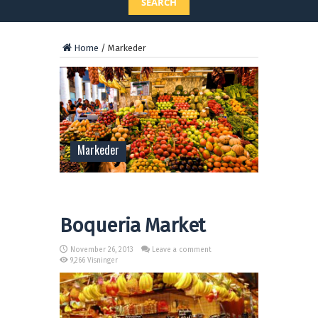
SEARCH
Home
/
Markeder
Markeder
Boqueria Market
November 26, 2013
Leave a comment
9,266 Visninger