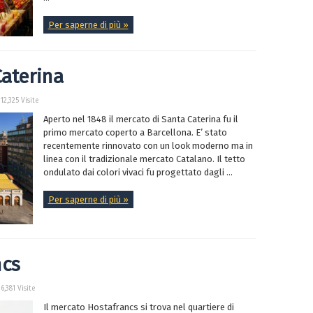
Per saperne di più »
Caterina
12,325 Visite
Aperto nel 1848 il mercato di Santa Caterina fu il
primo mercato coperto a Barcellona. E’ stato
recentemente rinnovato con un look moderno ma in
linea con il tradizionale mercato Catalano. Il tetto
ondulato dai colori vivaci fu progettato dagli ...
Per saperne di più »
ncs
6,381 Visite
Il mercato Hostafrancs si trova nel quartiere di