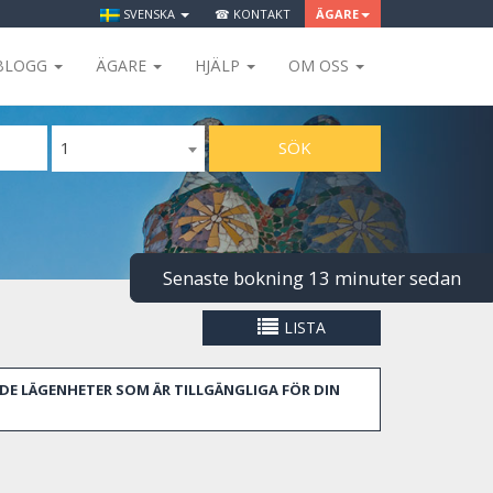
SVENSKA
☎ KONTAKT
ÄGARE
BLOGG
ÄGARE
HJÄLP
OM OSS
SÖK
1
Senaste bokning 13 minuter sedan
LISTA
DE LÄGENHETER SOM ÄR TILLGÄNGLIGA FÖR DIN