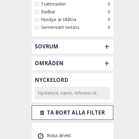
Tvättmaskin
0
Badkar
0
Husdjur är tillåtna
0
Gemensam terrass
0
+
SOVRUM
+
OMRÅDEN
NYCKELORD
TA BORT ALLA FILTER
Boka direkt