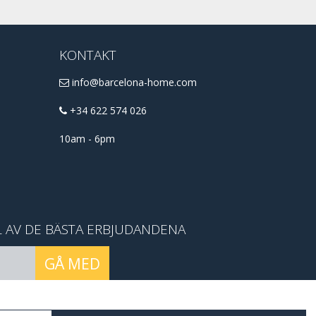
KONTAKT
info@barcelona-home.com
+34 622 574 026
10am - 6pm
L AV DE BÄSTA ERBJUDANDENA
GÅ MED
conditions
.