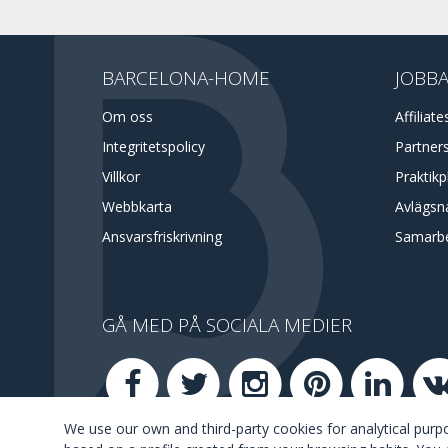
BARCELONA-HOME
JOBBA
Om oss
Affiliate
Integritetspolicy
Partner
Villkor
Praktikp
Webbkarta
Avlägsna
Ansvarsfriskrivning
Samarb
GÅ MED PÅ SOCIALA MEDIER
We use our own and third-party cookies for analytical pur