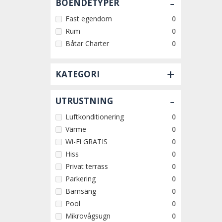
-
BOENDETYPER
Fast egendom
0
Rum
0
Båtar Charter
0
+
KATEGORI
-
UTRUSTNING
Luftkonditionering
0
Värme
0
Wi-Fi GRATIS
0
Hiss
0
Privat terrass
0
Parkering
0
Barnsäng
0
Pool
0
Mikrovågsugn
0