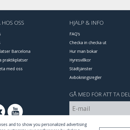
 HOS OSS
HJÄLP & INFO
s
FAQ’s
s
Checka in checka ut
latser Barcelona
Hur man bokar
 praktikplatser
Hyresvillkor
eta med oss
Städtjänster
Avbokningsregler
GÅ MED FÖR ATT TA DE
I Agree with the
terms and 
poses and to show you personalized advertising