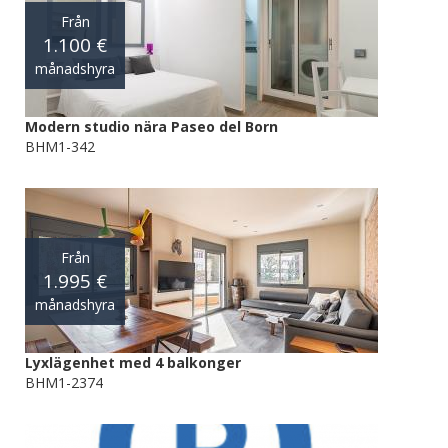
Från
1.100 €
månadshyra
Modern studio nära Paseo del Born
BHM1-342
Från
1.995 €
månadshyra
Lyxlägenhet med 4 balkonger
BHM1-2374