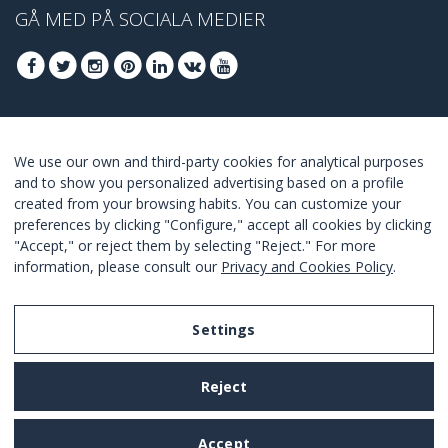
GÅ MED PÅ SOCIALA MEDIER
GÅ MED FÖR ATT TA DEL AV DE BÄSTA
We use our own and third-party cookies for analytical purposes
ERBJUDANDENA
and to show you personalized advertising based on a profile
created from your browsing habits. You can customize your
GÅ MED
preferences by clicking "Configure," accept all cookies by clicking
"Accept," or reject them by selecting "Reject." For more
I Agree with the
terms and conditions
.
information, please consult our
Privacy and Cookies Policy
.
Settings
Legal Notice
Reject
Privacy and Cookies Policy
Terms and Conditions of Use
Accept