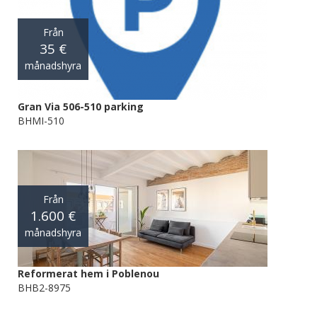
Från
35 €
månadshyra
Gran Via 506-510 parking
BHMI-510
Från
1.600 €
månadshyra
Reformerat hem i Poblenou
BHB2-8975