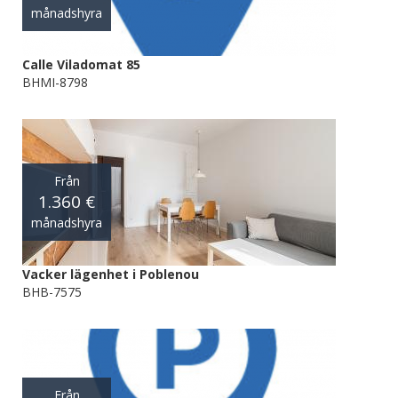
månadshyra
Calle Viladomat 85
BHMI-8798
Från
1.360 €
månadshyra
Vacker lägenhet i Poblenou
BHB-7575
Från