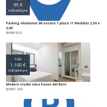
95 €
månadshyra
Parking viladomat 86 sotano 1 plaza 11 Medidas 3,50 x
2,00
BHMI-610
Från
1.100 €
månadshyra
Modern studio nära Paseo del Born
BHM1-342