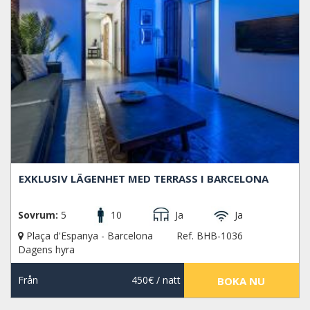
EXKLUSIV LÄGENHET MED TERRASS I BARCELONA
Sovrum:
5
10
Ja
Ja
Plaça d'Espanya - Barcelona
Ref. BHB-1036
Dagens hyra
Från
450€
/ natt
BOKA NU