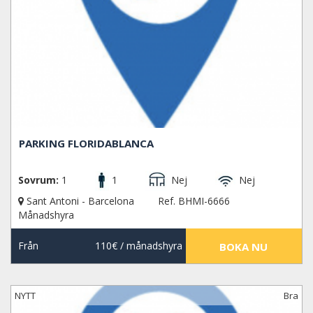
PARKING FLORIDABLANCA
Sovrum:
1
1
Nej
Nej
Sant Antoni - Barcelona
Ref. BHMI-6666
Månadshyra
Från
110€
/ månadshyra
BOKA NU
NYTT
Bra