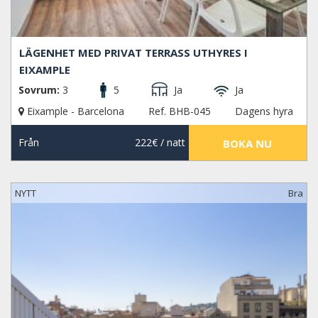
LÄGENHET MED PRIVAT TERRASS UTHYRES I
EIXAMPLE
Sovrum:
3
5
Ja
Ja
Eixample - Barcelona
Ref. BHB-045
Dagens hyra
Från
222€
/ natt
BOKA NU
NYTT
Bra