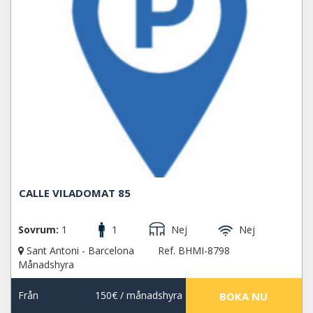
CALLE VILADOMAT 85
Sovrum:
1
1
Nej
Nej
Sant Antoni - Barcelona
Ref. BHMI-8798
Månadshyra
Från
150€
/ månadshyra
BOKA NU