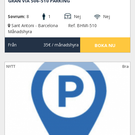
GRAN VIA 506-510 PARKING
Sovrum:
8
1
Nej
Nej
Sant Antoni - Barcelona
Ref. BHMI-510
Månadshyra
Från
35€
/ månadshyra
BOKA NU
NYTT
Bra