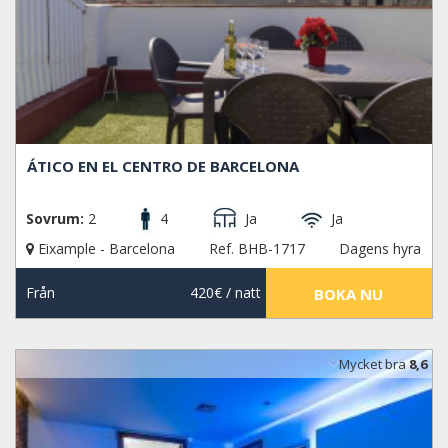
ÁTICO EN EL CENTRO DE BARCELONA
Sovrum:
2
4
Ja
Ja
Eixample - Barcelona
Ref. BHB-1717
Dagens hyra
Från
420€
/ natt
BOKA NU
Mycket bra
8,6