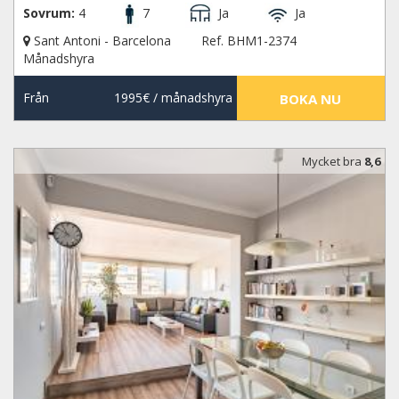
Sovrum:
4
7
Ja
Ja
Sant Antoni - Barcelona
Ref. BHM1-2374
Månadshyra
Från
1995€
/ månadshyra
BOKA NU
Mycket bra
8,6