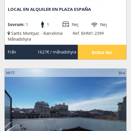
LOCAL EN ALQUILER EN PLAZA ESPAÑA
Sovrum:
1
1
Nej
Nej
Sants Montjuic - Barcelona
Ref. BHM1-2399
Månadshyra
Från
1627€
/ månadshyra
BOKA NU
NYTT
Bra