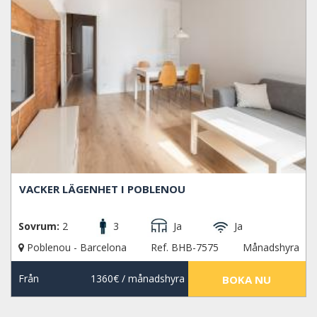
VACKER LÄGENHET I POBLENOU
Sovrum:
2
3
Ja
Ja
Poblenou - Barcelona
Ref. BHB-7575
Månadshyra
Från
1360€
/ månadshyra
BOKA NU