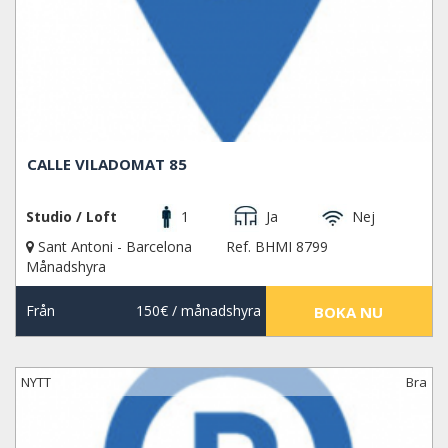
CALLE VILADOMAT 85
Studio / Loft
1
Ja
Nej
Sant Antoni - Barcelona
Ref. BHMI 8799
Månadshyra
Från
150€
/ månadshyra
BOKA NU
NYTT
Bra