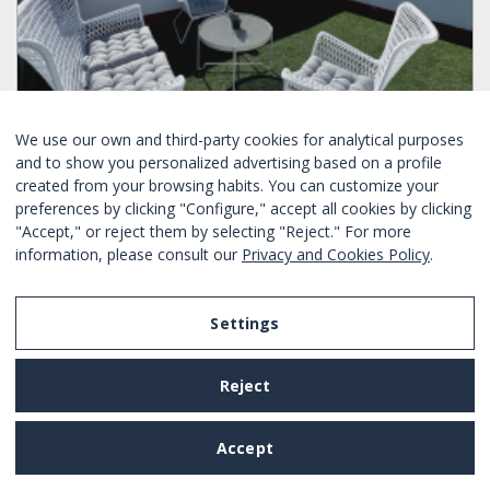
DAGENS ERBJUDANDE
We use our own and third-party cookies for analytical purposes
ÁTICO EN EL CENTRO DE BARCELONA
and to show you personalized advertising based on a profile
created from your browsing habits. You can customize your
preferences by clicking "Configure," accept all cookies by clicking
Sovrum:
2
4
Ja
Ja
"Accept," or reject them by selecting "Reject." For more
Eixample - Barcelona
Ref. BHB-1939
Dagens hyra
information, please consult our
Privacy and Cookies Policy
.
Från
223€
/ natt
BOKA NU
Settings
25 sökresultat
Reject
BARCELONA-HOME
Om oss
Accept
Integritetspolicy