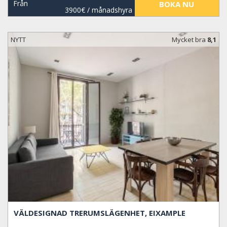
Från
BOKA NU
3900€
/ månadshyra
NYTT
Mycket bra
8,1
VÄLDESIGNAD TRERUMSLÄGENHET, EIXAMPLE