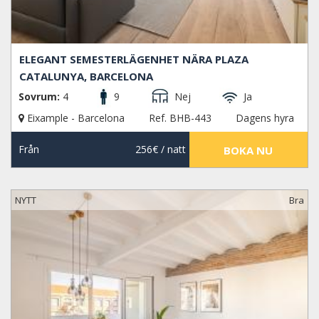
ELEGANT SEMESTERLÄGENHET NÄRA PLAZA
CATALUNYA, BARCELONA
Sovrum:
4
9
Nej
Ja
Eixample - Barcelona
Ref. BHB-443
Dagens hyra
Från
256€
/ natt
BOKA NU
NYTT
Bra