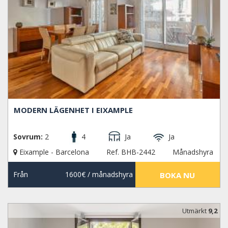
MODERN LÄGENHET I EIXAMPLE
Sovrum:
2
4
Ja
Ja
Eixample - Barcelona
Ref. BHB-2442
Månadshyra
Från
1600€
/ månadshyra
BOKA NU
Utmärkt
9,2