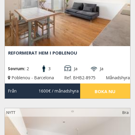
REFORMERAT HEM I POBLENOU
Sovrum:
2
3
Ja
Ja
Poblenou - Barcelona
Ref. BHB2-8975
Månadshyra
Från
1600€
/ månadshyra
BOKA NU
NYTT
Bra