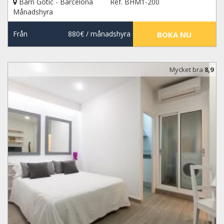
Barri Gotic - Barcelona
Ref. BHM1-200
Månadshyra
Från
880€
/ månadshyra
BOKA NU
Mycket bra
8,9