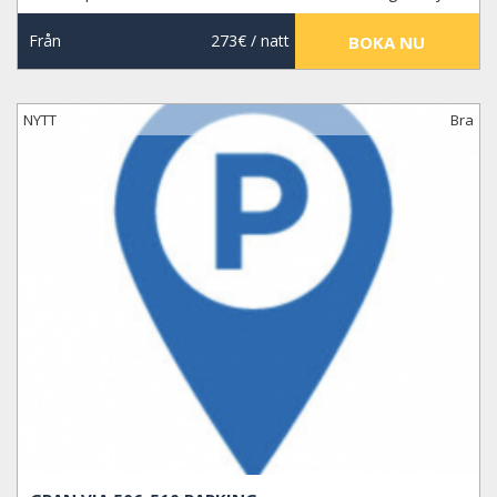
Från
273€
/ natt
BOKA NU
NYTT
Bra