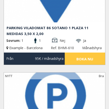
PARKING VILADOMAT 86 SOTANO 1 PLAZA 11
MEDIDAS 3,50 X 2,00
Sovrum:
1
1
Nej
Ja
Eixample - Barcelona
Ref. BHMI-610
Månadshyra
Från
95€
/ månadshyra
BOKA NU
NYTT
Bra