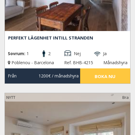
PERFEKT LÄGENHET INTILL STRANDEN
Sovrum:
1
2
Nej
Ja
Poblenou - Barcelona
Ref. BHB-4215
Månadshyra
Från
1200€
/ månadshyra
BOKA NU
NYTT
Bra