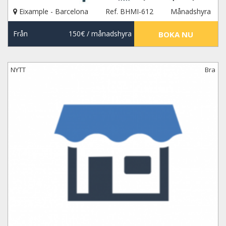
Eixample - Barcelona
Ref. BHMI-612
Månadshyra
Från
150€
/ månadshyra
BOKA NU
NYTT
Bra