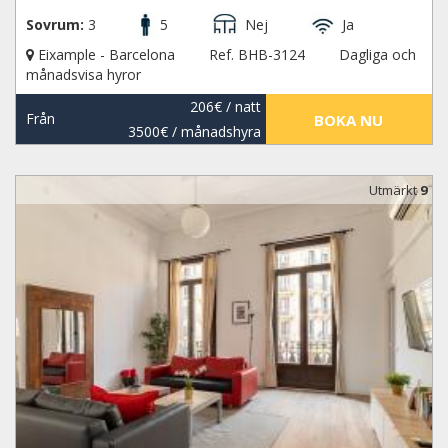
Sovrum:
3
5
Nej
Ja
Eixample - Barcelona
Ref. BHB-3124
Dagliga och
månadsvisa hyror
206€
/ natt
Från
BOKA NU
3500€
/ månadshyra
Utmärkt
9