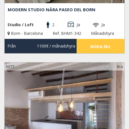
MODERN STUDIO NÄRA PASEO DEL BORN
Studio / Loft
2
Ja
Ja
Born - Barcelona
Ref. BHM1-342
Månadshyra
Från
1100€
/ månadshyra
BOKA NU
NYTT
Bra