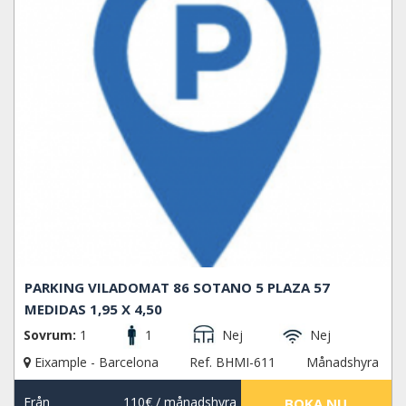
PARKING VILADOMAT 86 SOTANO 5 PLAZA 57
MEDIDAS 1,95 X 4,50
Sovrum:
1
1
Nej
Nej
Eixample - Barcelona
Ref. BHMI-611
Månadshyra
Från
110€
/ månadshyra
BOKA NU