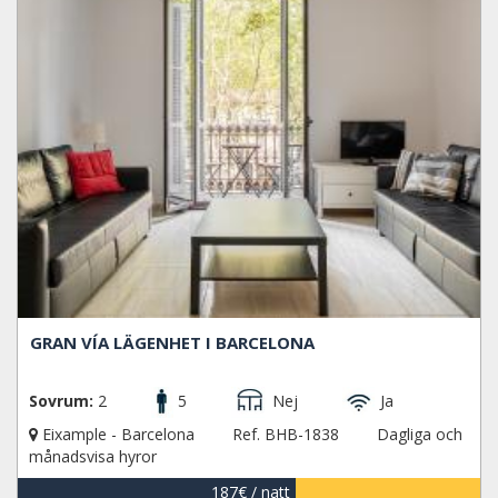
GRAN VÍA LÄGENHET I BARCELONA
Sovrum:
2
5
Nej
Ja
Eixample - Barcelona
Ref. BHB-1838
Dagliga och
månadsvisa hyror
187€
/ natt