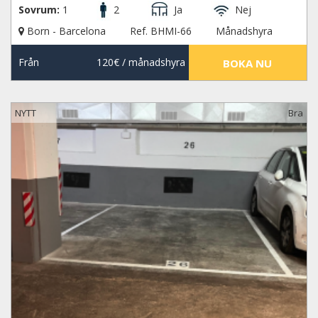
Sovrum:
1
2
Ja
Nej
Born - Barcelona
Ref. BHMI-66
Månadshyra
Från
120€
/ månadshyra
BOKA NU
NYTT
Bra