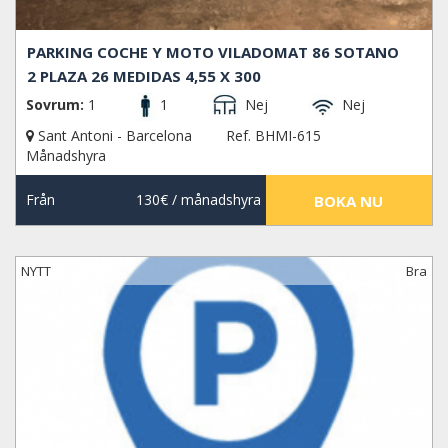
PARKING COCHE Y MOTO VILADOMAT 86 SOTANO
2 PLAZA 26 MEDIDAS 4,55 X 300
Sovrum:
1
1
Nej
Nej
Sant Antoni - Barcelona
Ref. BHMI-615
Månadshyra
Från
130€
/ månadshyra
BOKA NU
NYTT
Bra