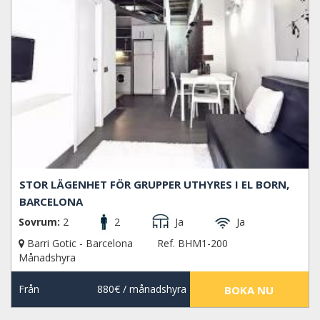
STOR LÄGENHET FÖR GRUPPER UTHYRES I EL BORN,
BARCELONA
Sovrum:
2
2
Ja
Ja
Barri Gotic - Barcelona
Ref. BHM1-200
Månadshyra
Från
880€
/ månadshyra
BOKA NU