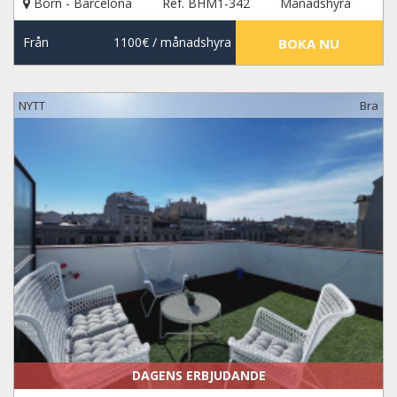
Born - Barcelona
Ref. BHM1-342
Månadshyra
Från
1100€
/ månadshyra
BOKA NU
NYTT
Bra
DAGENS ERBJUDANDE