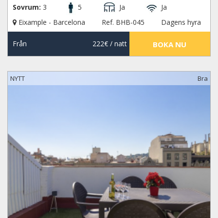
Sovrum:
3
5
Ja
Ja
Eixample - Barcelona
Ref. BHB-045
Dagens hyra
Från
222€
/ natt
BOKA NU
NYTT
Bra