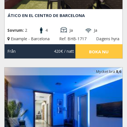
ÁTICO EN EL CENTRO DE BARCELONA
Sovrum:
2
4
Ja
Ja
Eixample - Barcelona
Ref. BHB-1717
Dagens hyra
Från
420€
/ natt
BOKA NU
Mycket bra
8,6