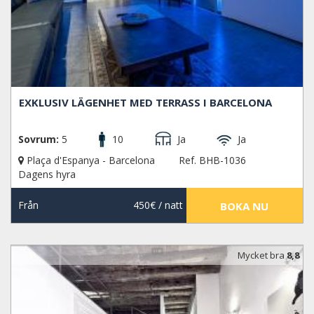
EXKLUSIV LÄGENHET MED TERRASS I BARCELONA
Sovrum:
5
10
Ja
Ja
Plaça d'Espanya - Barcelona
Ref. BHB-1036
Dagens hyra
Från
450€
/ natt
BOKA NU
Mycket bra
8,8