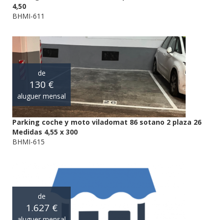
4,50
BHMI-611
de
130 €
aluguer mensal
Parking coche y moto viladomat 86 sotano 2 plaza 26
Medidas 4,55 x 300
BHMI-615
de
1.627 €
aluguer mensal