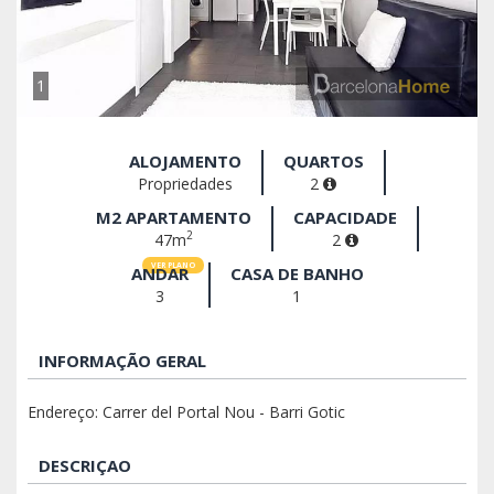
1
ALOJAMENTO
QUARTOS
Propriedades
2
M2 APARTAMENTO
CAPACIDADE
2
47m
2
VER PLANO
ANDAR
CASA DE BANHO
3
1
INFORMAÇÃO GERAL
Endereço: Carrer del Portal Nou - Barri Gotic
DESCRIÇAO