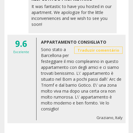
It was fantastic to have you hosted in our
apartment. We apologize for the little
inconveniences and we wish to see you
soon!
9.6
APPARTAMENTO CONSIGLIATO
Sono stato a
Traduzir comentário
Excelente
Barcellona per
festeggiare il mio compleanno in questo
appartamento con degli amici e ci siamo
trovati benissimo. L\' appartamento è
situato nel Born a pochi passi dall\' Arc de
Triomf e dal barrio Gotico. E\' una zona
molto viva ma dopo una certa ora non
molto rumorosa. L\' appartamento è
molto moderno e ben fornito. Ve lo
consiglio!
Graziano, Italy