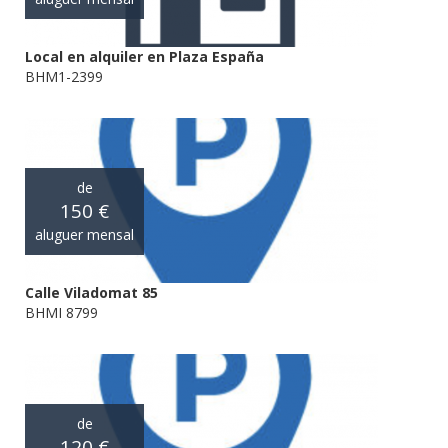
Local en alquiler en Plaza España
BHM1-2399
de
150 €
aluguer mensal
Calle Viladomat 85
BHMI 8799
de
120 €