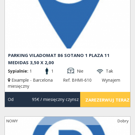
PARKING VILADOMAT 86 SOTANO 1 PLAZA 11
MEDIDAS 3,50 X 2,00
Sypialnie:
1
1
Nie
Tak
Eixample - Barcelona
Ref. BHMI-610
Wynajem
miesięczny
Od
95€
/ miesięczny czynsz
ZAREZERWUJ TERAZ
NOWY
Dobry