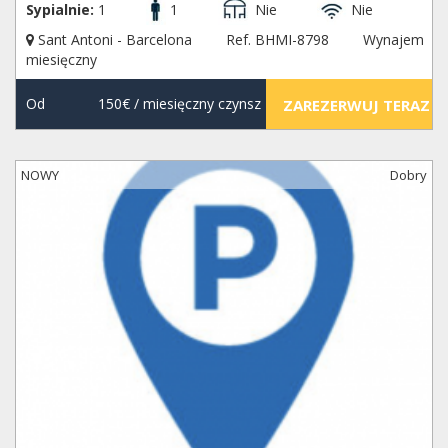
Sypialnie:
1
1
Nie
Nie
Sant Antoni - Barcelona
Ref. BHMI-8798
Wynajem
miesięczny
Od
150€
/ miesięczny czynsz
ZAREZERWUJ TERAZ
NOWY
Dobry