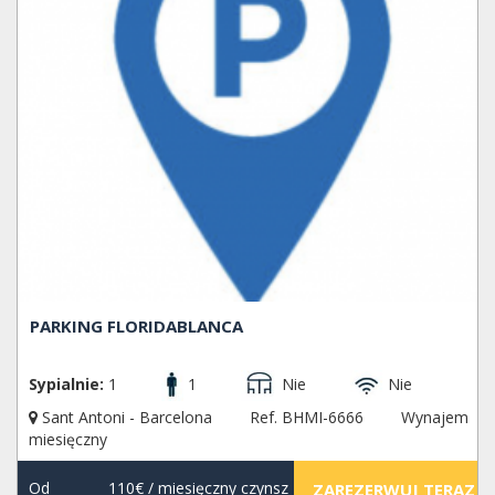
PARKING FLORIDABLANCA
Sypialnie:
1
1
Nie
Nie
Sant Antoni - Barcelona
Ref. BHMI-6666
Wynajem
miesięczny
Od
110€
/ miesięczny czynsz
ZAREZERWUJ TERAZ