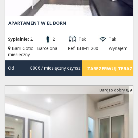
APARTAMENT W EL BORN
Sypialnie:
2
2
Tak
Tak
Barri Gotic - Barcelona
Ref. BHM1-200
Wynajem
miesięczny
Od
880€
/ miesięczny czynsz
ZAREZERWUJ TERAZ
Bardzo dobry
8,9