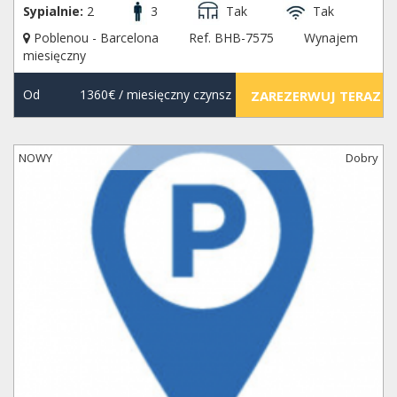
Sypialnie:
2
3
Tak
Tak
Poblenou - Barcelona
Ref. BHB-7575
Wynajem
miesięczny
Od
1360€
/ miesięczny czynsz
ZAREZERWUJ TERAZ
NOWY
Dobry