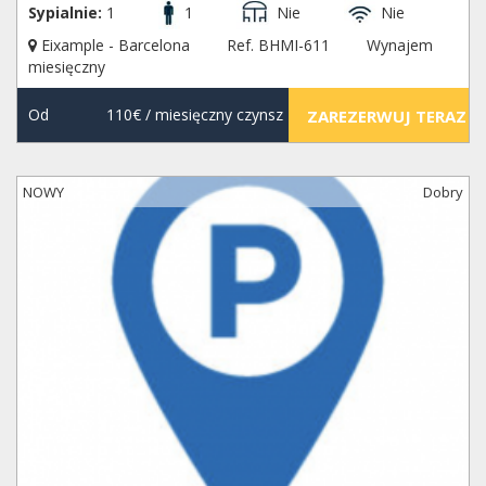
Sypialnie:
1
1
Nie
Nie
Eixample - Barcelona
Ref. BHMI-611
Wynajem
miesięczny
Od
110€
/ miesięczny czynsz
ZAREZERWUJ TERAZ
NOWY
Dobry