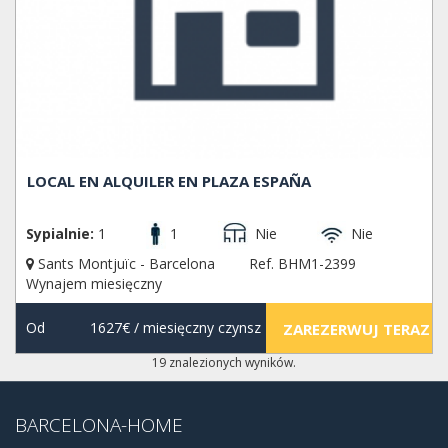
LOCAL EN ALQUILER EN PLAZA ESPAÑA
Sypialnie:
1
1
Nie
Nie
Sants Montjuïc - Barcelona
Ref. BHM1-2399
Wynajem miesięczny
Od
1627€
/ miesięczny czynsz
ZAREZERWUJ TERAZ
19 znalezionych wyników.
BARCELONA-HOME