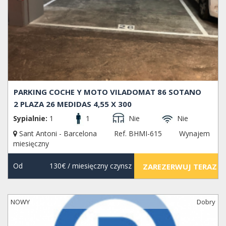
PARKING COCHE Y MOTO VILADOMAT 86 SOTANO
2 PLAZA 26 MEDIDAS 4,55 X 300
Sypialnie:
1
1
Nie
Nie
Sant Antoni - Barcelona
Ref. BHMI-615
Wynajem
miesięczny
Od
130€
/ miesięczny czynsz
ZAREZERWUJ TERAZ
NOWY
Dobry