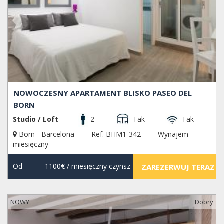
NOWOCZESNY APARTAMENT BLISKO PASEO DEL
BORN
Studio / Loft
2
Tak
Tak
Born - Barcelona
Ref. BHM1-342
Wynajem
miesięczny
Od
1100€
/ miesięczny czynsz
ZAREZERWUJ TERAZ
NOWY
Dobry