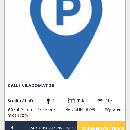
CALLE VILADOMAT 85
Studio / Loft
1
Tak
Nie
Sant Antoni - Barcelona
Ref. BHMI 8799
Wynajem
miesięczny
Od
150€
/ miesięczny czynsz
ZAREZERWUJ TERAZ