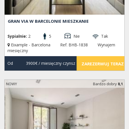
GRAN VIA W BARCELONIE MIESZKANIE
Sypialnie:
2
5
Nie
Tak
Eixample - Barcelona
Ref. BHB-1838
Wynajem
miesięczny
Od
3900€
/ miesięczny czynsz
ZAREZERWUJ TERAZ
NOWY
Bardzo dobry
8,1