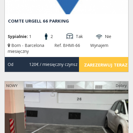
COMTE URGELL 66 PARKING
Sypialnie:
1
2
Tak
Nie
Born - Barcelona
Ref. BHMI-66
Wynajem
miesięczny
Od
120€
/ miesięczny czynsz
ZAREZERWUJ TERAZ
NOWY
Dobry