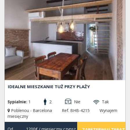
IDEALNE MIESZKANIE TUŻ PRZY PLAŻY
Sypialnie:
1
2
Nie
Tak
Poblenou - Barcelona
Ref. BHB-4215
Wynajem
miesięczny
Od
1200€
/ miesięczny czynsz
ZAREZERWUJ TERAZ