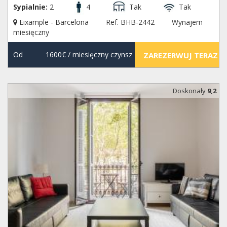
Sypialnie:
2
4
Tak
Tak
Eixample - Barcelona
Ref. BHB-2442
Wynajem
miesięczny
Od
1600€
/ miesięczny czynsz
ZAREZERWUJ TERAZ
Doskonały
9,2