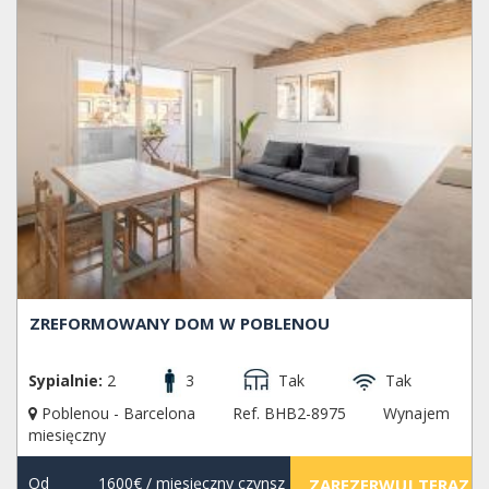
ZREFORMOWANY DOM W POBLENOU
Sypialnie:
2
3
Tak
Tak
Poblenou - Barcelona
Ref. BHB2-8975
Wynajem
miesięczny
Od
1600€
/ miesięczny czynsz
ZAREZERWUJ TERAZ