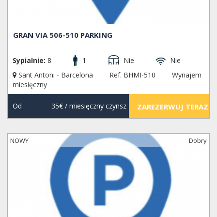
GRAN VIA 506-510 PARKING
Sypialnie:
8
1
Nie
Nie
Sant Antoni - Barcelona
Ref. BHMI-510
Wynajem
miesięczny
Od
35€
/ miesięczny czynsz
ZAREZERWUJ TERAZ
NOWY
Dobry