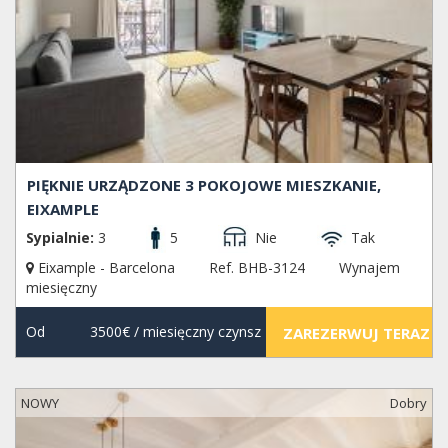
PIĘKNIE URZĄDZONE 3 POKOJOWE MIESZKANIE,
EIXAMPLE
Sypialnie:
3
5
Nie
Tak
Eixample - Barcelona
Ref. BHB-3124
Wynajem
miesięczny
Od
3500€
/ miesięczny czynsz
ZAREZERWUJ TERAZ
NOWY
Dobry