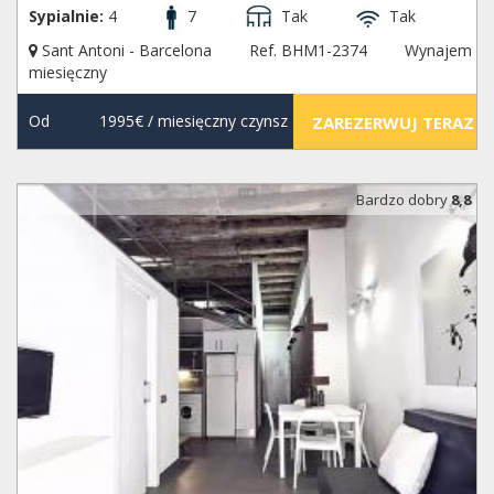
Sypialnie:
4
7
Tak
Tak
Sant Antoni - Barcelona
Ref. BHM1-2374
Wynajem
miesięczny
Od
1995€
/ miesięczny czynsz
ZAREZERWUJ TERAZ
Bardzo dobry
8,8