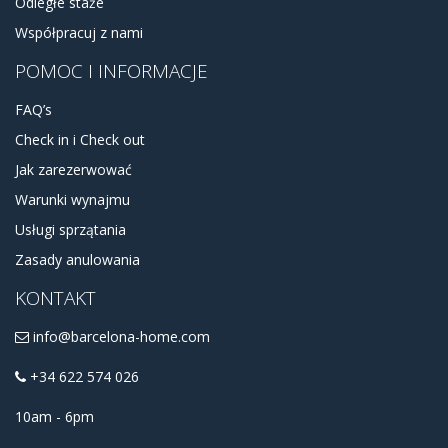
Odległe staże
Współpracuj z nami
POMOC I INFORMACJE
FAQ’s
Check in i Check out
Jak zarezerwować
Warunki wynajmu
Usługi sprzątania
Zasady anulowania
KONTAKT
info@barcelona-home.com
+34 622 574 026
10am - 6pm