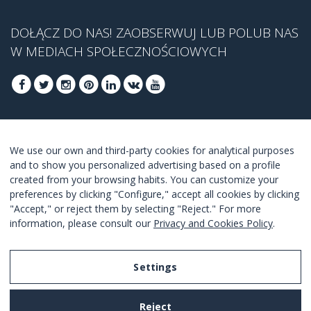
DOŁĄCZ DO NAS! ZAOBSERWUJ LUB POLUB NAS
W MEDIACH SPOŁECZNOŚCIOWYCH
DOŁĄCZ, ABY UZYSKAĆ NASZĄ NAJLEPSZĄ
We use our own and third-party cookies for analytical purposes
OFERTĘ
and to show you personalized advertising based on a profile
created from your browsing habits. You can customize your
DOŁĄCZ
preferences by clicking "Configure," accept all cookies by clicking
"Accept," or reject them by selecting "Reject." For more
Akceptuję
warunki korzystania z usługi
.
information, please consult our
Privacy and Cookies Policy
.
Settings
Legal Notice
Reject
Privacy and Cookies Policy