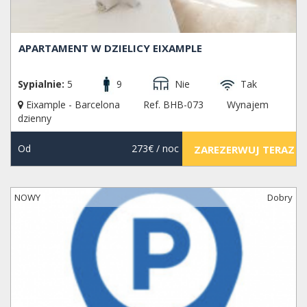
APARTAMENT W DZIELICY EIXAMPLE
Sypialnie:
5
9
Nie
Tak
Eixample - Barcelona
Ref. BHB-073
Wynajem
dzienny
Od
273€
/ noc
ZAREZERWUJ TERAZ
NOWY
Dobry