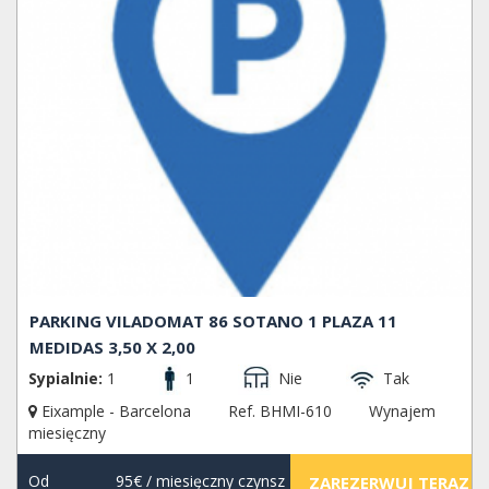
PARKING VILADOMAT 86 SOTANO 1 PLAZA 11
MEDIDAS 3,50 X 2,00
Sypialnie:
1
1
Nie
Tak
Eixample - Barcelona
Ref. BHMI-610
Wynajem
miesięczny
Od
95€
/ miesięczny czynsz
ZAREZERWUJ TERAZ