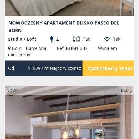
NOWOCZESNY APARTAMENT BLISKO PASEO DEL
BORN
Studio / Loft
2
Tak
Tak
Born - Barcelona
Ref. BHM1-342
Wynajem
miesięczny
Od
1100€
/ miesięczny czynsz
ZAREZERWUJ TERAZ
NOWY
Dobry