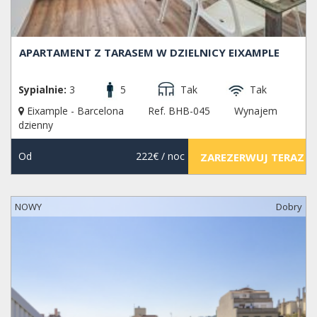
APARTAMENT Z TARASEM W DZIELNICY EIXAMPLE
Sypialnie:
3
5
Tak
Tak
Eixample - Barcelona
Ref. BHB-045
Wynajem
dzienny
Od
222€
/ noc
ZAREZERWUJ TERAZ
NOWY
Dobry