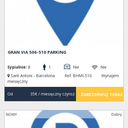
GRAN VIA 506-510 PARKING
Sypialnie:
8
1
Nie
Nie
Sant Antoni - Barcelona
Ref. BHMI-510
Wynajem
miesięczny
Od
35€
/ miesięczny czynsz
ZAREZERWUJ TERAZ
NOWY
Dobry