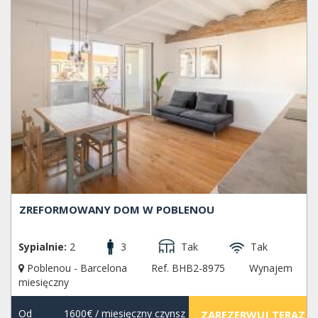
ZREFORMOWANY DOM W POBLENOU
Sypialnie:
2
3
Tak
Tak
Poblenou - Barcelona
Ref. BHB2-8975
Wynajem
miesięczny
Od
1600€
/ miesięczny czynsz
ZAREZERWUJ TERAZ