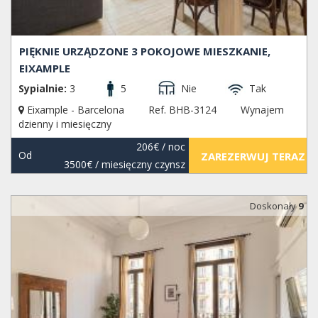
PIĘKNIE URZĄDZONE 3 POKOJOWE MIESZKANIE,
EIXAMPLE
Sypialnie:
3
5
Nie
Tak
Eixample - Barcelona
Ref. BHB-3124
Wynajem
dzienny i miesięczny
206€
/ noc
Od
ZAREZERWUJ TERAZ
3500€
/ miesięczny czynsz
Doskonały
9