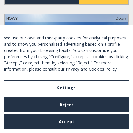
NOWY
Dobry
We use our own and third-party cookies for analytical purposes
and to show you personalized advertising based on a profile
created from your browsing habits. You can customize your
preferences by clicking "Configure," accept all cookies by clicking
"Accept," or reject them by selecting "Reject." For more
information, please consult our
Privacy and Cookies Policy
.
Settings
Reject
SPECJALNA OFERTA TYLKO DZISIAJ
ÁTICO EN EL CENTRO DE BARCELONA
Accept