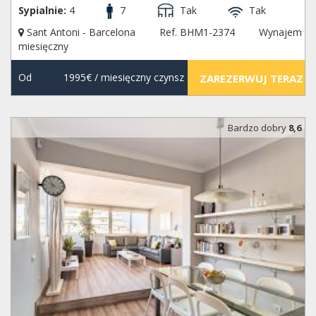
Sypialnie:
4
7
Tak
Tak
Sant Antoni - Barcelona
Ref. BHM1-2374
Wynajem
miesięczny
Od
1995€
/ miesięczny czynsz
ZAREZERWUJ TERAZ
Bardzo dobry
8,6