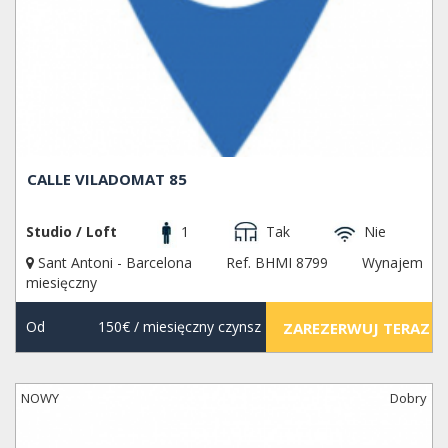
CALLE VILADOMAT 85
Studio / Loft
1
Tak
Nie
Sant Antoni - Barcelona
Ref. BHMI 8799
Wynajem
miesięczny
Od
150€
/ miesięczny czynsz
ZAREZERWUJ TERAZ
NOWY
Dobry