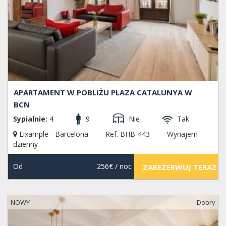
APARTAMENT W POBLIŻU PLAZA CATALUNYA W
BCN
Sypialnie:
4
9
Nie
Tak
Eixample - Barcelona
Ref. BHB-443
Wynajem
dzienny
Od
256€
/ noc
ZAREZERWUJ TERAZ
NOWY
Dobry