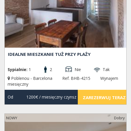
IDEALNE MIESZKANIE TUŻ PRZY PLAŻY
Sypialnie:
1
2
Nie
Tak
Poblenou - Barcelona
Ref. BHB-4215
Wynajem
miesięczny
Od
1200€
/ miesięczny czynsz
ZAREZERWUJ TERAZ
NOWY
Dobry