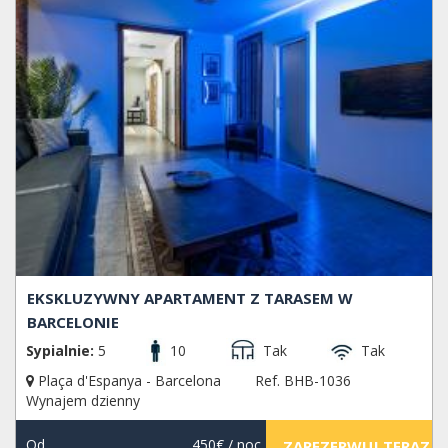
EKSKLUZYWNY APARTAMENT Z TARASEM W
BARCELONIE
Sypialnie:
5
10
Tak
Tak
Plaça d'Espanya - Barcelona
Ref. BHB-1036
Wynajem dzienny
Od
450€
/ noc
ZAREZERWUJ TERAZ