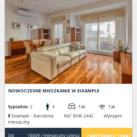
NOWOCZESNE MIESZKANIE W EIXAMPLE
Sypialnie:
2
4
Tak
Tak
Eixample - Barcelona
Ref. BHB-2442
Wynajem
miesięczny
Od
1600€
/ miesięczny czynsz
ZAREZERWUJ TERAZ