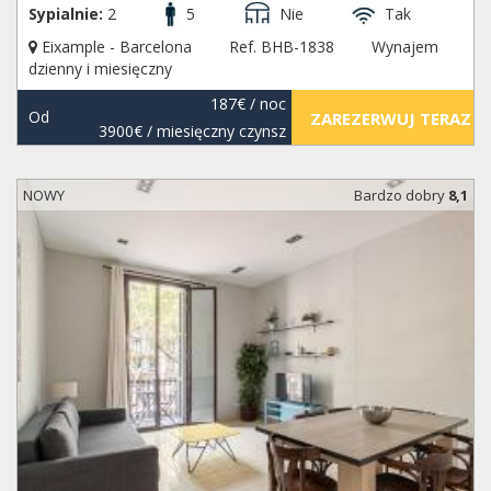
Sypialnie:
2
5
Nie
Tak
Eixample - Barcelona
Ref. BHB-1838
Wynajem
dzienny i miesięczny
187€
/ noc
Od
ZAREZERWUJ TERAZ
3900€
/ miesięczny czynsz
NOWY
Bardzo dobry
8,1