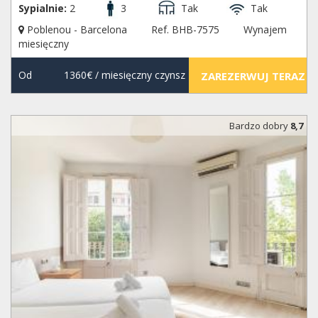
Sypialnie:
2
3
Tak
Tak
Poblenou - Barcelona
Ref. BHB-7575
Wynajem
miesięczny
Od
1360€
/ miesięczny czynsz
ZAREZERWUJ TERAZ
Bardzo dobry
8,7