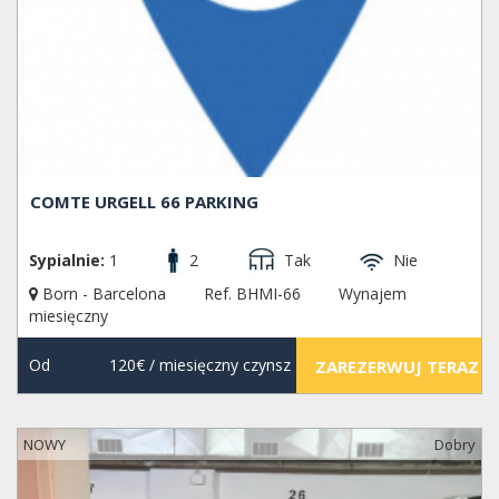
COMTE URGELL 66 PARKING
Sypialnie:
1
2
Tak
Nie
Born - Barcelona
Ref. BHMI-66
Wynajem
miesięczny
Od
120€
/ miesięczny czynsz
ZAREZERWUJ TERAZ
NOWY
Dobry