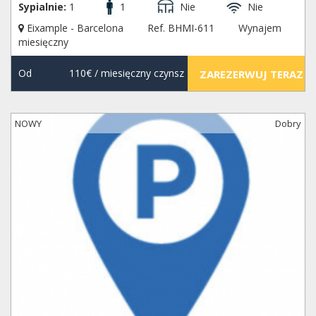
Sypialnie:
1
1
Nie
Nie
Eixample - Barcelona
Ref. BHMI-611
Wynajem
miesięczny
Od
110€
/ miesięczny czynsz
ZAREZERWUJ TERAZ
NOWY
Dobry