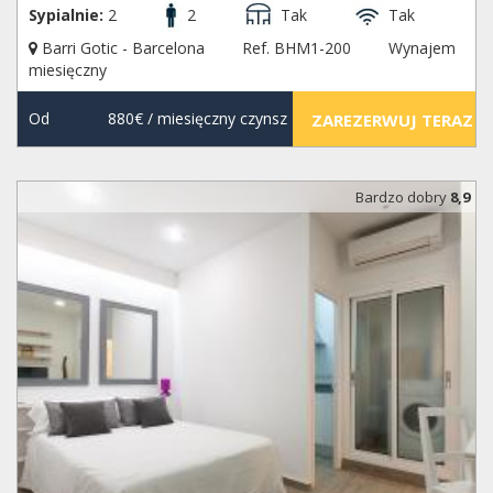
Sypialnie:
2
2
Tak
Tak
Barri Gotic - Barcelona
Ref. BHM1-200
Wynajem
miesięczny
Od
880€
/ miesięczny czynsz
ZAREZERWUJ TERAZ
Bardzo dobry
8,9