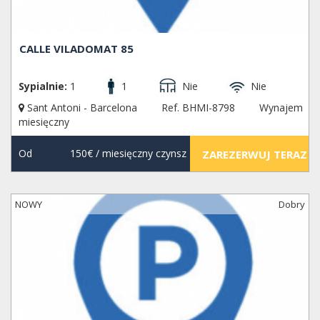
CALLE VILADOMAT 85
Sypialnie:
1
1
Nie
Nie
Sant Antoni - Barcelona
Ref. BHMI-8798
Wynajem
miesięczny
Od
150€
/ miesięczny czynsz
ZAREZERWUJ TERAZ
NOWY
Dobry