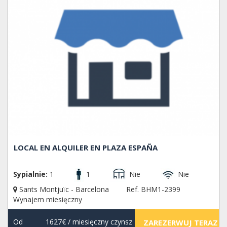
LOCAL EN ALQUILER EN PLAZA ESPAÑA
Sypialnie:
1
1
Nie
Nie
Sants Montjuïc - Barcelona
Ref. BHM1-2399
Wynajem miesięczny
Od
1627€
/ miesięczny czynsz
ZAREZERWUJ TERAZ