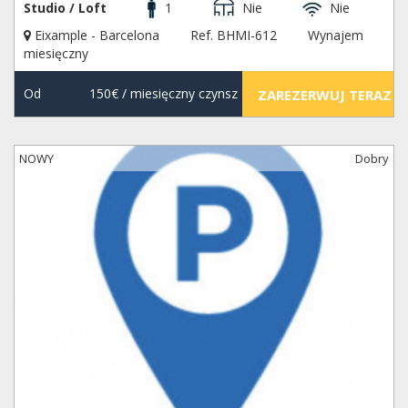
Studio / Loft
1
Nie
Nie
Eixample - Barcelona
Ref. BHMI-612
Wynajem
miesięczny
Od
150€
/ miesięczny czynsz
ZAREZERWUJ TERAZ
NOWY
Dobry