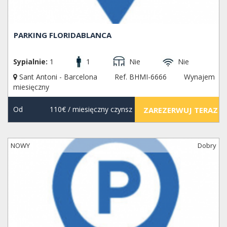
PARKING FLORIDABLANCA
Sypialnie:
1
1
Nie
Nie
Sant Antoni - Barcelona
Ref. BHMI-6666
Wynajem
miesięczny
Od
110€
/ miesięczny czynsz
ZAREZERWUJ TERAZ
NOWY
Dobry