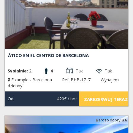
ÁTICO EN EL CENTRO DE BARCELONA
Sypialnie:
2
4
Tak
Tak
Eixample - Barcelona
Ref. BHB-1717
Wynajem
dzienny
Od
420€
/ noc
ZAREZERWUJ TERAZ
Bardzo dobry
8,6