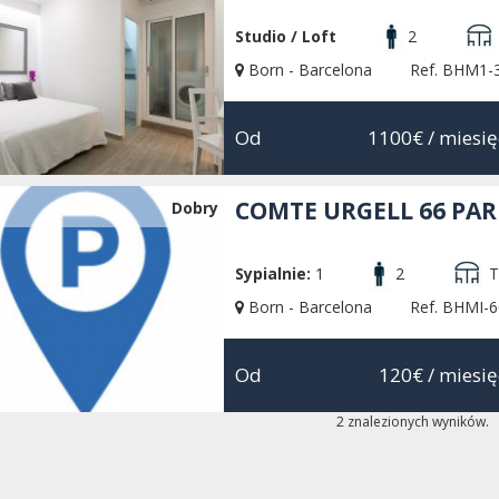
Studio / Loft
2
Born - Barcelona
Ref. BHM1-
Od
1100€
/ miesię
COMTE URGELL 66 PA
Dobry
Sypialnie:
1
2
T
Born - Barcelona
Ref. BHMI-6
Od
120€
/ miesię
2 znalezionych wyników.