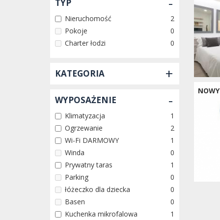
-
TYP
Nieruchomość
2
Pokoje
0
Charter łodzi
0
+
KATEGORIA
NOWY
-
WYPOSAŻENIE
Klimatyzacja
1
Ogrzewanie
2
Wi-Fi DARMOWY
1
Winda
0
Prywatny taras
1
Parking
0
łóżeczko dla dziecka
0
Basen
0
Kuchenka mikrofalowa
1