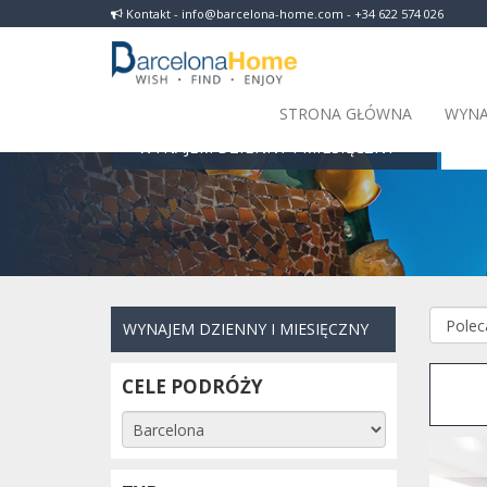
Kontakt - info@barcelona-home.com - +34 622 574 026
STRONA GŁÓWNA
WYNA
WYNAJEM DZIENNY I MIESIĘCZNY
Barc
WYNAJEM DZIENNY I MIESIĘCZNY
CELE PODRÓŻY