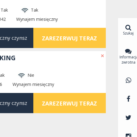
Tak
Tak
342
Wynajem miesięczny
Szukaj
czny czynsz
ZAREZERWUJ TERAZ
×
RKING
Informacj
zwrotna
ak
Nie
6
Wynajem miesięczny
czny czynsz
ZAREZERWUJ TERAZ