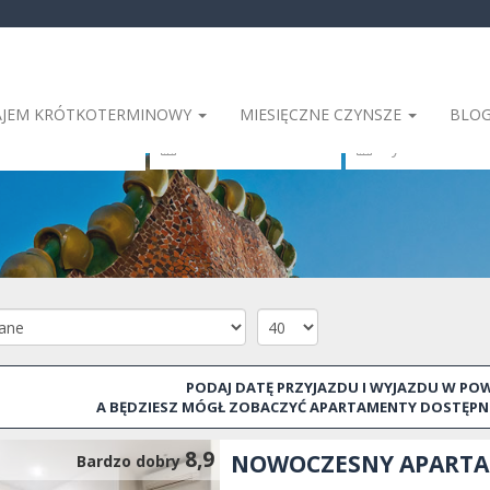
JEM KRÓTKOTERMINOWY
MIESIĘCZNE CZYNSZE
BLO
elona
PODAJ DATĘ PRZYJAZDU I WYJAZDU W PO
A BĘDZIESZ MÓGŁ ZOBACZYĆ APARTAMENTY DOSTĘPN
8,9
NOWOCZESNY APARTAM
Bardzo dobry