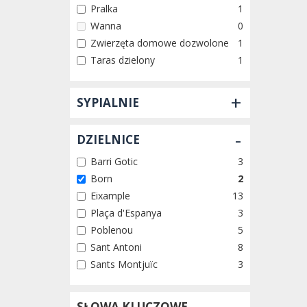
Pralka
1
Wanna
0
Zwierzęta domowe dozwolone
1
Taras dzielony
1
+
SYPIALNIE
-
DZIELNICE
Barri Gotic
3
Born
2
Eixample
13
Plaça d'Espanya
3
Poblenou
5
Sant Antoni
8
Sants Montjuïc
3
SŁOWA KLUCZOWE