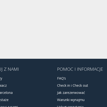
J Z NAMI
POMOC I INFORMACJE
zy
FAQ’s
iacz
Check in i Check out
arcelona
Jak zarezerwować
 staże
Warunki wynajmu
acuj z nami
Usługi sprzątania