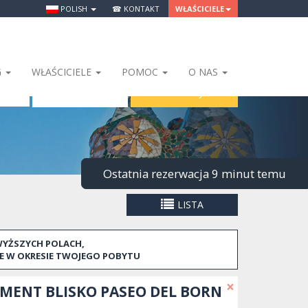
POLISH
☎ KONTAKT
WŁAŚCICIELE
G
WŁAŚCICIELE
POMOC
O NAS
SZUKAJ
1
Ostatnia rezerwacja 9 minut temu
LISTA
WYŻSZYCH POLACH,
E W OKRESIE TWOJEGO POBYTU
×
ENT BLISKO PASEO DEL BORN