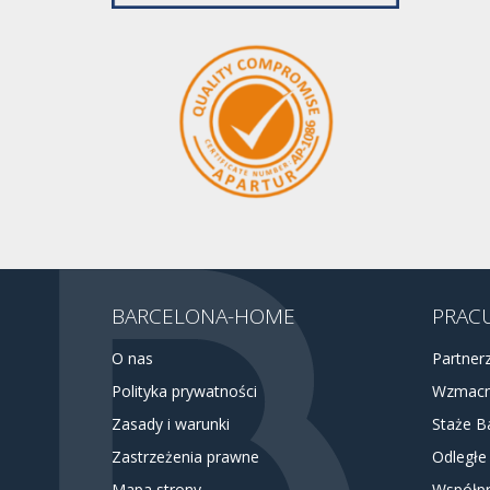
BARCELONA-HOME
PRACU
O nas
Partner
Polityka prywatności
Wzmacn
Zasady i warunki
Staże B
Zastrzeżenia prawne
Odległe
Mapa strony
Współpr