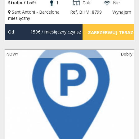
Studio / Loft
1
Tak
Nie
Sant Antoni - Barcelona
Ref. BHMI 8799
Wynajem
miesięczny
Od
150€
/ miesięczny czynsz
ZAREZERWUJ TERAZ
NOWY
Dobry