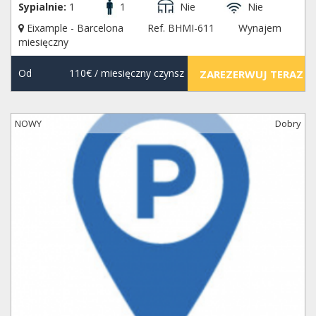
Sypialnie:
1
1
Nie
Nie
Eixample - Barcelona
Ref. BHMI-611
Wynajem
miesięczny
Od
110€
/ miesięczny czynsz
ZAREZERWUJ TERAZ
NOWY
Dobry