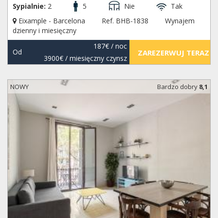
Sypialnie:
2
5
Nie
Tak
Eixample - Barcelona
Ref. BHB-1838
Wynajem
dzienny i miesięczny
187€
/ noc
Od
ZAREZERWUJ TERAZ
3900€
/ miesięczny czynsz
NOWY
Bardzo dobry
8,1