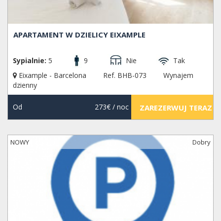
APARTAMENT W DZIELICY EIXAMPLE
Sypialnie:
5
9
Nie
Tak
Eixample - Barcelona
Ref. BHB-073
Wynajem
dzienny
Od
273€
/ noc
ZAREZERWUJ TERAZ
NOWY
Dobry