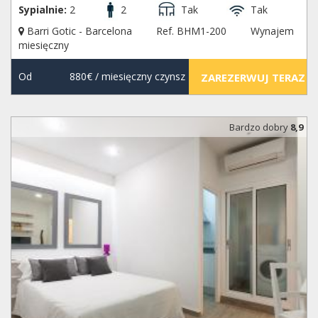
Sypialnie:
2
2
Tak
Tak
Barri Gotic - Barcelona
Ref. BHM1-200
Wynajem
miesięczny
Od
880€
/ miesięczny czynsz
ZAREZERWUJ TERAZ
Bardzo dobry
8,9