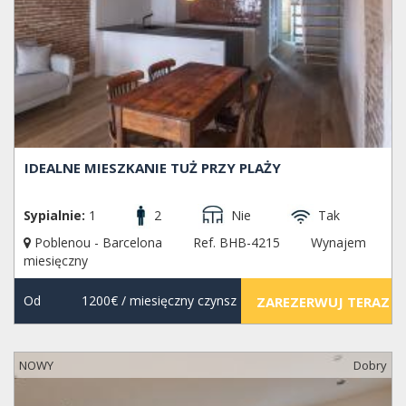
IDEALNE MIESZKANIE TUŻ PRZY PLAŻY
Sypialnie:
1
2
Nie
Tak
Poblenou - Barcelona
Ref. BHB-4215
Wynajem
miesięczny
Od
1200€
/ miesięczny czynsz
ZAREZERWUJ TERAZ
NOWY
Dobry