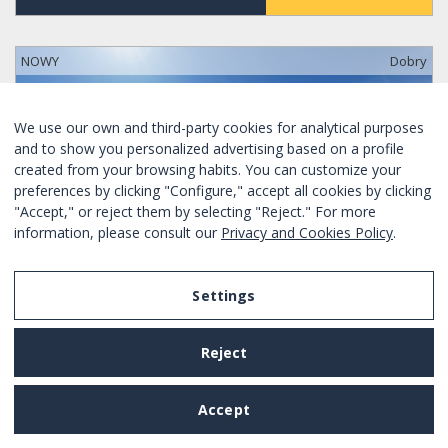
NOWY
Dobry
We use our own and third-party cookies for analytical purposes
and to show you personalized advertising based on a profile
created from your browsing habits. You can customize your
preferences by clicking "Configure," accept all cookies by clicking
"Accept," or reject them by selecting "Reject." For more
information, please consult our
Privacy and Cookies Policy
.
Settings
Reject
SPECJALNA OFERTA TYLKO DZISIAJ
ÁTICO EN EL CENTRO DE BARCELONA
Accept