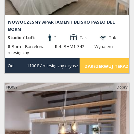
NOWOCZESNY APARTAMENT BLISKO PASEO DEL
BORN
Studio / Loft
2
Tak
Tak
Born - Barcelona
Ref. BHM1-342
Wynajem
miesięczny
Od
1100€
/ miesięczny czynsz
ZAREZERWUJ TERAZ
NOWY
Dobry