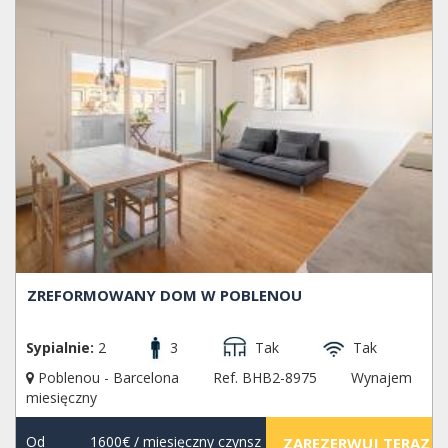
ZREFORMOWANY DOM W POBLENOU
Sypialnie:
2
3
Tak
Tak
Poblenou - Barcelona
Ref. BHB2-8975
Wynajem
miesięczny
Od
1600€
/ miesięczny czynsz
ZAREZERWUJ TERAZ