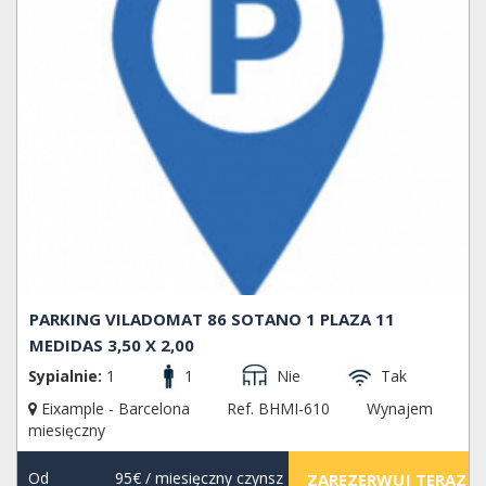
PARKING VILADOMAT 86 SOTANO 1 PLAZA 11
MEDIDAS 3,50 X 2,00
Sypialnie:
1
1
Nie
Tak
Eixample - Barcelona
Ref. BHMI-610
Wynajem
miesięczny
Od
95€
/ miesięczny czynsz
ZAREZERWUJ TERAZ