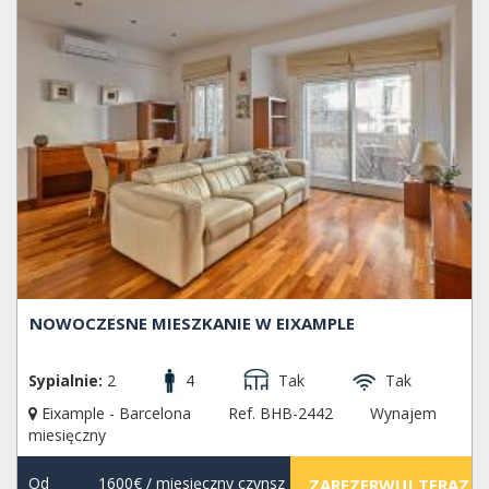
NOWOCZESNE MIESZKANIE W EIXAMPLE
Sypialnie:
2
4
Tak
Tak
Eixample - Barcelona
Ref. BHB-2442
Wynajem
miesięczny
Od
1600€
/ miesięczny czynsz
ZAREZERWUJ TERAZ