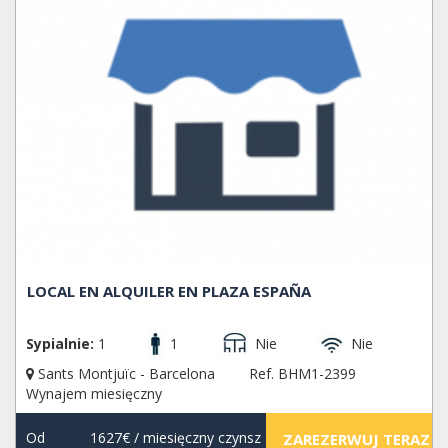
LOCAL EN ALQUILER EN PLAZA ESPAÑA
Sypialnie:
1
1
Nie
Nie
Sants Montjuïc - Barcelona
Ref. BHM1-2399
Wynajem miesięczny
Od
1627€
/ miesięczny czynsz
ZAREZERWUJ TERAZ