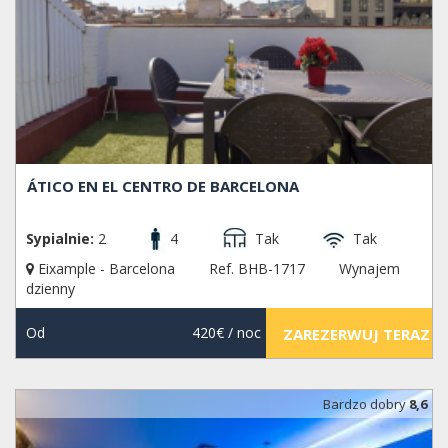
ÁTICO EN EL CENTRO DE BARCELONA
Sypialnie:
2
4
Tak
Tak
Eixample - Barcelona
Ref. BHB-1717
Wynajem
dzienny
Od
420€
/ noc
ZAREZERWUJ TERAZ
Bardzo dobry
8,6