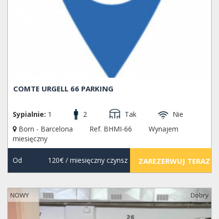
COMTE URGELL 66 PARKING
Sypialnie:
1
2
Tak
Nie
Born - Barcelona
Ref. BHMI-66
Wynajem
miesięczny
Od
120€
/ miesięczny czynsz
ZAREZERWUJ TERAZ
NOWY
Dobry