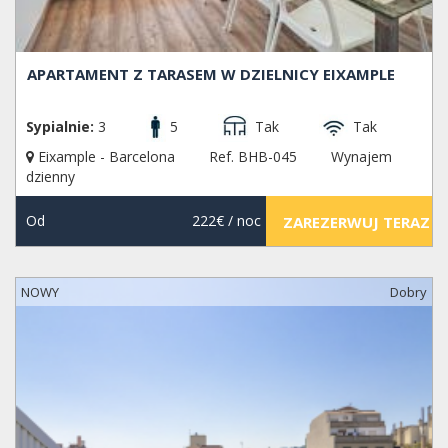
APARTAMENT Z TARASEM W DZIELNICY EIXAMPLE
Sypialnie:
3
5
Tak
Tak
Eixample - Barcelona
Ref. BHB-045
Wynajem
dzienny
Od
222€
/ noc
ZAREZERWUJ TERAZ
NOWY
Dobry