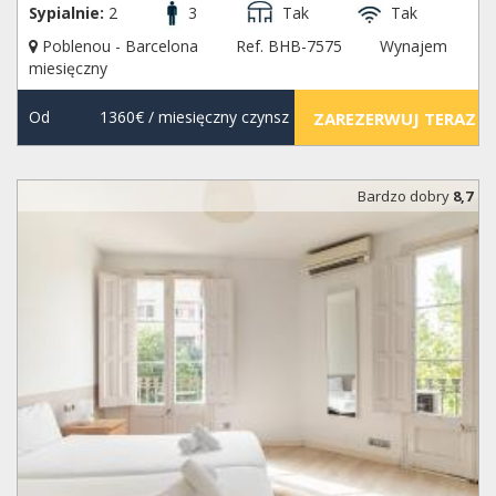
Sypialnie:
2
3
Tak
Tak
Poblenou - Barcelona
Ref. BHB-7575
Wynajem
miesięczny
Od
1360€
/ miesięczny czynsz
ZAREZERWUJ TERAZ
Bardzo dobry
8,7