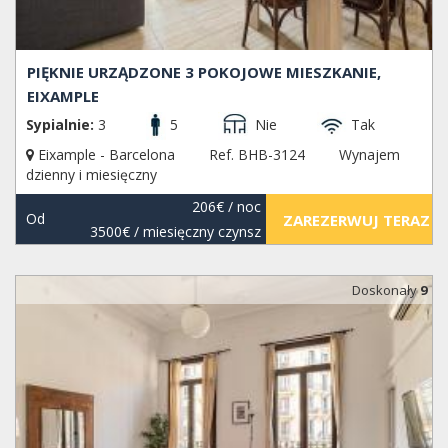
PIĘKNIE URZĄDZONE 3 POKOJOWE MIESZKANIE,
EIXAMPLE
Sypialnie:
3
5
Nie
Tak
Eixample - Barcelona
Ref. BHB-3124
Wynajem
dzienny i miesięczny
206€
/ noc
Od
ZAREZERWUJ TERAZ
3500€
/ miesięczny czynsz
Doskonały
9