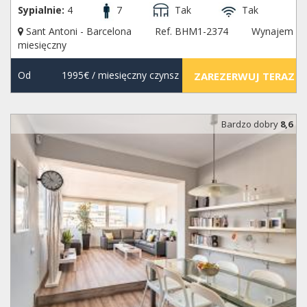
Sypialnie:
4
7
Tak
Tak
Sant Antoni - Barcelona
Ref. BHM1-2374
Wynajem
miesięczny
Od
1995€
/ miesięczny czynsz
ZAREZERWUJ TERAZ
Bardzo dobry
8,6