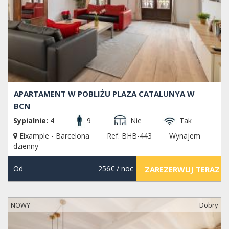
APARTAMENT W POBLIŻU PLAZA CATALUNYA W
BCN
Sypialnie:
4
9
Nie
Tak
Eixample - Barcelona
Ref. BHB-443
Wynajem
dzienny
Od
256€
/ noc
ZAREZERWUJ TERAZ
NOWY
Dobry