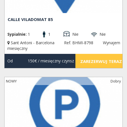
CALLE VILADOMAT 85
Sypialnie:
1
1
Nie
Nie
Sant Antoni - Barcelona
Ref. BHMI-8798
Wynajem
miesięczny
Od
150€
/ miesięczny czynsz
ZAREZERWUJ TERAZ
NOWY
Dobry