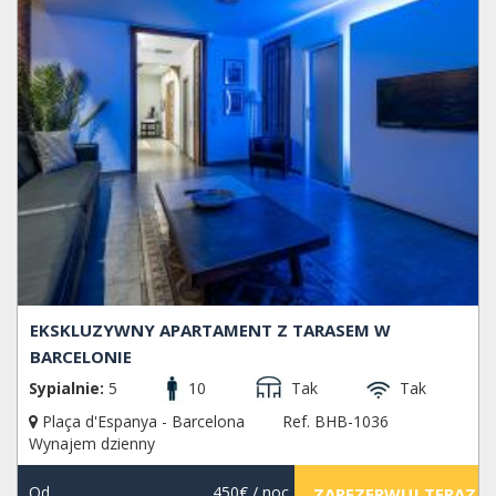
EKSKLUZYWNY APARTAMENT Z TARASEM W
BARCELONIE
Sypialnie:
5
10
Tak
Tak
Plaça d'Espanya - Barcelona
Ref. BHB-1036
Wynajem dzienny
Od
450€
/ noc
ZAREZERWUJ TERAZ