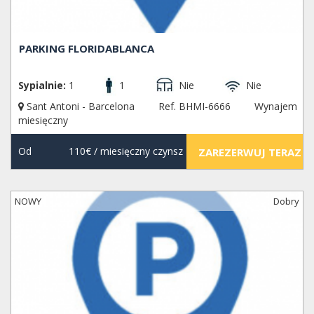
PARKING FLORIDABLANCA
Sypialnie:
1
1
Nie
Nie
Sant Antoni - Barcelona
Ref. BHMI-6666
Wynajem
miesięczny
Od
110€
/ miesięczny czynsz
ZAREZERWUJ TERAZ
NOWY
Dobry