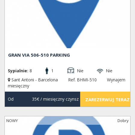
GRAN VIA 506-510 PARKING
Sypialnie:
8
1
Nie
Nie
Sant Antoni - Barcelona
Ref. BHMI-510
Wynajem
miesięczny
Od
35€
/ miesięczny czynsz
ZAREZERWUJ TERAZ
NOWY
Dobry