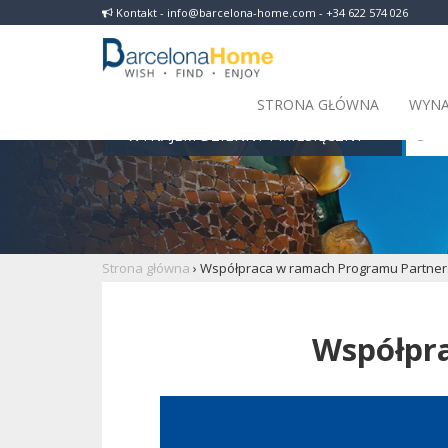
Kontakt - info@barcelona-home.com - +34 622 574 026
STRONA GŁÓWNA
WYNA
WYNAJEM DZIENNY I MIESIĘCZNY
Strona główna
›
Współpraca w ramach Programu Partner
Współpr