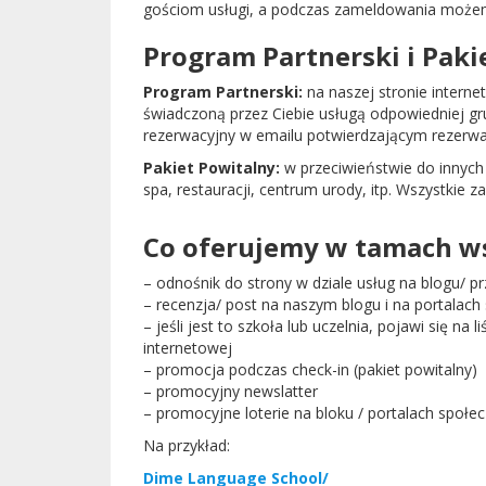
gościom usługi, a podczas zameldowania możemy z
Program Partnerski i Paki
Program Partnerski:
na naszej stronie intern
świadczoną przez Ciebie usługą odpowiedniej g
rezerwacyjny w emailu potwierdzającym rezerwac
Pakiet Powitalny:
w przeciwieństwie do innych 
spa, restauracji, centrum urody, itp. Wszystkie 
Co oferujemy w tamach w
– odnośnik do strony w dziale usług na blogu/
– recenzja/ post na naszym blogu i na portalac
– jeśli jest to szkoła lub uczelnia, pojawi się na l
internetowej
– promocja podczas check-in (pakiet powitalny)
– promocyjny newslatter
– promocyjne loterie na bloku / portalach społ
Na przykład:
Dime Language School/