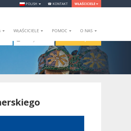
POLISH
☎ KONTAKT
WŁAŚCICIELE
G
WŁAŚCICIELE
POMOC
O NAS
SZUKAJ
 Osoby
erskiego