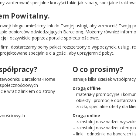
aoferować specjalne korzyści takie jak rabaty, specjalne traktowan
em Powitalny.
etowej/ blogu umieścimy link do Twojej usługi, aby wzmocnić Twoją p
rupie odbiorców odwiedzających Barcelonę. Możemy również inform
ję i oczywiście poprzez portale społecznościowe.
firm, dostarczamy pełny pakiet rozszerzony o wypoczynek, usługi, res
zaprojektowane specjalnie dla gości, aby uprzyjemnić pobyt.
spółpracy?
O co prosimy?
 przewodniku Barcelona-Home
Istnieje kilka ścieżek współprac
h społecznościowych
Drogą offline
iście wraz z linkiem do strony
– materiały promocyjne i komun
– obiekty i promocje dostarczan
– zniżki, specjalne oferty dla kl
ecznościowych
Drogą online
– zainstaluj nasz widżet wyszu
– zainstaluj nasz widżet oferty o
– linki i odnośniki na banerach i