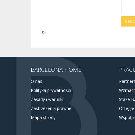
–!>
BARCELONA-HOME
PRACU
O nas
Partner
Polityka prywatności
Wzmacn
Zasady i warunki
Staże B
Zastrzeżenia prawne
Odległe
Mapa strony
Współpr