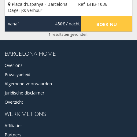
Plaça d'Espanya - Barcelona
Ref. BHB-1036
u hulp nodig heeft bij uw reservering, wij helpen u graag
Dagelijks verhuur
verder.
vanaf
450€
/ nacht
BOEK NU
1 resultaten gevonden.
BARCELONA-HOME
Over ons
Privacybeleid
Algemene voorwaarden
Juridische disclaimer
Overzicht
WERK MET ONS
Affiliaties
Partners