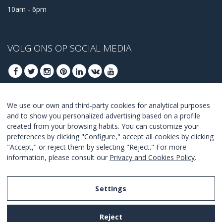
10am - 6pm
VOLG ONS OP SOCIAL MEDIA
We use our own and third-party cookies for analytical purposes
MELD U AAN VOOR ONZE BESTE DEALS
and to show you personalized advertising based on a profile
created from your browsing habits. You can customize your
AANMELDEN
preferences by clicking "Configure," accept all cookies by clicking
"Accept," or reject them by selecting "Reject." For more
Ik ga akkoord met de
voorwaarden en condities
.
information, please consult our
Privacy and Cookies Policy
.
Settings
Legal Notice
Reject
Privacy and Cookies Policy