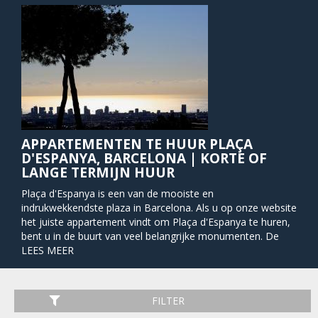
APPARTEMENTEN TE HUUR PLAÇA
D'ESPANYA, BARCELONA | KORTE OF
LANGE TERMIJN HUUR
Plaça d'Espanya is een van de mooiste en
indrukwekkendste plaza in Barcelona. Als u op onze website
het juiste appartement vindt om Plaça d'Espanya te huren,
bent u in de buurt van veel belangrijke monumenten. De
prachtige en massieve fontein in het centrum van het plein
LEES MEER
werd ontworpen door Antoni Gaudi's naaste medewerker
Josep María Jujol. 'S Nachts wordt de fontein verlicht in een
regenboog van kleuren, met een fantastisch spektakel met
FILTER
muziek voor bezoekers. Het enorme en lokaal gekoesterde