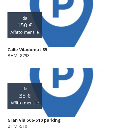
da
150 €
Affitto mensile
Calle Viladomat 85
BHMI-8798
da
35 €
Affitto mensile
Gran Via 506-510 parking
BHMI-510