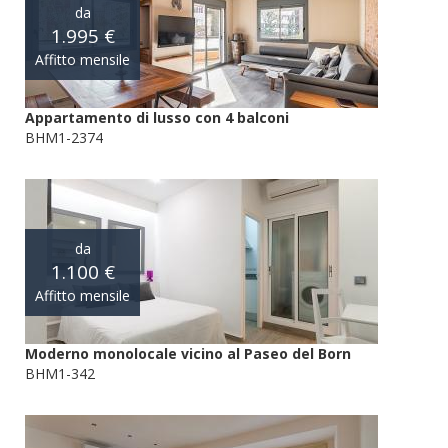
da
1.995 €
Affitto mensile
Appartamento di lusso con 4 balconi
BHM1-2374
da
1.100 €
Affitto mensile
Moderno monolocale vicino al Paseo del Born
BHM1-342