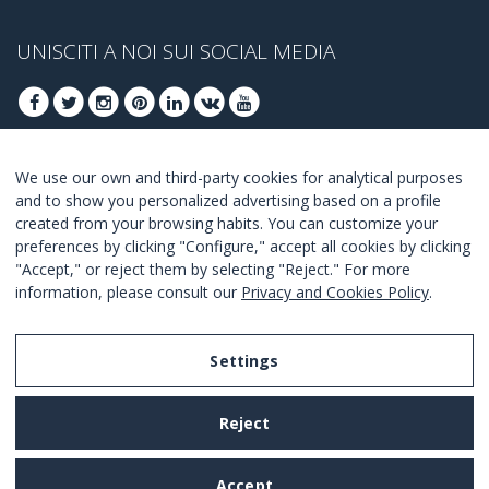
UNISCITI A NOI SUI SOCIAL MEDIA
We use our own and third-party cookies for analytical purposes
ISCRIVITI PER OTTENERE LE OFFERTE MIGLIORI
and to show you personalized advertising based on a profile
created from your browsing habits. You can customize your
UNISCITI
preferences by clicking "Configure," accept all cookies by clicking
"Accept," or reject them by selecting "Reject." For more
Accetto i
termini e condizioni
.
information, please consult our
Privacy and Cookies Policy
.
Settings
Legal Notice
Reject
Privacy and Cookies Policy
Terms and Conditions of Use
Accept