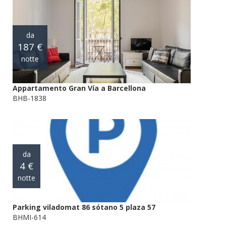
da
187 €
notte
Appartamento Gran Vía a Barcellona
BHB-1838
da
4 €
notte
Parking viladomat 86 sótano 5 plaza 57
BHMI-614