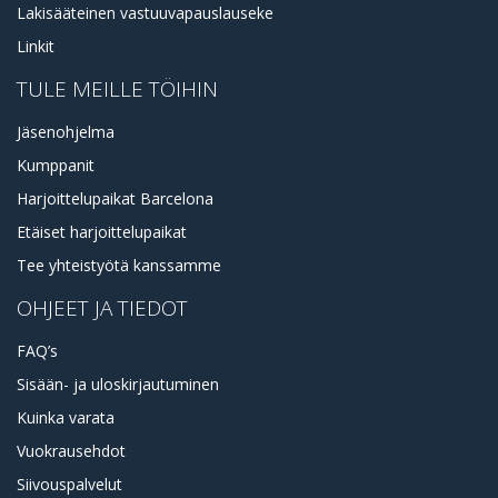
Lakisääteinen vastuuvapauslauseke
Linkit
TULE MEILLE TÖIHIN
Jäsenohjelma
Kumppanit
Harjoittelupaikat Barcelona
Etäiset harjoittelupaikat
Tee yhteistyötä kanssamme
OHJEET JA TIEDOT
FAQ’s
Sisään- ja uloskirjautuminen
Kuinka varata
Vuokrausehdot
Siivouspalvelut