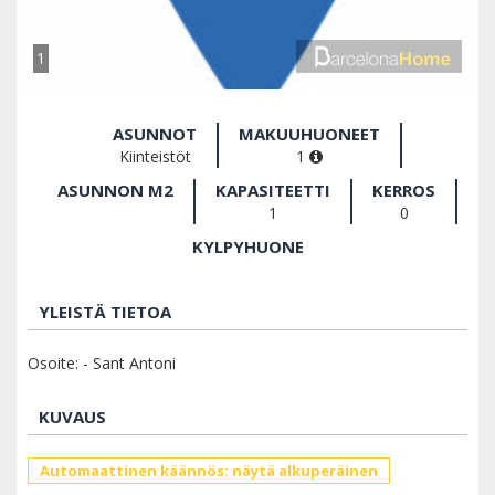
1
ASUNNOT
MAKUUHUONEET
Kiinteistöt
1
ASUNNON M2
KAPASITEETTI
KERROS
1
0
KYLPYHUONE
YLEISTÄ TIETOA
Osoite: - Sant Antoni
KUVAUS
Automaattinen käännös: näytä alkuperäinen