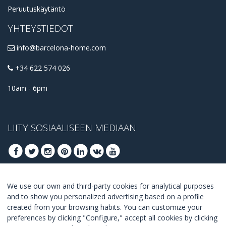
Peruutuskäytäntö
YHTEYSTIEDOT
info@barcelona-home.com
+34 622 574 026
10am - 6pm
LIITY SOSIAALISEEN MEDIAAN
We use our own and third-party cookies for analytical purposes
LIITY SAADAKSESI PARHAAT TARJOUKSET
and to show you personalized advertising based on a profile
created from your browsing habits. You can customize your
LIITY
preferences by clicking "Configure," accept all cookies by clicking