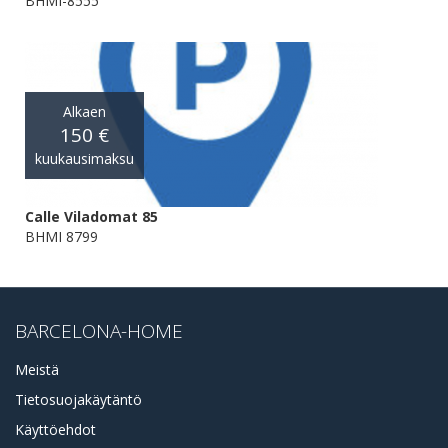
BHMI-8555
Alkaen
150 €
kuukausimaksu
Calle Viladomat 85
BHMI 8799
BARCELONA-HOME
Meistä
Tietosuojakäytäntö
Käyttöehdot