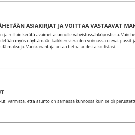
ÄHETÄÄN ASIAKIRJAT JA VOITTAA VASTAAVAT MA
in ja milloin kerätä avaimet asunnolle vahvistussähköpostissa. Vain h
ydetään myös näyttämään kaikkien vieraiden voimassa olevat passit ja 
 tehdä maksuja. Vuokranantaja antaa tietoa uudesta kodistasi.
UT
kut, varmista, että asunto on samassa kunnossa kuin se oli perustett