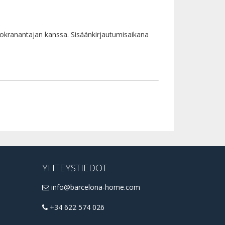
vuokranantajan kanssa. Sisäänkirjautumisaikana
YHTEYSTIEDOT
info@barcelona-home.com
+34 622 574 026