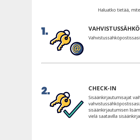
Haluatko tietää, mite
VAHVISTUSSÄHKÖ
Vahvistussähköpostissasi l
CHECK-IN
Sisäänkirjautumisajat va
vahvistussähköpostissasi
sisäänkirjautumisen lisäma
vielä saatavilla sisäänki