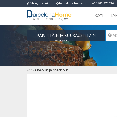
Yhteystiedot - info@barcelona-home.com - +34 622 574 026
KOTI
LY
PÄIVITTÄIN JA KUUKAUSITTAIN
 As
VUOKRAT
koti
›
Check in ja check out