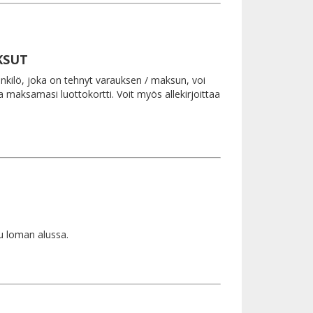
KSUT
enkilö, joka on tehnyt varauksen / maksun, voi
maksamasi luottokortti. Voit myös allekirjoittaa
u loman alussa.