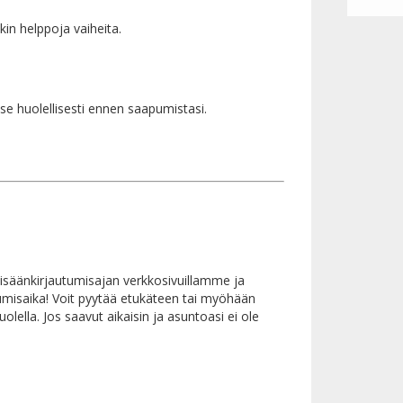
kin helppoja vaiheita.
 se huolellisesti ennen saapumistasi.
isäänkirjautumisajan verkkosivuillamme ja
umisaika! Voit pyytää etukäteen tai myöhään
lella. Jos saavut aikaisin ja asuntoasi ei ole