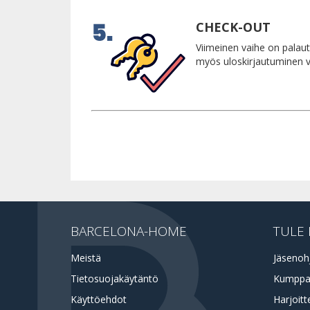
CHECK-OUT
Viimeinen vaihe on palaut
myös uloskirjautuminen voi
BARCELONA-HOME
TULE 
Meistä
Jäsenoh
Tietosuojakäytäntö
Kumppa
Käyttöehdot
Harjoitt