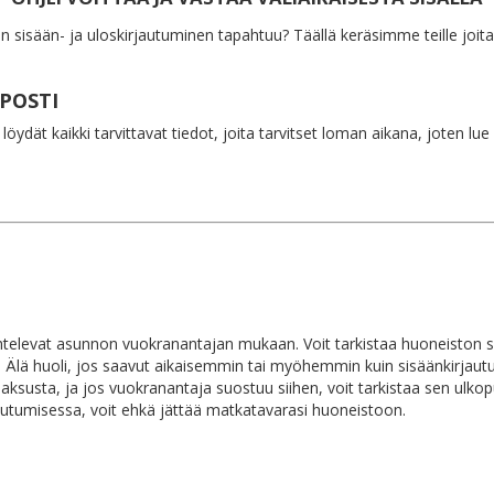
n sisään- ja uloskirjautuminen tapahtuu? Täällä keräsimme teille joita
POSTI
öydät kaikki tarvittavat tiedot, joita tarvitset loman aikana, joten lue
ihtelevat asunnon vuokranantajan mukaan. Voit tarkistaa huoneiston s
. Älä huoli, jos saavut aikaisemmin tai myöhemmin kuin sisäänkirjaut
ksusta, ja jos vuokranantaja suostuu siihen, voit tarkistaa sen ulkopuo
rjautumisessa, voit ehkä jättää matkatavarasi huoneistoon.