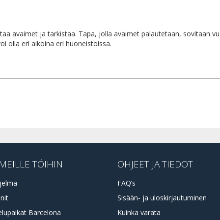
taa avaimet ja tarkistaa. Tapa, jolla avaimet palautetaan, sovitaan 
 olla eri aikoina eri huoneistoissa.
MEILLE TÖIHIN
OHJEET JA TIEDOT
jelma
FAQ’s
nit
Sisään- ja uloskirjautuminen
elupaikat Barcelona
Kuinka varata