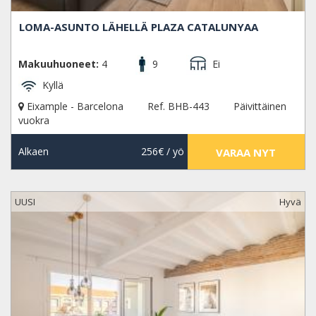
LOMA-ASUNTO LÄHELLÄ PLAZA CATALUNYAA
Makuuhuoneet:
4
9
Ei
Kyllä
Eixample - Barcelona
Ref. BHB-443
Päivittäinen
vuokra
Alkaen
256€
/ yö
VARAA NYT
UUSI
Hyvä