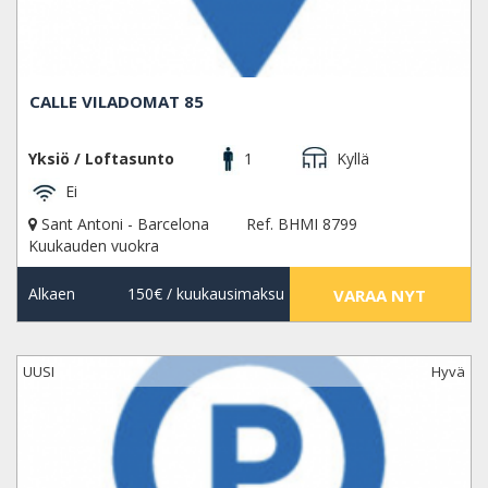
CALLE VILADOMAT 85
Yksiö / Loftasunto
1
Kyllä
Ei
Sant Antoni - Barcelona
Ref. BHMI 8799
Kuukauden vuokra
Alkaen
150€
/ kuukausimaksu
VARAA NYT
UUSI
Hyvä