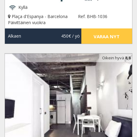
Kyllä
Plaça d'Espanya - Barcelona
Ref. BHB-1036
Päivittäinen vuokra
Alkaen
450€
/ yö
VARAA NYT
Oikein hyvä
8,8