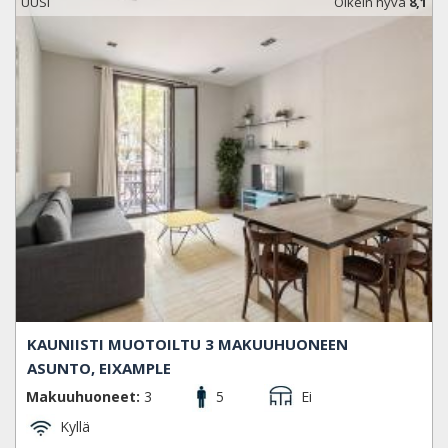
UUSI
Oikein hyvä
8,1
KAUNIISTI MUOTOILTU 3 MAKUUHUONEEN
ASUNTO, EIXAMPLE
Makuuhuoneet:
3
5
Ei
Kyllä