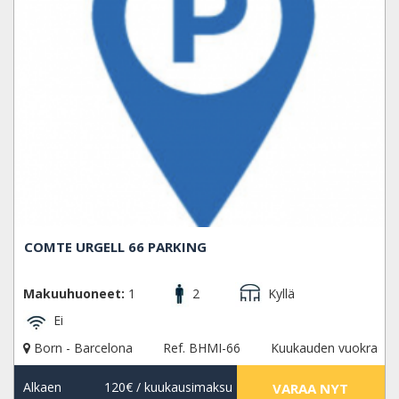
COMTE URGELL 66 PARKING
Makuuhuoneet:
1
2
Kyllä
Ei
Born - Barcelona
Ref. BHMI-66
Kuukauden vuokra
Alkaen
120€
/ kuukausimaksu
VARAA NYT