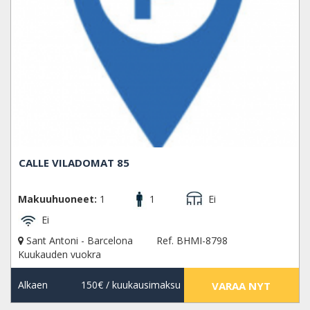
CALLE VILADOMAT 85
Makuuhuoneet:
1
1
Ei
Ei
Sant Antoni - Barcelona
Ref. BHMI-8798
Kuukauden vuokra
Alkaen
150€
/ kuukausimaksu
VARAA NYT