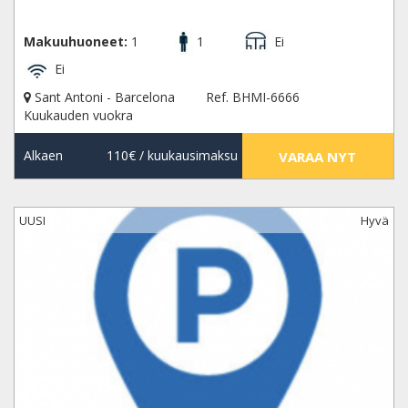
Makuuhuoneet:
1
1
Ei
Ei
Sant Antoni - Barcelona
Ref. BHMI-6666
Kuukauden vuokra
Alkaen
110€
/ kuukausimaksu
VARAA NYT
UUSI
Hyvä