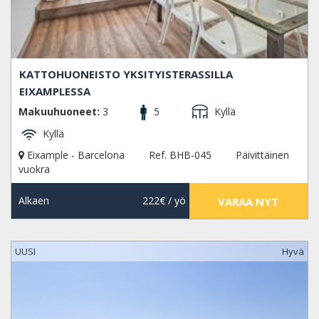
KATTOHUONEISTO YKSITYISTERASSILLA
EIXAMPLESSA
Makuuhuoneet:
3
5
Kyllä
Kyllä
Eixample - Barcelona
Ref. BHB-045
Päivittäinen
vuokra
Alkaen
222€
/ yö
VARAA NYT
UUSI
Hyvä