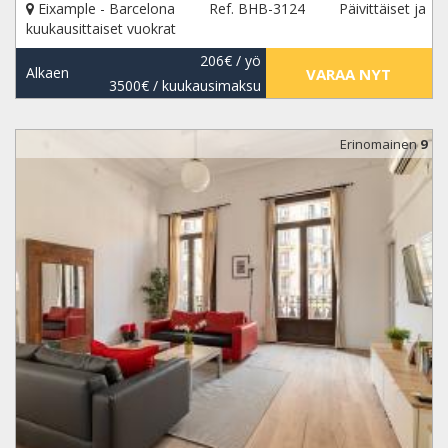
Eixample - Barcelona
Ref. BHB-3124
Päivittäiset ja
kuukausittaiset vuokrat
206€
/ yö
Alkaen
VARAA NYT
3500€
/ kuukausimaksu
Erinomainen
9