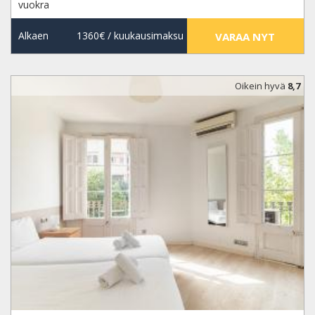
vuokra
Alkaen
1360€
/ kuukausimaksu
VARAA NYT
Oikein hyvä
8,7