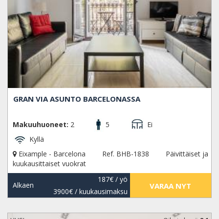
GRAN VIA ASUNTO BARCELONASSA
Makuuhuoneet:
2
5
Ei
Kyllä
Eixample - Barcelona
Ref. BHB-1838
Päivittäiset ja
kuukausittaiset vuokrat
187€
/ yö
Alkaen
VARAA NYT
3900€
/ kuukausimaksu