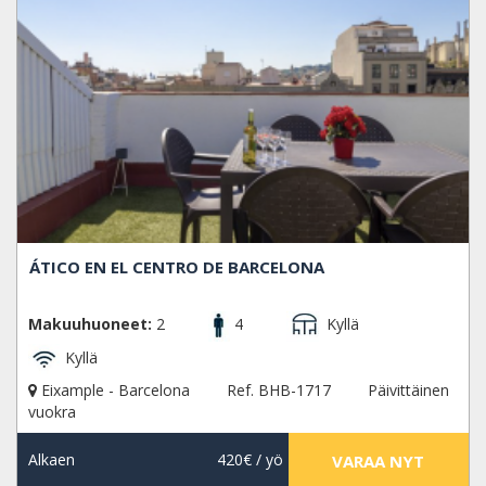
ÁTICO EN EL CENTRO DE BARCELONA
Makuuhuoneet:
2
4
Kyllä
Kyllä
Eixample - Barcelona
Ref. BHB-1717
Päivittäinen
vuokra
Alkaen
420€
/ yö
VARAA NYT