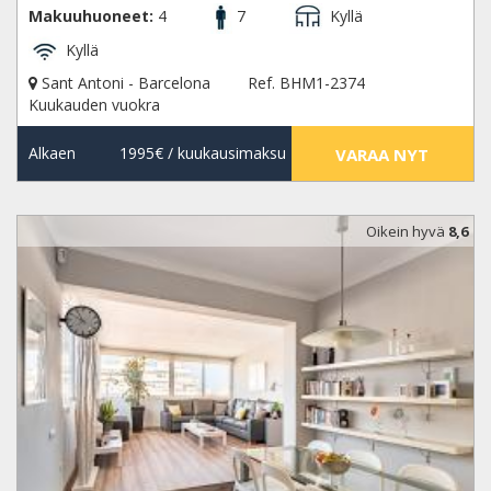
Makuuhuoneet:
4
7
Kyllä
Kyllä
Sant Antoni - Barcelona
Ref. BHM1-2374
Kuukauden vuokra
Alkaen
1995€
/ kuukausimaksu
VARAA NYT
Oikein hyvä
8,6