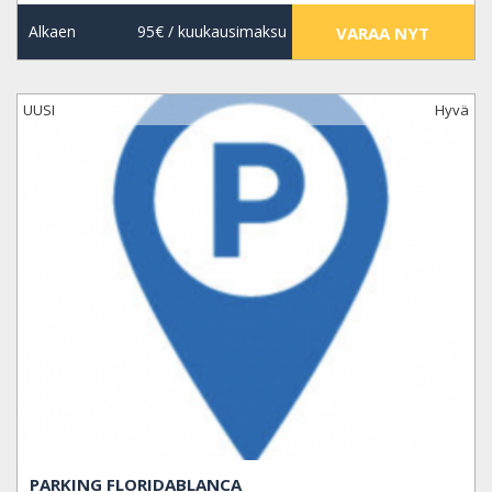
Alkaen
95€
/ kuukausimaksu
VARAA NYT
UUSI
Hyvä
PARKING FLORIDABLANCA