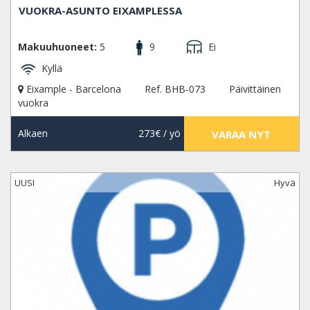
VUOKRA-ASUNTO EIXAMPLESSA
Makuuhuoneet:
5
9
Ei
Kyllä
Eixample - Barcelona
Ref. BHB-073
Päivittäinen
vuokra
Alkaen
273€
/ yö
VARAA NYT
UUSI
Hyvä