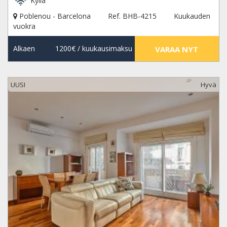
Kyllä
Poblenou - Barcelona
Ref. BHB-4215
Kuukauden
vuokra
Alkaen
1200€
/ kuukausimaksu
VARAA NYT
UUSI
Hyvä