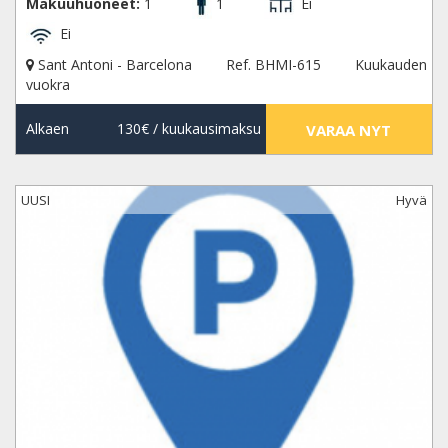
Makuuhuoneet:
1
1
Ei
Ei
Sant Antoni - Barcelona
Ref. BHMI-615
Kuukauden
vuokra
Alkaen
130€
/ kuukausimaksu
VARAA NYT
UUSI
Hyvä