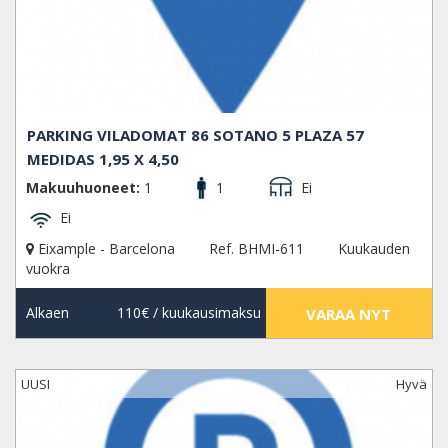
PARKING VILADOMAT 86 SOTANO 5 PLAZA 57
MEDIDAS 1,95 X 4,50
Makuuhuoneet:
1
1
Ei
Ei
Eixample - Barcelona
Ref. BHMI-611
Kuukauden
vuokra
Alkaen
110€
/ kuukausimaksu
VARAA NYT
UUSI
Hyvä