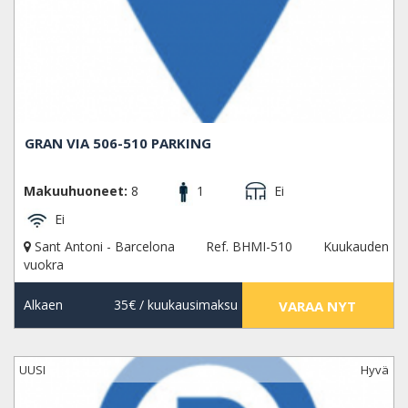
GRAN VIA 506-510 PARKING
Makuuhuoneet:
8
1
Ei
Ei
Sant Antoni - Barcelona
Ref. BHMI-510
Kuukauden
vuokra
Alkaen
35€
/ kuukausimaksu
VARAA NYT
UUSI
Hyvä