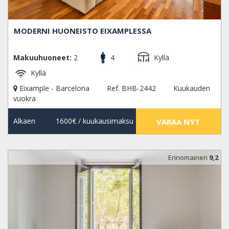
MODERNI HUONEISTO EIXAMPLESSA
Makuuhuoneet:
2
4
Kyllä
Kyllä
Eixample - Barcelona
Ref. BHB-2442
Kuukauden
vuokra
Alkaen
1600€
/ kuukausimaksu
VARAA NYT
Erinomainen
9,2