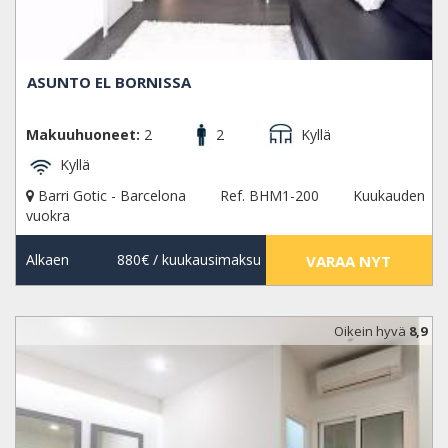
ASUNTO EL BORNISSA
Makuuhuoneet:
2
2
Kyllä
Kyllä
Barri Gotic - Barcelona
Ref. BHM1-200
Kuukauden
vuokra
Alkaen
880€
/ kuukausimaksu
VARAA NYT
Oikein hyvä
8,9