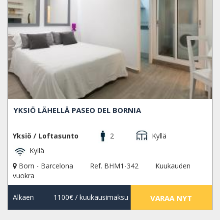
YKSIÖ LÄHELLÄ PASEO DEL BORNIA
Yksiö / Loftasunto
2
Kyllä
Kyllä
Born - Barcelona
Ref. BHM1-342
Kuukauden
vuokra
Alkaen
1100€
/ kuukausimaksu
VARAA NYT