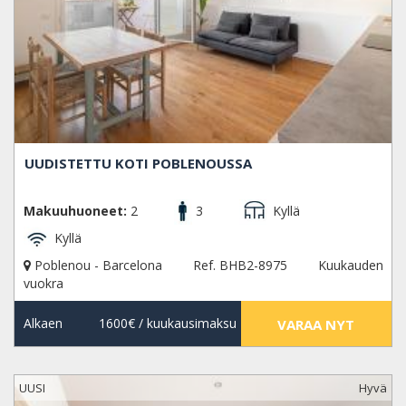
UUDISTETTU KOTI POBLENOUSSA
Makuuhuoneet:
2
3
Kyllä
Kyllä
Poblenou - Barcelona
Ref. BHB2-8975
Kuukauden
vuokra
Alkaen
1600€
/ kuukausimaksu
VARAA NYT
UUSI
Hyvä