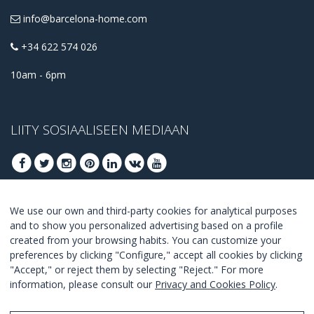
info@barcelona-home.com
+34 622 574 026
10am - 6pm
LIITY SOSIAALISEEN MEDIAAN
We use our own and third-party cookies for analytical purposes
LIITY SAADAKSESI PARHAAT TARJOUKSET
and to show you personalized advertising based on a profile
created from your browsing habits. You can customize your
LIITY
preferences by clicking "Configure," accept all cookies by clicking
"Accept," or reject them by selecting "Reject." For more
I Agree with the
terms and conditions
.
information, please consult our
Privacy and Cookies Policy
.