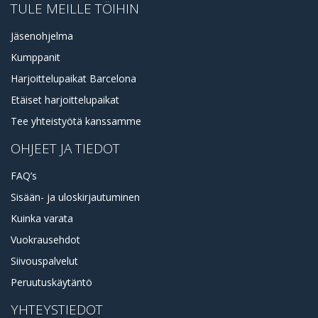
TULE MEILLE TÖIHIN
Jäsenohjelma
Kumppanit
Harjoittelupaikat Barcelona
Etäiset harjoittelupaikat
Tee yhteistyötä kanssamme
OHJEET JA TIEDOT
FAQ’s
Sisään- ja uloskirjautuminen
Kuinka varata
Vuokrausehdot
Siivouspalvelut
Peruutuskäytäntö
YHTEYSTIEDOT