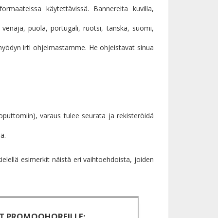
formaateissa käytettävissä. Bannereita kuvilla,
, venäjä, puola, portugali, ruotsi, tanska, suomi,
yödyn irti ohjelmastamme. He ohjeistavat sinua
oputtomiin), varaus tulee seurata ja rekisteröidä
ä.
ielellä esimerkit näistä eri vaihtoehdoista, joiden
T PROMOOHOREILLE: