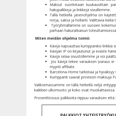
Maksut suoritetaan kuukausittain pank
hakupalkkeja ja linkkejä sivuillemme.
Tällä hetkellä jäsenohjelma on käytettä
norja, saksa ja hollanti. Valittavia kieli
Työryhmällämme on vuosien kokemus te
parhaan hakuratkaisun toteuttamisessa
Miten meidän ohjelma toimii:
Kävijä napsauttaa kumppaniksi linkkiä s
Kävijän IP on kirjautunut ja eväste hän
Kävijä selaa sivustollemme ja voi päät
Jos kävijä tekee varauksen (varaus ei t
myynti affiliate.
Barcelona-Home tarkistaa ja hyväksyy 
Kumppanit saavat provision maksuja Pay
Valikoimassamme on tällä hetkellä neljä erityyppis
kaikkien ulkomuoto ja koko ovat muokattavissa.
Prosenttiosuus palkkioita riippuu varauksen ett
PALKKIOT YHTEISTRYÖKU