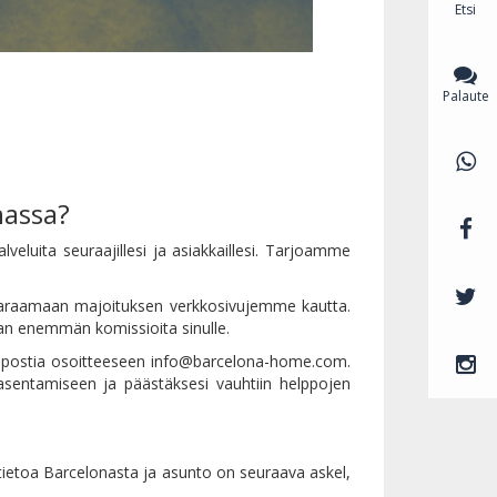
Etsi
Palaute
nassa?
eluita seuraajillesi ja asiakkaillesi. Tarjoamme
aan varaamaan majoituksen verkkosivujemme kautta.
an enemmän komissioita sinulle.
hköpostia osoitteeseen info@barcelona-home.com.
asentamiseen ja päästäksesi vauhtiin helppojen
i tietoa Barcelonasta ja asunto on seuraava askel,