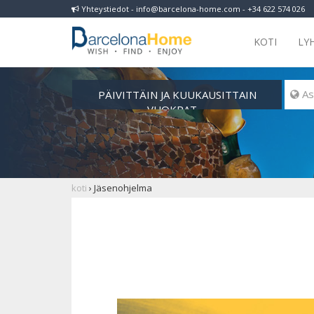
Yhteystiedot - info@barcelona-home.com - +34 622 574 026
KOTI
LY
PÄIVITTÄIN JA KUUKAUSITTAIN
 As
VUOKRAT
koti
›
Jäsenohjelma