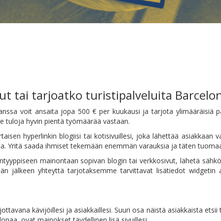
ut tai tarjoatko turistipalveluita Barcelo
a voit ansaita jopa 500 € per kuukausi ja tarjota ylimääräisiä palv
le tuloja hyvin pientä työmäärää vastaan.
taisen hyperlinkin blogiisi tai kotisivuillesi, joka lähettää asiakk
ja. Yritä saada ihmiset tekemään enemmän varauksia ja täten tuoma
mäntyyppiseen mainontaan sopivan blogin tai verkkosivut, lähetä sä
jälkeen yhteyttä tarjotaksemme tarvittavat lisätiedot widgetin 
tavana kävijöillesi ja asiakkaillesi. Suuri osa näistä asiakkaista etsi
lonaa, ovat mainokset täydellinen lisä sivuillesi.