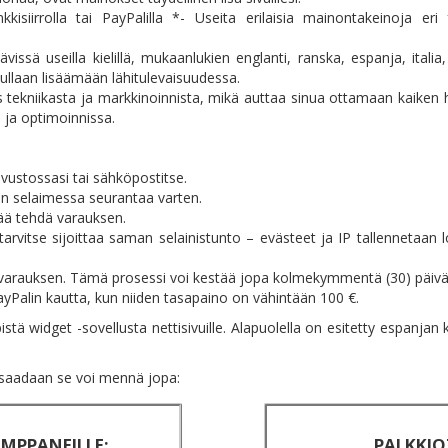
kisiirrolla tai PayPalilla *- Useita erilaisia mainontakeinoja eri 
vissä useilla kielillä, mukaanlukien englanti, ranska, espanja, italia
ä tullaan lisäämään lähitulevaisuudessa.
kniikasta ja markkinoinnista, mikä auttaa sinua ottamaan kaiken h
 ja optimoinnissa.
ivustossasi tai sähköpostitse.
en selaimessa seurantaa varten.
tää tehdä varauksen.
arvitse sijoittaa saman selainistunto – evästeet ja IP tallennetaan l
varauksen. Tämä prosessi voi kestää jopa kolmekymmentä (30) päivä
Palin kautta, kun niiden tasapaino on vähintään 100 €.
tä widget -sovellusta nettisivuille. Alapuolella on esitetty espanjan k
ä saadaan se voi mennä jopa:
MPPANEILLE:
PALKKIO