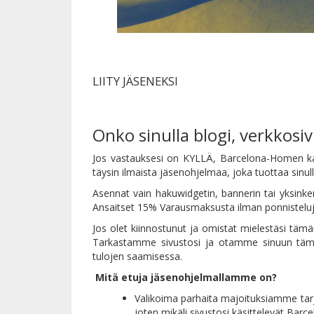
LIITY JÄSENEKSI
Onko sinulla blogi, verkkosiv
Jos vastauksesi on KYLLÄ, Barcelona-Homen kanss
täysin ilmaista jäsenohjelmaa, joka tuottaa sinul
Asennat vain hakuwidgetin, bannerin tai yksinker
Ansaitset 15% Varausmaksusta ilman ponnistelu
Jos olet kiinnostunut ja omistat mielestäsi tä
Tarkastamme sivustosi ja otamme sinuun tämän 
tulojen saamisessa.
Mitä etuja jäsenohjelmallamme on?
Valikoima parhaita majoituksiamme tarjot
joten mikäli sivustosi käsittelevät Barce