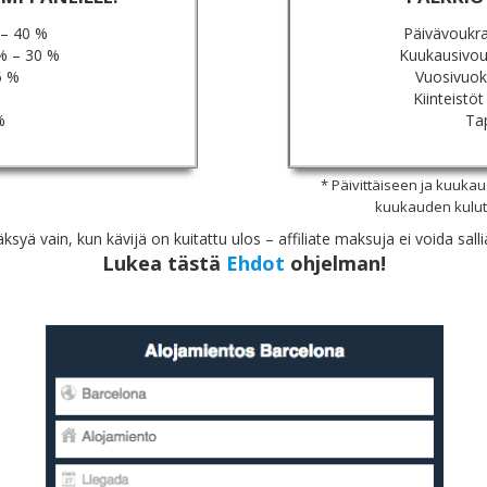
 – 40 %
Päivävoukr
% – 30 %
Kuukausivou
5 %
Vuosivuok
Kiinteistöt
%
Ta
* Päivittäiseen ja kuukau
kuukauden kulut
 vain, kun kävijä on kuitattu ulos – affiliate maksuja ei voida sallia
Lukea tästä
Ehdot
ohjelman!