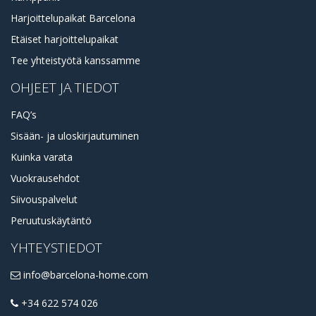
Harjoittelupaikat Barcelona
Etäiset harjoittelupaikat
Tee yhteistyötä kanssamme
OHJEET JA TIEDOT
FAQ’s
Sisään- ja uloskirjautuminen
Kuinka varata
Vuokrausehdot
Siivouspalvelut
Peruutuskäytäntö
YHTEYSTIEDOT
info@barcelona-home.com
+34 622 574 026