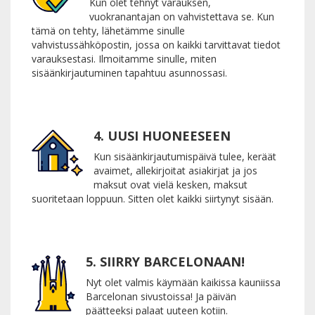
Kun olet tehnyt varauksen,
vuokranantajan on vahvistettava se. Kun
tämä on tehty, lähetämme sinulle
vahvistussähköpostin, jossa on kaikki tarvittavat tiedot
varauksestasi. Ilmoitamme sinulle, miten
sisäänkirjautuminen tapahtuu asunnossasi.
4. UUSI HUONEESEEN
Kun sisäänkirjautumispäivä tulee, keräät
avaimet, allekirjoitat asiakirjat ja jos
maksut ovat vielä kesken, maksut
suoritetaan loppuun. Sitten olet kaikki siirtynyt sisään.
5. SIIRRY BARCELONAAN!
Nyt olet valmis käymään kaikissa kauniissa
Barcelonan sivustoissa! Ja päivän
päätteeksi palaat uuteen kotiin.