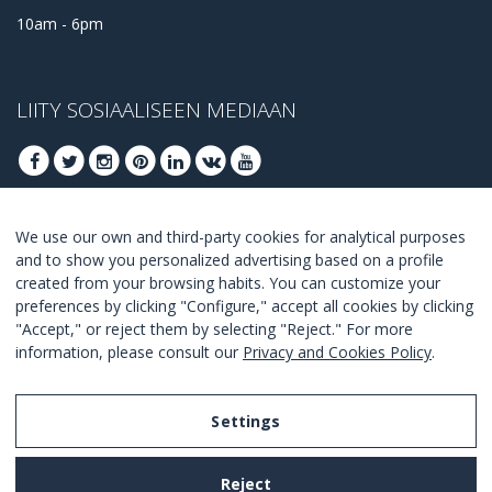
10am - 6pm
LIITY SOSIAALISEEN MEDIAAN
We use our own and third-party cookies for analytical purposes
LIITY SAADAKSESI PARHAAT TARJOUKSET
and to show you personalized advertising based on a profile
created from your browsing habits. You can customize your
LIITY
preferences by clicking "Configure," accept all cookies by clicking
"Accept," or reject them by selecting "Reject." For more
I Agree with the
terms and conditions
.
information, please consult our
Privacy and Cookies Policy
.
Settings
Legal Notice
Reject
Privacy and Cookies Policy