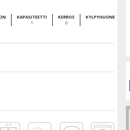
ON
KAPASITEETTI
KERROS
KYLPYHUONE
1
0