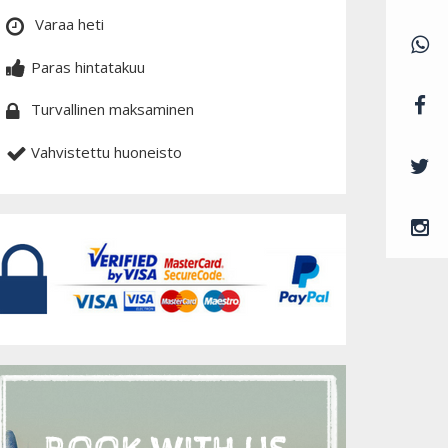
Varaa heti
Paras hintatakuu
Turvallinen maksaminen
Vahvistettu huoneisto