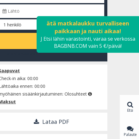
ätä matkalaukku turvalliseen
paikkaan ja nauti aikaa!
J Etsi lähin varastointi, varaa se verkossa
LASKE
BAGBNB.COM vain 5 €/päivä!
Tarkista saatavuus
Saapuvat
Check-in aika: 00:00
Lähtöaika ennen: 00:00
myöhäinen sisäänkirjautuminen:
Olosuhteet
Maksut
Etsi
Lataa PDF
Palaute