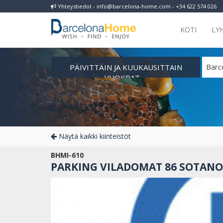
Yhteystiedot - info@barcelona-home.com - +34 622 574 026
KOTI
LY
PÄIVITTÄIN JA KUUKAUSITTAIN
Barc
VUOKRAT
Näytä kaikki kiinteistöt
BHMI-610
PARKING VILADOMAT 86 SOTANO 1