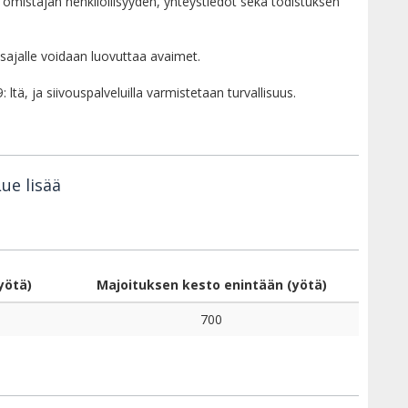
mistajan henkilöllisyyden, yhteystiedot sekä todistuksen
sajalle voidaan luovuttaa avaimet.
tä, ja siivouspalveluilla varmistetaan turvallisuus.
ue lisää
yötä)
Majoituksen kesto enintään (yötä)
700