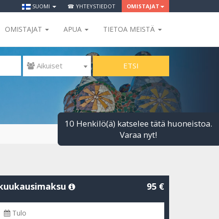
SUOMI
☎ YHTEYSTIEDOT
OMISTAJAT
OMISTAJAT
APUA
TIETOA MEISTÄ
ETSI
 Aikuiset
10 Henkilö(ä) katselee tätä huoneistoa.
Varaa nyt!
kuukausimaksu
95 €