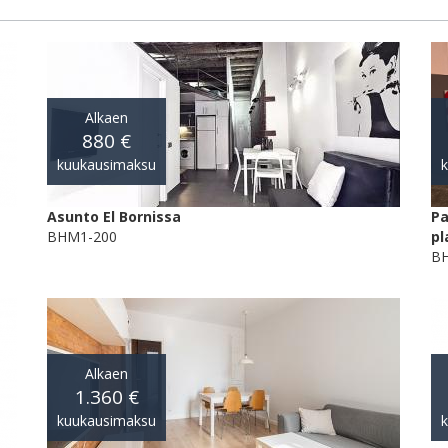
Alkaen
880 €
kuukausimaksu
Asunto El Bornissa
Pa
BHM1-200
pl
BH
Alkaen
1.360 €
kuukausimaksu