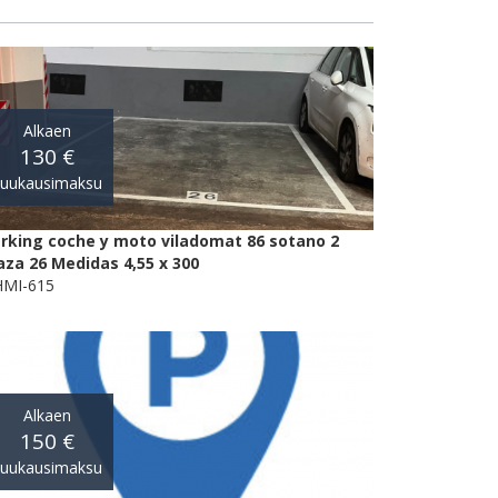
Alkaen
130 €
kuukausimaksu
rking coche y moto viladomat 86 sotano 2
aza 26 Medidas 4,55 x 300
MI-615
Alkaen
150 €
kuukausimaksu