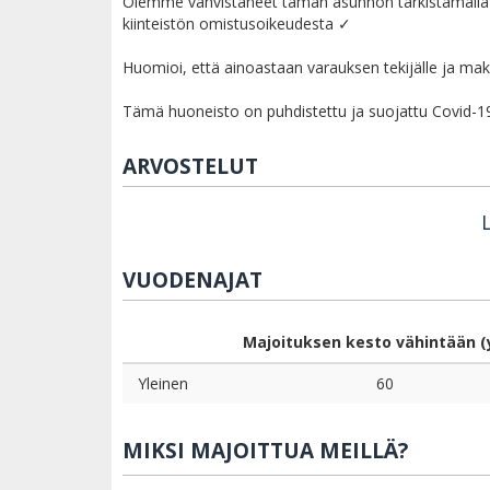
Olemme vahvistaneet tämän asunnon tarkistamalla o
kiinteistön omistusoikeudesta ✓
Huomioi, että ainoastaan varauksen tekijälle ja mak
Tämä huoneisto on puhdistettu ja suojattu Covid-19: l
ARVOSTELUT
L
VUODENAJAT
Majoituksen kesto vähintään (
Yleinen
60
MIKSI MAJOITTUA MEILLÄ?