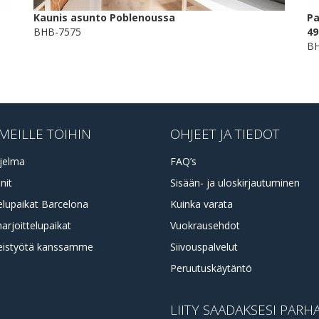
Kaunis asunto Poblenoussa
Pa
BHB-7575
49
BH
MEILLE TÖIHIN
OHJEET JA TIEDOT
jelma
FAQ’s
nit
Sisään- ja uloskirjautuminen
elupaikat Barcelona
Kuinka varata
harjoittelupaikat
Vuokrausehdot
eistyötä kanssamme
Siivouspalvelut
Peruutuskäytäntö
LIITY SAADAKSESI PARH