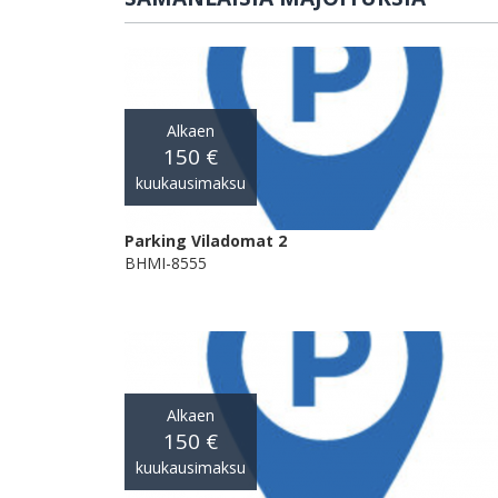
Alkaen
150 €
kuukausimaksu
Parking Viladomat 2
BHMI-8555
Alkaen
150 €
kuukausimaksu