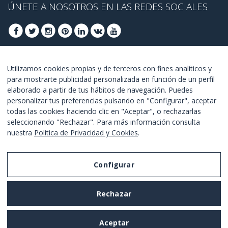
ÚNETE A NOSOTROS EN LAS REDES SOCIALES
ÚNETE PARA OBTENER OFERTAS DE ÚLTIMO
Utilizamos cookies propias y de terceros con fines analíticos y
para mostrarte publicidad personalizada en función de un perfil
MINUTO
elaborado a partir de tus hábitos de navegación. Puedes
personalizar tus preferencias pulsando en "Configurar", aceptar
UNETE
todas las cookies haciendo clic en "Aceptar", o rechazarlas
seleccionando "Rechazar". Para más información consulta
Estoy de acuerdo con los
términos y condiciones
.
nuestra
Política de Privacidad y Cookies
.
Configurar
Aviso Legal
Rechazar
Política de Privacidad y Cookies
Términos y Condiciones de Uso
Aceptar