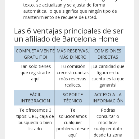
texto, se actualizan y se ajusta de forma
automática, lo que significa que ningún tipo de
mantenimiento se requiere de usted.
Las 6 ventajas principales de ser
un afiliado de Barcelona Home
COMPLETAMENTE
MÁS RESERVAS,
COMISIONES
GRATUITO!
MÁS DINERO
DIRECTAS
Tan solo tienes
Tu comisión
¡La cantidad que
que registrarte
crecerá cuantas
figura en tu
aquí
más reservas
cuenta es la que
realices.
ganarás!
FÁCIL
SOPORTE
ACCESO A LA
INTEGRACIÓN
TÉCNICO
INFORMACIÓN
Te ofrecemos 3
Te
Podrás
tipos: URL, caja de
solucionamos
consultar o
búsqueda o bien
cualquier
modificar
listado
problema desde
cualquier dato
aquí.
desde tu zona