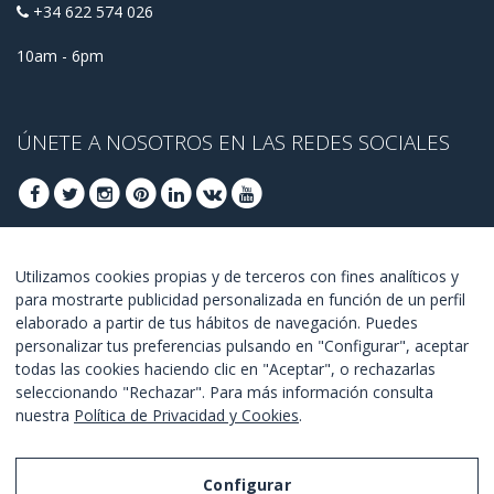
+34 622 574 026
10am - 6pm
ÚNETE A NOSOTROS EN LAS REDES SOCIALES
ÚNETE PARA OBTENER OFERTAS DE ÚLTIMO
Utilizamos cookies propias y de terceros con fines analíticos y
para mostrarte publicidad personalizada en función de un perfil
MINUTO
elaborado a partir de tus hábitos de navegación. Puedes
personalizar tus preferencias pulsando en "Configurar", aceptar
UNETE
todas las cookies haciendo clic en "Aceptar", o rechazarlas
seleccionando "Rechazar". Para más información consulta
Estoy de acuerdo con los
términos y condiciones
.
nuestra
Política de Privacidad y Cookies
.
Configurar