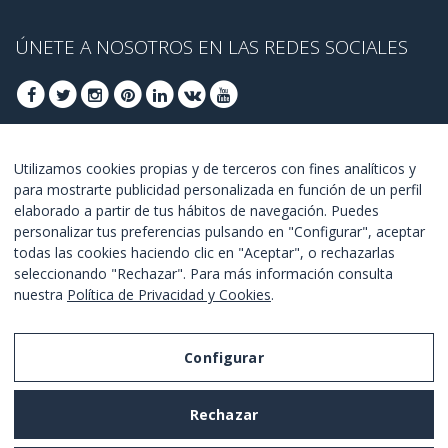
ÚNETE A NOSOTROS EN LAS REDES SOCIALES
ÚNETE PARA OBTENER OFERTAS DE ÚLTIMO
Utilizamos cookies propias y de terceros con fines analíticos y
para mostrarte publicidad personalizada en función de un perfil
MINUTO
elaborado a partir de tus hábitos de navegación. Puedes
personalizar tus preferencias pulsando en "Configurar", aceptar
UNETE
todas las cookies haciendo clic en "Aceptar", o rechazarlas
seleccionando "Rechazar". Para más información consulta
Estoy de acuerdo con los
términos y condiciones
.
nuestra
Política de Privacidad y Cookies
.
Configurar
Aviso Legal
Rechazar
Política de Privacidad y Cookies