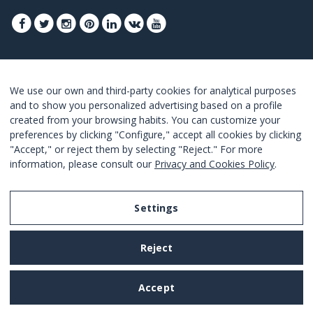
FOLGEN SIE UNS, UM DIE BESTEN ANGEBOTE
We use our own and third-party cookies for analytical purposes
ZU ERHALTEN
and to show you personalized advertising based on a profile
created from your browsing habits. You can customize your
ANMELDEN
preferences by clicking "Configure," accept all cookies by clicking
"Accept," or reject them by selecting "Reject." For more
I Agree with the
terms and conditions
.
information, please consult our
Privacy and Cookies Policy
.
Settings
Legal Notice
Reject
Privacy and Cookies Policy
Terms and Conditions of Use
Accept
Settings