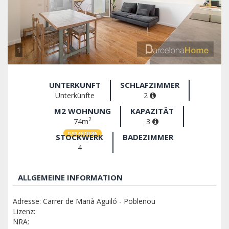
1
UNTERKUNFT
SCHLAFZIMMER
Unterkünfte
2
M2 WOHNUNG
KAPAZITÄT
2
74m
3
PLAN ANZEIGEN
STOCKWERK
BADEZIMMER
4
ALLGEMEINE INFORMATION
Adresse: Carrer de Marià Aguiló - Poblenou
Lizenz:
NRA: