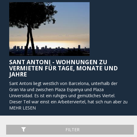
SANT ANTONI - WOHNUNGEN ZU
VERMIETEN FÜR TAGE, MONATE UND
JAHRE
Sant Antoni liegt westlich von Barcelona, ​​unterhalb der
Gran Via und zwischen Plaza Espanya und Plaza
Universidad. Es ist ein ruhiges und gemütliches Viertel.
Dieser Teil war einst ein Arbeiterviertel, hat sich nun aber zu
einem rauen, coolen und noblen Viertel gemausert hat.
MEHR LESEN
Wenn Sie sich in diesem Viertel für eine Wohnung
entscheiden, wohnen Sie zentral aber dennoch vom lauten
und touristischen Teil der Stadt entfernt. Die Placa
FILTER
Catalunya oder La Rambla sind nur 10 - 15 Minuten