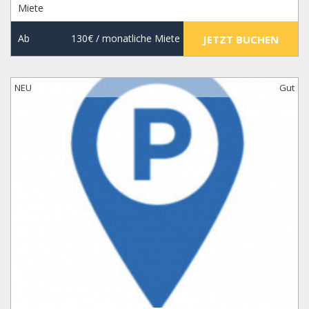
Miete
Ab
130€
/ monatliche Miete
JETZT BUCHEN
NEU
Gut